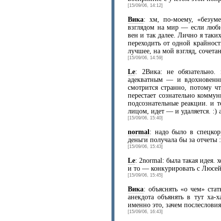
[15/09/06, 14:12]
Вика
: хм, по-моему, «безум
взглядом на мир — если любит
вен и так далее. Лично я так
переходить от одной крайнос
лучшее, на мой взгляд, сочета
[15/09/06, 14:59]
Le
: 2Вика: не обязательно
адекватным — и вдохновенн
смотрится странно, потому ч
перестает сознательно комму
подсознательные реакции. и т
лицом, идет — и удаляется. :) 
[15/09/06, 15:40]
normal
: надо было в спецко
деньги получала бы за отчеты :
[15/09/06, 15:43]
Le
: 2normal: была такая идея. 
и то — конкурировать с Люсе
[15/09/06, 15:45]
Вика
: объяснять «о чем» стат
анекдота объянять в тут ха-
именно это, зачем послесловия
[15/09/06, 16:43]