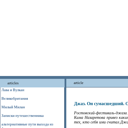
article
articles
Лава и Вулкан
Великобритания
Джаз. Он сумасшедший. 
Милый Милан
Ростовский-фестиваль-джаза
Записки путешественника
Кима Назаретова привез каки
тех, кто себя ими считал.Дж
альтернативные пути выхода из