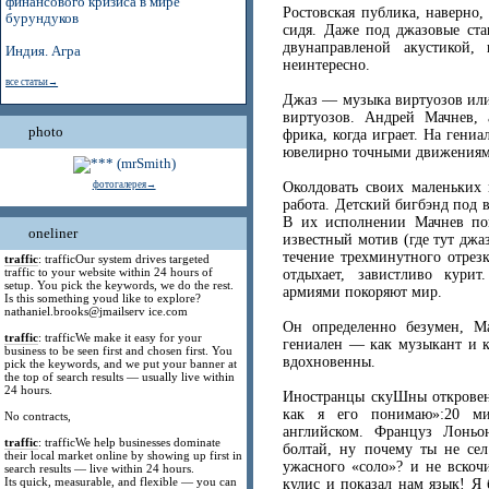
финансового кризиса в мире
Ростовская публика, наверно,
бурундуков
сидя. Даже под джазовые ста
двунаправленой акустикой
Индия. Агра
неинтересно.
все статьи→
Джаз — музыка виртуозов или
виртуозов. Андрей Мачнев, 
photo
фрика, когда играет. На гени
ювелирно точными движениями
Околдовать своих маленьких
фотогалерея→
работа. Детский бигбэнд под 
В их исполнении Мачнев по
oneliner
известный мотив (где тут джаз
течение трехминутного отрез
traffic
: trafficOur system drives targeted
traffic to your website within 24 hours of
отдыхает, завистливо курит
setup. You pick the keywords, we do the rest.
армиями покоряют мир.
Is this something youd like to explore?
nathaniel.brooks@jmailserv ice.com
Он определенно безумен, М
traffic
: trafficWe make it easy for your
гениален — как музыкант и к
business to be seen first and chosen first. You
вдохновенны.
pick the keywords, and we put your banner at
the top of search results — usually live within
24 hours.
Иностранцы скуШны откровен
как я его понимаю»:20 ми
No contracts,
английском. Француз Лоньо
traffic
: trafficWe help businesses dominate
болтай, ну почему ты не сел
their local market online by showing up first in
ужасного «соло»? и не вскоч
search results — live within 24 hours.
Its quick, measurable, and flexible — you can
кулис и показал нам язык! Я 