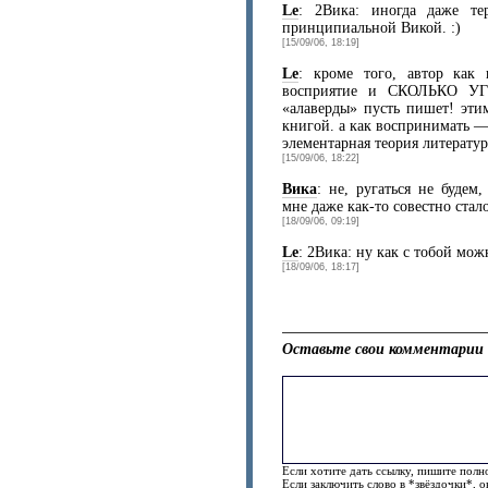
Le
: 2Вика: иногда даже те
принципиальной Викой. :)
[15/09/06, 18:19]
Le
: кроме того, автор как
восприятие и СКОЛЬКО У
«алаверды» пусть пишет! эти
книгой. а как воспринимать —
элементарная теория литерату
[15/09/06, 18:22]
Вика
: не, ругаться не будем
мне даже как-то совестно стало
[18/09/06, 09:19]
Le
: 2Вика: ну как с тобой можн
[18/09/06, 18:17]
Оставьте свои комментарии 
Если хотите дать ссылку, пишите полно
Если заключить слово в *звёздочки*, 