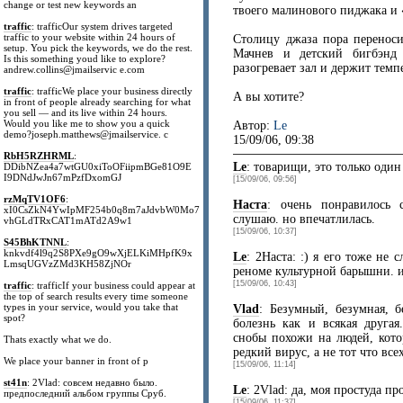
change or test new keywords an
твоего малинового пиджака и 
traffic
: trafficOur system drives targeted
traffic to your website within 24 hours of
Столицу джаза пора переноси
setup. You pick the keywords, we do the rest.
Мачнев и детский бигбэнд 
Is this something youd like to explore?
разогревает зал и держит темпе
andrew.collins@jmailservic e.com
traffic
: trafficWe place your business directly
А вы хотите?
in front of people already searching for what
you sell — and its live within 24 hours.
Would you like me to show you a quick
Автор:
Le
demo?joseph.matthews@jmailservice. c
15/09/06, 09:38
RbH5RZHRML
:
Le
: товарищи, это только оди
DDibNZea4a7wtGU0xiToOFiipmBGe81O9E
I9DNdJwJn67mPzfDxomGJ
[15/09/06, 09:56]
rzMqTV1OF6
:
Наста
: очень понравилось 
xI0CsZkN4YwIpMF254b0q8m7aJdvbW0Mo7
слушаю. но впечатлилась.
vhGLdTRxCAT1mATd2A9w1
[15/09/06, 10:37]
S45BhKTNNL
:
knkvdf4l9q2S8PXe9gO9wXjELKiMHpfK9x
Le
: 2Наста: :) я его тоже не
LmsqUGVzZMd3KH58ZjNOr
реноме культурной барышни. ис
[15/09/06, 10:43]
traffic
: trafficIf your business could appear at
the top of search results every time someone
types in your service, would you take that
Vlad
: Безумный, безумная, б
spot?
болезнь как и всякая другая
снобы похожи на людей, кото
Thats exactly what we do.
редкий вирус, а не тот что вс
We place your banner in front of p
[15/09/06, 11:14]
st41n
: 2Vlad: совсем недавно было.
Le
: 2Vlad: да, моя простуда пр
предпоследний альбом группы Сруб.
[15/09/06, 11:37]