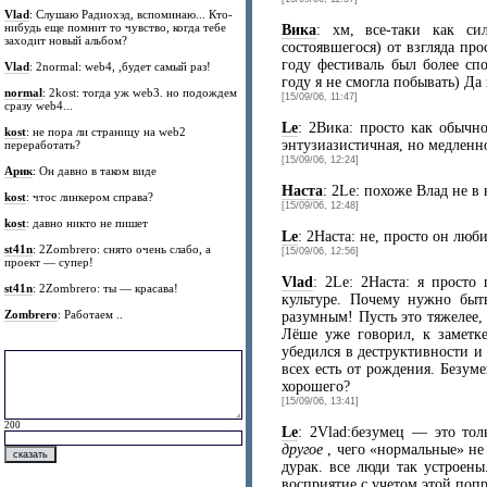
Vlad
: Слушаю Радиохэд, вспоминаю... Кто-
нибудь еще помнит то чувство, когда тебе
Вика
: хм, все-таки как сил
заходит новый альбом?
состоявшегося) от взгляда пр
году фестиваль был более с
Vlad
: 2normal: web4, ,будет самый раз!
году я не смогла побывать) Да 
normal
: 2kost: тогда уж web3. но подождем
[15/09/06, 11:47]
сразу web4...
Le
: 2Вика: просто как обычн
kost
: не пора ли страницу на web2
энтузиазистичная, но медленн
переработать?
[15/09/06, 12:24]
Арик
: Он давно в таком виде
Наста
: 2Le: похоже Влад не в
kost
: чтос линкером справа?
[15/09/06, 12:48]
kost
: давно никто не пишет
Le
: 2Наста: не, просто он люб
st41n
: 2Zombrero: снято очень слабо, а
[15/09/06, 12:56]
проект — супер!
Vlad
: 2Le: 2Наста: я просто
st41n
: 2Zombrero: ты — красава!
культуре. Почему нужно быт
Zombrero
: Работаем ..
разумным! Пусть это тяжелее,
Лёше уже говорил, к заметк
убедился в деструктивности и
всех есть от рождения. Безуме
хорошего?
[15/09/06, 13:41]
200
Le
: 2Vlad:безумец — это тол
другое
, чего «нормальные» не 
дурак. все люди так устроены
восприятие с учетом этой попр