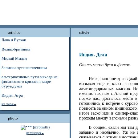
article
articles
Лава и Вулкан
Великобритания
Индия. Дели
Милый Милан
Опять много букв и фоток
Записки путешественника
альтернативные пути выхода из
Итак, наш поезд из Джайп
финансового кризиса в мире
вызывал еще и класс вагоно
бурундуков
железнодорожных классов. Вс
именно так нам с Аленой пред
Индия. Агра
позже нас, досталось место 
готовились к встрече с суров
все статьи→
повисеть за окном индийского 
итоге заскочили в слипер-кла
photo
проходы между вагонами разны
В общем, ехали мы там д
забавно и необычно. Уж не з
фотогалерея→
связываться с этими иностра