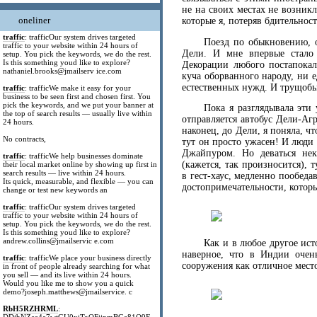
не на своих местах не возник
oneliner
которые я, потеряв бдительност
traffic
: trafficOur system drives targeted
Поезд по обыкновению, о
traffic to your website within 24 hours of
Дели. И мне впервые стало 
setup. You pick the keywords, we do the rest.
Is this something youd like to explore?
Декорации любого постапокал
nathaniel.brooks@jmailserv ice.com
куча оборванного народу, ни 
естественных нужд. И трущобы
traffic
: trafficWe make it easy for your
business to be seen first and chosen first. You
pick the keywords, and we put your banner at
Пока я разглядывала эти
the top of search results — usually live within
отправляется автобус Дели-Агр
24 hours.
наконец, до Дели, я поняла, ч
No contracts,
тут он просто ужасен! И люди
Джайпуром. Но деваться нек
traffic
: trafficWe help businesses dominate
(кажется, так произносится),
their local market online by showing up first in
search results — live within 24 hours.
в гест-хаус, медленно пообеда
Its quick, measurable, and flexible — you can
достопримечательности, которы
change or test new keywords an
traffic
: trafficOur system drives targeted
traffic to your website within 24 hours of
setup. You pick the keywords, we do the rest.
Is this something youd like to explore?
andrew.collins@jmailservic e.com
Как и в любое другое ист
наверное, что в Индии очень
traffic
: trafficWe place your business directly
сооружения как отличное мест
in front of people already searching for what
you sell — and its live within 24 hours.
Would you like me to show you a quick
demo?joseph.matthews@jmailservice. c
RbH5RZHRML
: