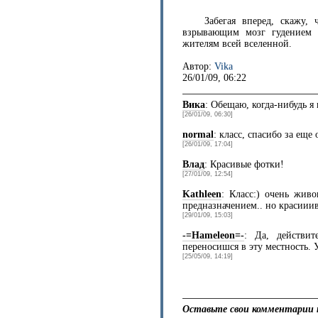
Забегая вперед, скажу
взрывающим мозг гудением к
жителям всей вселенной.
Автор:
Vika
26/01/09, 06:22
Вика
: Обещаю, когда-нибудь я 
[26/01/09, 06:30]
normal
: класс, спасибо за ещ
[26/01/09, 17:04]
Влад
: Красивые фотки!
[27/01/09, 12:54]
Kathleen
: Класс:) очень жив
предназначением.. но красииив
[29/01/09, 15:03]
-=Hameleon=-
: Да, действит
переносишся в эту местность. 
[25/05/09, 14:19]
Оставьте свои комментарии 