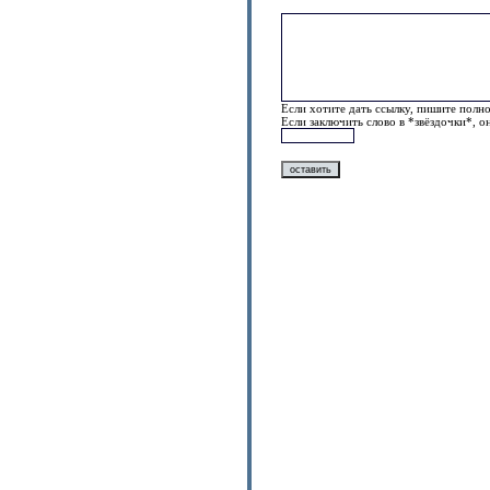
Если хотите дать ссылку, пишите полно
Если заключить слово в *звёздочки*, о