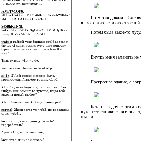
DDibNZea4a7wtGU0xiToOFiipmBGe81O9E
I9DNdJwJn67mPzfDxomGJ
rzMqTV1OF6
:
xI0CsZkN4YwIpMF254b0q8m7aJdvbW0Mo7
Я им завидовала. Тоже оч
vhGLdTRxCAT1mATd2A9w1
от всех этих великих строений
S45BhKTNNL
:
knkvdf4l9q2S8PXe9gO9wXjELKiMHpfK9x
Потом была какое-то мусу
LmsqUGVzZMd3KH58ZjNOr
traffic
: trafficIf your business could appear at
the top of search results every time someone
types in your service, would you take that
spot?
Внутрь меня заманить не у
Thats exactly what we do.
We place your banner in front of p
st41n
: 2Vlad: совсем недавно было.
предпоследний альбом группы Сруб.
Прекрасное здание, а вок
Vlad
: Слушаю Радиохэд, вспоминаю... Кто-
нибудь еще помнит то чувство, когда тебе
заходит новый альбом?
Vlad
: 2normal: web4, ,будет самый раз!
Кстати, рядом с этим с
normal
: 2kost: тогда уж web3. но подождем
путешественников» все знают
сразу web4...
мысли.
kost
: не пора ли страницу на web2
переработать?
Арик
: Он давно в таком виде
kost
: чтос линкером справа?