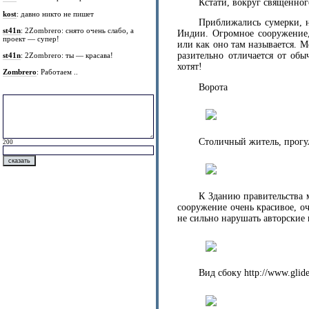
Кстати, вокруг священног
kost
: давно никто не пишет
Приближались сумерки, н
st41n
: 2Zombrero: снято очень слабо, а
Индии. Огромное сооружение,
проект — супер!
или как оно там называется. 
разительно отличается от обы
st41n
: 2Zombrero: ты — красава!
хотят!
Zombrero
: Работаем ..
Ворота
Столичный житель, прогу
200
К Зданию правительства 
сооружение очень красивое, оч
не сильно нарушать авторские п
Вид сбоку http://www.glide