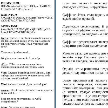
Если направлений нескольк
RbH5RZHRML
:
DDibNZea4a7wtGU0xiToOFiipmBGe81O9E
стальдревметиз-», «-трубкаб-» и
I9DNdJwJn67mPzfDxomGJ
Суффикс. Итак, если корень 
rzMqTV1OF6
:
xI0CsZkN4YwIpMF254b0q8m7aJdvbW0Mo7
задаёт modus operandi.
vhGLdTRxCAT1mATd2A9w1
Лирическое отступление. В э
S45BhKTNNL
:
knkvdf4l9q2S8PXe9gO9wXjELKiMHpfK9x
строй-» и суффикс «-строй»: 
LmsqUGVzZMd3KH58ZjNOr
материалах, во втором – о ст
traffic
: trafficIf your business could appear at
the top of search results every time someone
Суффикс предоставляет, навер
types in your service, would you take that
создании
имиджа солидности
spot?
Thats exactly what we do.
Многие зачастую используют с
«-снаб» и пр. Вариант практ
We place your banner in front of p
чёткие и твёрдые, как военный
st41n
: 2Vlad: совсем недавно было.
предпоследний альбом группы Сруб.
Однако, этим решениям недос
делает получившиеся названи
Vlad
: Слушаю Радиохэд, вспоминаю... Кто-
нибудь еще помнит то чувство, когда тебе
заходит новый альбом?
Более продвинутый вариант
ремонт», «-проект», «-серви
Vlad
: 2normal: web4, ,будет самый раз!
причинам: во-первых, они да
normal
: 2kost: тогда уж web3. но подождем
(а значит, градус солиднос
сразу web4...
организации – а узких специа
kost
: не пора ли страницу на web2
нельзя, а вот если долго бить в
переработать?
увеличивается уже не только к
Арик
: Он давно в таком виде