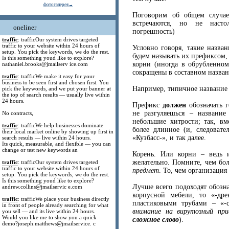
фотогалерея→
Поговорим об общем случае
встречаются, но не настол
oneliner
погрешность)
traffic
: trafficOur system drives targeted
traffic to your website within 24 hours of
Условно говоря, такие назван
setup. You pick the keywords, we do the rest.
будем называть их префиксом, 
Is this something youd like to explore?
корни (иногда в обрубленном
nathaniel.brooks@jmailserv ice.com
сокращены в составном назван
traffic
: trafficWe make it easy for your
business to be seen first and chosen first. You
Например, типичное название 
pick the keywords, and we put your banner at
the top of search results — usually live within
24 hours.
Префикс
должен
обозначать 
не разгуляешься – название 
No contracts,
небольшие хитрости; так, вм
traffic
: trafficWe help businesses dominate
более длинное (и, следовате
their local market online by showing up first in
«Кузбасс-», и так далее.
search results — live within 24 hours.
Its quick, measurable, and flexible — you can
change or test new keywords an
Корень. Или корни – ведь и
желательно. Помните, чем бол
traffic
: trafficOur system drives targeted
traffic to your website within 24 hours of
предмет
. То, чем организация
setup. You pick the keywords, we do the rest.
Is this something youd like to explore?
Лучше всего подоходят обозн
andrew.collins@jmailservic e.com
корпусной мебели, то «-дре
traffic
: trafficWe place your business directly
пластиковыми трубами – «-с
in front of people already searching for what
внимание на вирутозный при
you sell — and its live within 24 hours.
Would you like me to show you a quick
сложное слово
).
demo?joseph.matthews@jmailservice. c