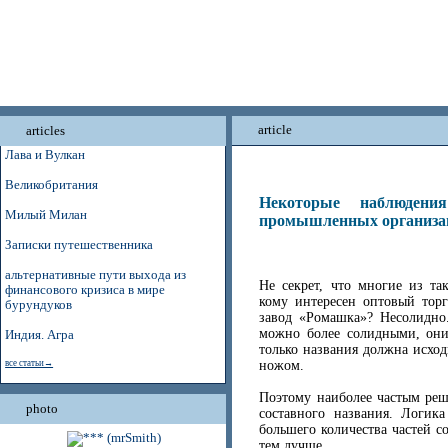
article
articles
Лава и Вулкан
Великобритания
Некоторые наблюдени
Милый Милан
промышленных организа
Записки путешественника
альтернативные пути выхода из
Не секрет, что многие из та
финансового кризиса в мире
кому интересен оптовый тор
бурундуков
завод «Ромашка»? Несолидно
можно более солидными, они
Индия. Агра
только названия должна исход
ножом.
все статьи→
Поэтому наиболее частым реш
photo
составного названия. Логик
большего количества частей с
тем лучше.