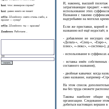
И, наконец, высший пилотаж 
kost
: чтос линкером справа?
затрагивающие предмет: «-мех
использование этих суффиксов
kost
: давно никто не пишет
Названия с такими суффиксам
st41n
: 2Zombrero: снято очень слабо, а
надгробьями на могилах крим
проект — супер!
st41n
: 2Zombrero: ты — красава!
Если же приставки, корней и 
названию всё ещё недостаёт, в
Zombrero
: Работаем ..
- добавление не несущих см
«Дельта-», «Спец-», «Евро-»,
плюс», «-люкс», «-система»); 
- использование в суффиксах а
200
- вставка имён собственных 
составного названия);
- двойные кавычки: когда назв
само название, например «Ст
На этом список дополнительн
вы без труда сможете распозна
Таковы наиболее общие пр
организации. Следование этом
добиться настоящих вершин в 