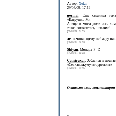
Автор:
Xelan
29/05/09, 17:12
normal
: Еще странная тем
«Ватрушка-М».
А еще в моем доме есть лом
тоже, согласитесь, неплохо!
[30/05/09, 04:35]
ле
: начинающему неймеру наш
[30/05/09, 22:53]
Shiyan
: Монарх-Р :D
[01/06/09, 14:43]
Construxor
: Забавная и позна
«Севкаваккумуляторремонт» — з
[03/06/09, 00:15]
Оставьте свои комментарии 