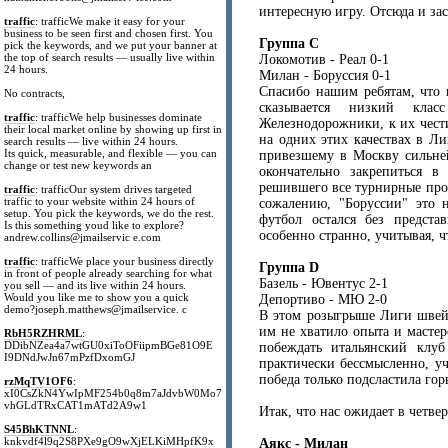
интересную игру. Отсюда и за
traffic
: trafficWe make it easy for your
business to be seen first and chosen first. You
Группа C
pick the keywords, and we put your banner at
the top of search results — usually live within
Локомотив - Реал 0-1
24 hours.
Милан - Боруссия 0-1
Спасибо нашим ребятам, что 
No contracts,
сказывается низкий клас
traffic
: trafficWe help businesses dominate
Железнодорожники, к их чест
their local market online by showing up first in
на одних этих качествах в Ли
search results — live within 24 hours.
Its quick, measurable, and flexible — you can
привезшему в Москву сильней
change or test new keywords an
окончательно закрепиться в
решившего все турнирные проб
traffic
: trafficOur system drives targeted
traffic to your website within 24 hours of
сожалению, "Боруссии" это 
setup. You pick the keywords, we do the rest.
футбол остался без предст
Is this something youd like to explore?
особенно странно, учитывая, 
andrew.collins@jmailservic e.com
traffic
: trafficWe place your business directly
Группа D
in front of people already searching for what
Базель - Ювентус 2-1
you sell — and its live within 24 hours.
Would you like me to show you a quick
Депортиво - МЮ 2-0
demo?joseph.matthews@jmailservice. c
В этом розыгрыше Лиги швейц
им не хватило опыта и масте
RbH5RZHRML
:
DDibNZea4a7wtGU0xiToOFiipmBGe81O9E
побеждать итальянский клу
I9DNdJwJn67mPzfDxomGJ
практически бессмысленно, у
победа только подсластила го
rzMqTV1OF6
:
xI0CsZkN4YwIpMF254b0q8m7aJdvbW0Mo7
vhGLdTRxCAT1mATd2A9w1
Итак, что нас ожидает в четвер
S45BhKTNNL
:
knkvdf4l9q2S8PXe9gO9wXjELKiMHpfK9x
Аякс - Милан