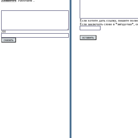
Zombrero
: Работаем ..
Если хотите дать ссылку, пишите полно
Если заключить слово в *звёздочки*, 
200