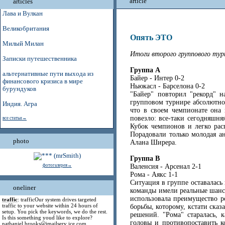
article
articles
Лава и Вулкан
Великобритания
Опять ЭТО
Милый Милан
Итоги второго группового тур
Записки путешественника
Группа А
альтернативные пути выхода из
Байер - Интер 0-2
финансового кризиса в мире
Ньюкасл - Барселона 0-2
бурундуков
"Байер" повторил "рекорд" н
групповом турнире абсолютно 
Индия. Агра
что в своем чемпионате она 
повезло: все-таки сегодняшня
все статьи→
Кубок чемпионов и легко рас
Порадовали только молодая а
photo
Алана Ширера.
Группа B
Валенсия - Арсенал 2-1
фотогалерея→
Рома - Аякс 1-1
Ситуация в группе оставалась
oneliner
команды имели реальные шанс
использовала преимущество р
traffic
: trafficOur system drives targeted
traffic to your website within 24 hours of
борьбы, которому, кстати сказ
setup. You pick the keywords, we do the rest.
решений. "Рома" старалась, 
Is this something youd like to explore?
головы и противопоставить 
nathaniel.brooks@jmailserv ice.com