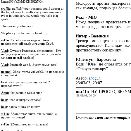
LmsqUGVzZMd3KH58ZjNOr
Молодость против мастерства
как команда, подающая больш
traffic
: trafficIf your business could appear at
the top of search results every time someone
types in your service, would you take that
Реал - МЮ
spot?
Исход поединка предсказать 
Thats exactly what we do.
много раз до этого встречалис
We place your banner in front of p
Интер - Валенсия
st41n
: 2Vlad: совсем недавно было.
Тренер миланцев прекрасн
предпоследний альбом группы Сруб.
преимущество. Испанцам же 
противостоять сопернику.
Vlad
: Слушаю Радиохэд, вспоминаю... Кто-
нибудь еще помнит то чувство, когда тебе
заходит новый альбом?
Ювентус - Барселона
Если "Юве" не оправится от т
Vlad
: 2normal: web4, ,будет самый раз!
"Старую синьору".
normal
: 2kost: тогда уж web3. но подождем
сразу web4...
Автор:
shogun
kost
: не пора ли страницу на web2
23/03/03, 20:07
переработать?
n:st41n
: НУ, ПРОСТО, БЕЗУ
Арик
: Он давно в таком виде
[28/03/03, 00:00]
kost
: чтос линкером справа?
kost
: давно никто не пишет
st41n
: 2Zombrero: снято очень слабо, а
проект — супер!
Оставьте свои комментарии 
st41n
: 2Zombrero: ты — красава!