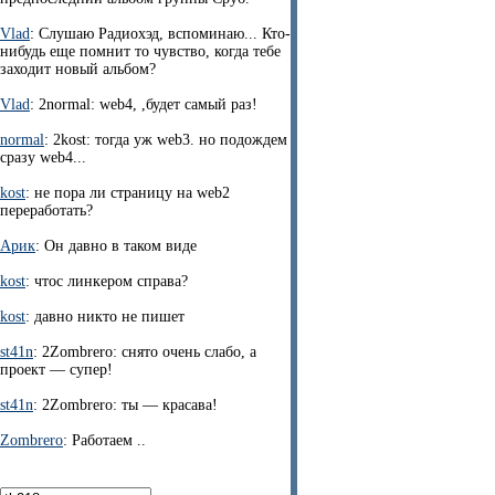
Vlad
: Слушаю Радиохэд, вспоминаю... Кто-
нибудь еще помнит то чувство, когда тебе
заходит новый альбом?
Vlad
: 2normal: web4, ,будет самый раз!
normal
: 2kost: тогда уж web3. но подождем
сразу web4...
kost
: не пора ли страницу на web2
переработать?
Арик
: Он давно в таком виде
kost
: чтос линкером справа?
kost
: давно никто не пишет
st41n
: 2Zombrero: снято очень слабо, а
проект — супер!
st41n
: 2Zombrero: ты — красава!
Zombrero
: Работаем ..