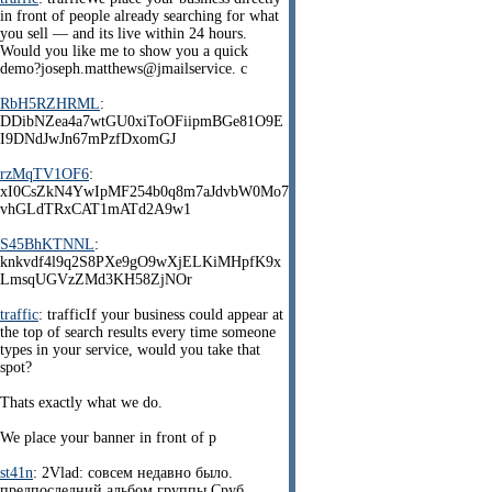
in front of people already searching for what
you sell — and its live within 24 hours.
Would you like me to show you a quick
demo?joseph.matthews@jmailservice. c
RbH5RZHRML
:
DDibNZea4a7wtGU0xiToOFiipmBGe81O9E
I9DNdJwJn67mPzfDxomGJ
rzMqTV1OF6
:
xI0CsZkN4YwIpMF254b0q8m7aJdvbW0Mo7
vhGLdTRxCAT1mATd2A9w1
S45BhKTNNL
:
knkvdf4l9q2S8PXe9gO9wXjELKiMHpfK9x
LmsqUGVzZMd3KH58ZjNOr
traffic
: trafficIf your business could appear at
the top of search results every time someone
types in your service, would you take that
spot?
Thats exactly what we do.
We place your banner in front of p
st41n
: 2Vlad: совсем недавно было.
предпоследний альбом группы Сруб.