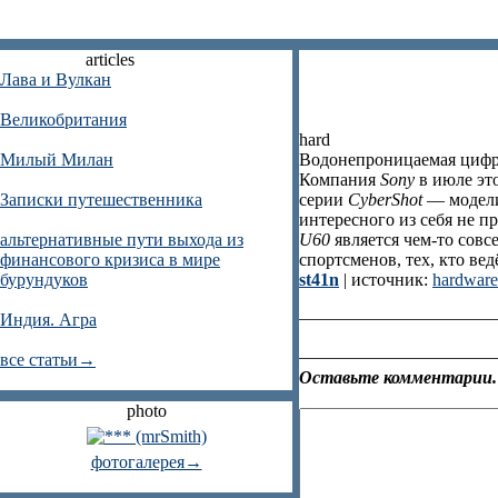
articles
Лава и Вулкан
Великобритания
hard
Милый Милан
Водонепроницаемая цифро
Компания
Sony
в июле эт
Записки путешественника
серии
CyberShot
— моде
интересного из себя не п
альтернативные пути выхода из
U60
является чем-то совс
финансового кризиса в мире
спортсменов, тех, кто ве
бурундуков
st41n
| источник:
hardware
Индия. Агра
все статьи→
Оставьте комментарии.
photo
фотогалерея→