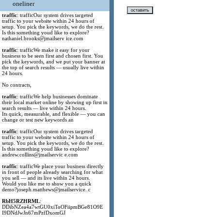
oneliner
traffic
: trafficOur system drives targeted
traffic to your website within 24 hours of
setup. You pick the keywords, we do the rest.
Is this something youd like to explore?
nathaniel.brooks@jmailserv ice.com
traffic
: trafficWe make it easy for your
business to be seen first and chosen first. You
pick the keywords, and we put your banner at
the top of search results — usually live within
24 hours.
No contracts,
traffic
: trafficWe help businesses dominate
their local market online by showing up first in
search results — live within 24 hours.
Its quick, measurable, and flexible — you can
change or test new keywords an
traffic
: trafficOur system drives targeted
traffic to your website within 24 hours of
setup. You pick the keywords, we do the rest.
Is this something youd like to explore?
andrew.collins@jmailservic e.com
traffic
: trafficWe place your business directly
in front of people already searching for what
you sell — and its live within 24 hours.
Would you like me to show you a quick
demo?joseph.matthews@jmailservice. c
RbH5RZHRML
:
DDibNZea4a7wtGU0xiToOFiipmBGe81O9E
I9DNdJwJn67mPzfDxomGJ