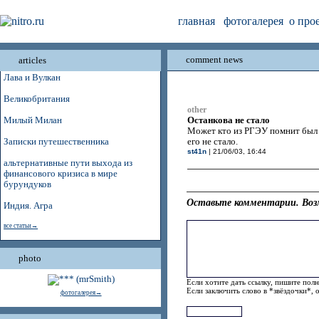
главная
фотогалерея
о про
comment news
articles
Лава и Вулкан
Великобритания
other
Останкова не стало
Милый Милан
Может кто из РГЭУ помнит был у
Записки путешественника
его не стало.
st41n
| 21/06/03, 16:44
альтернативные пути выхода из
финансового кризиса в мире
бурундуков
Оставьте комментарии. Воз
Индия. Агра
все статьи→
photo
Если хотите дать ссылку, пишите полн
Если заключить слово в *звёздочки*, 
фотогалерея→