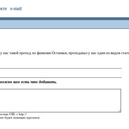
екте
e-mail
 нас такой препод по фамилии Останков, преподавал у нас один из видов стати
можно вам есть что добавить.
остью URL с http://
оно будет показано
курсивом