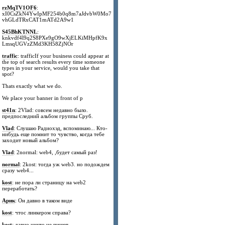
rzMqTV1OF6
:
xI0CsZkN4YwIpMF254b0q8m7aJdvbW0Mo7
vhGLdTRxCAT1mATd2A9w1
S45BhKTNNL
:
knkvdf4l9q2S8PXe9gO9wXjELKiMHpfK9x
LmsqUGVzZMd3KH58ZjNOr
traffic
: trafficIf your business could appear at
the top of search results every time someone
types in your service, would you take that
spot?
Thats exactly what we do.
We place your banner in front of p
st41n
: 2Vlad: совсем недавно было.
предпоследний альбом группы Сруб.
Vlad
: Слушаю Радиохэд, вспоминаю... Кто-
нибудь еще помнит то чувство, когда тебе
заходит новый альбом?
Vlad
: 2normal: web4, ,будет самый раз!
normal
: 2kost: тогда уж web3. но подождем
сразу web4...
kost
: не пора ли страницу на web2
переработать?
Арик
: Он давно в таком виде
kost
: чтос линкером справа?
kost
: давно никто не пишет