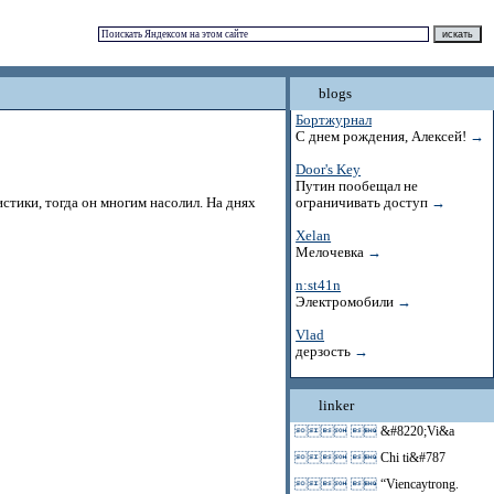
blogs
Бортжурнал
С днем рождения, Алексей!
→
Door's Key
Путин пообещал не
стики, тогда он многим насолил. На днях
ограничивать доступ
→
Xelan
Мелочевка
→
n:st41n
Электромобили
→
Vlad
дерзость
→
linker
 
&#8220;Vi&a
 
Chi ti&#787
 
“Viencaytrong.