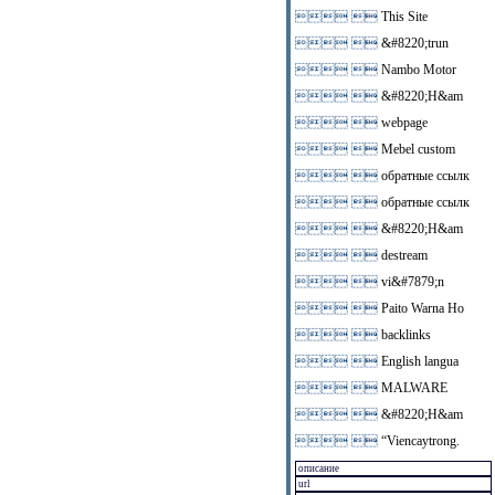
 
This Site
 
&#8220;trun
 
Nambo Motor
 
&#8220;H&am
 
webpage
 
Mebel custom
 
обратные ссылк
 
обратные ссылк
 
&#8220;H&am
 
destream
 
vi&#7879;n
 
Paito Warna Ho
 
backlinks
 
English langua
 
MALWARE
 
&#8220;H&am
 
“Viencaytrong.