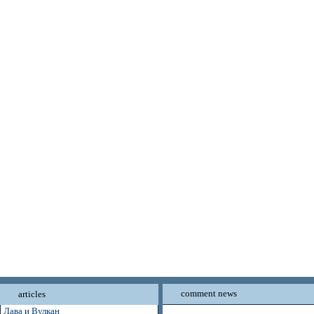
comment news
articles
Лава и Вулкан