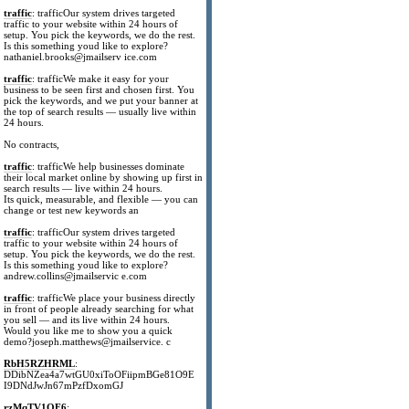
traffic
: trafficOur system drives targeted
traffic to your website within 24 hours of
setup. You pick the keywords, we do the rest.
Is this something youd like to explore?
nathaniel.brooks@jmailserv ice.com
traffic
: trafficWe make it easy for your
business to be seen first and chosen first. You
pick the keywords, and we put your banner at
the top of search results — usually live within
24 hours.
No contracts,
traffic
: trafficWe help businesses dominate
their local market online by showing up first in
search results — live within 24 hours.
Its quick, measurable, and flexible — you can
change or test new keywords an
traffic
: trafficOur system drives targeted
traffic to your website within 24 hours of
setup. You pick the keywords, we do the rest.
Is this something youd like to explore?
andrew.collins@jmailservic e.com
traffic
: trafficWe place your business directly
in front of people already searching for what
you sell — and its live within 24 hours.
Would you like me to show you a quick
demo?joseph.matthews@jmailservice. c
RbH5RZHRML
:
DDibNZea4a7wtGU0xiToOFiipmBGe81O9E
I9DNdJwJn67mPzfDxomGJ
rzMqTV1OF6
: