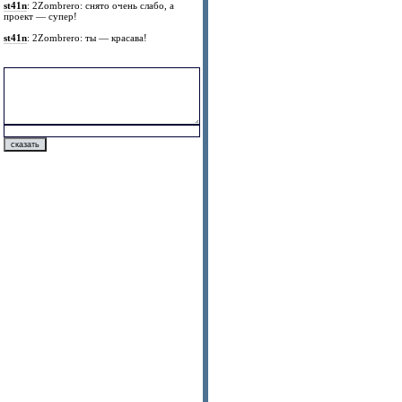
st41n
: 2Zombrero: снято очень слабо, а
проект — супер!
st41n
: 2Zombrero: ты — красава!