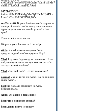
xI0CsZkN4YwIpMF254b0q8m7aJdvbW0Mo7
vhGLdTRxCAT1mATd2A9w1
S45BhKTNNL
:
knkvdf4l9q2S8PXe9gO9wXjELKiMHpfK9x
LmsqUGVzZMd3KH58ZjNOr
traffic
: trafficIf your business could appear at
the top of search results every time someone
types in your service, would you take that
spot?
Thats exactly what we do.
We place your banner in front of p
st41n
: 2Vlad: совсем недавно было.
предпоследний альбом группы Сруб.
Vlad
: Слушаю Радиохэд, вспоминаю... Кто-
нибудь еще помнит то чувство, когда тебе
заходит новый альбом?
Vlad
: 2normal: web4, ,будет самый раз!
normal
: 2kost: тогда уж web3. но подождем
сразу web4...
kost
: не пора ли страницу на web2
переработать?
Арик
: Он давно в таком виде
kost
: чтос линкером справа?
kost
: давно никто не пишет