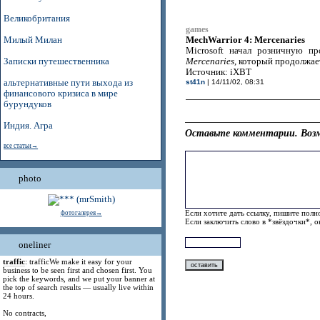
Великобритания
games
MechWarrior 4: Mercenaries
Милый Милан
Microsoft начал розничную п
Записки путешественника
Mercenaries
, который продолжае
Источник: iXBT
альтернативные пути выхода из
st41n
| 14/11/02, 08:31
финансового кризиса в мире
бурундуков
Индия. Агра
Оставьте комментарии. Возм
все статьи→
photo
Если хотите дать ссылку, пишите полно
фотогалерея→
Если заключить слово в *звёздочки*, 
oneliner
traffic
: trafficWe make it easy for your
business to be seen first and chosen first. You
pick the keywords, and we put your banner at
the top of search results — usually live within
24 hours.
No contracts,