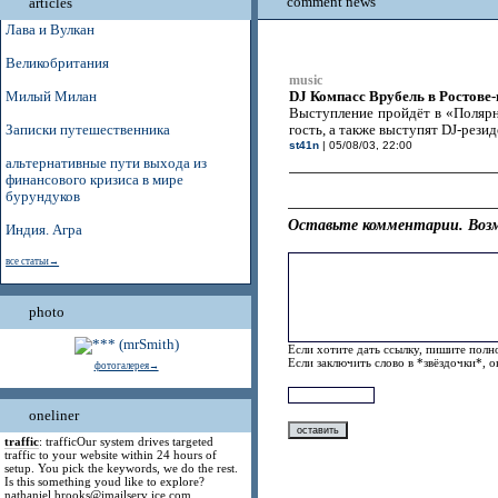
comment news
articles
Лава и Вулкан
Великобритания
music
DJ Компасс Врубель в Ростове-
Милый Милан
Выступление пройдёт в «Полярно
Записки путешественника
гость, а также выступят DJ-резид
st41n
| 05/08/03, 22:00
альтернативные пути выхода из
финансового кризиса в мире
бурундуков
Оставьте комментарии. Возм
Индия. Агра
все статьи→
photo
Если хотите дать ссылку, пишите полно
Если заключить слово в *звёздочки*, 
фотогалерея→
oneliner
traffic
: trafficOur system drives targeted
traffic to your website within 24 hours of
setup. You pick the keywords, we do the rest.
Is this something youd like to explore?
nathaniel.brooks@jmailserv ice.com