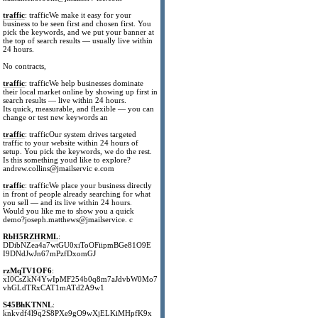
traffic
: trafficWe make it easy for your
business to be seen first and chosen first. You
pick the keywords, and we put your banner at
the top of search results — usually live within
24 hours.
No contracts,
traffic
: trafficWe help businesses dominate
their local market online by showing up first in
search results — live within 24 hours.
Its quick, measurable, and flexible — you can
change or test new keywords an
traffic
: trafficOur system drives targeted
traffic to your website within 24 hours of
setup. You pick the keywords, we do the rest.
Is this something youd like to explore?
andrew.collins@jmailservic e.com
traffic
: trafficWe place your business directly
in front of people already searching for what
you sell — and its live within 24 hours.
Would you like me to show you a quick
demo?joseph.matthews@jmailservice. c
RbH5RZHRML
:
DDibNZea4a7wtGU0xiToOFiipmBGe81O9E
I9DNdJwJn67mPzfDxomGJ
rzMqTV1OF6
:
xI0CsZkN4YwIpMF254b0q8m7aJdvbW0Mo7
vhGLdTRxCAT1mATd2A9w1
S45BhKTNNL
:
knkvdf4l9q2S8PXe9gO9wXjELKiMHpfK9x