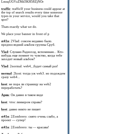
LmsqUGVzZMd3KH58ZjNOr
traffic
: trafficIf your business could appear at
the top of search results every time someone
types in your service, would you take that
spot?
Thats exactly what we do.
We place your banner in front of p
st41n
: 2Vlad: совсем недавно было.
предпоследний альбом группы Сруб.
Vlad
: Слушаю Радиохэд, вспоминаю... Кто-
нибудь еще помнит то чувство, когда тебе
заходит новый альбом?
Vlad
: 2normal: web4, ,будет самый раз!
normal
: 2kost: тогда уж web3. но подождем
сразу web4...
kost
: не пора ли страницу на web2
переработать?
Арик
: Он давно в таком виде
kost
: чтос линкером справа?
kost
: давно никто не пишет
st41n
: 2Zombrero: снято очень слабо, а
проект — супер!
st41n
: 2Zombrero: ты — красава!