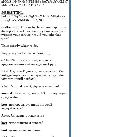
xI0CsZkN4YwIpMF254b0q8m7aJdvbW0Mo7
vhGLdTRxCAT1mATd2A9w1
S45BhKTNNL
:
knkvdf4l9q2S8PXe9gO9wXjELKiMHpfK9x
LmsqUGVzZMd3KH58ZjNOr
traffic
: trafficIf your business could appear at
the top of search results every time someone
types in your service, would you take that
spot?
Thats exactly what we do.
We place your banner in front of p
st41n
: 2Vlad: совсем недавно было.
предпоследний альбом группы Сруб.
Vlad
: Слушаю Радиохэд, вспоминаю... Кто-
нибудь еще помнит то чувство, когда тебе
заходит новый альбом?
Vlad
: 2normal: web4, ,будет самый раз!
normal
: 2kost: тогда уж web3. но подождем
сразу web4...
kost
: не пора ли страницу на web2
переработать?
Арик
: Он давно в таком виде
kost
: чтос линкером справа?
kost
: давно никто не пишет