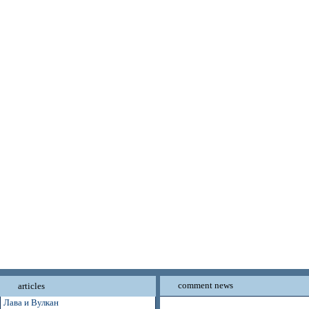
comment news
articles
Лава и Вулкан