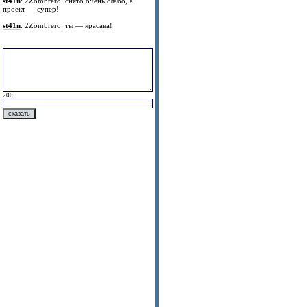
st41n
: 2Zombrero: снято очень слабо, а
проект — супер!
st41n
: 2Zombrero: ты — красава!
200