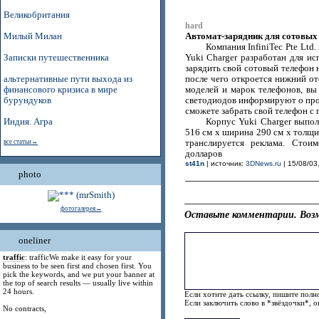
Великобритания
hard
Автомат-зарядник для сотовых
Милый Милан
Компания InfiniTec Pte Ltd
Записки путешественника
Yuki Charger разработан для ис
зарядить свой сотовый телефон 
альтернативные пути выхода из
после чего откроется нижний от
финансового кризиса в мире
моделей и марок телефонов, вы
бурундуков
светодиодов информируют о проц
сможете забрать свой телефон с
Индия. Агра
Корпус Yuki Charger выпол
516 см x ширина 290 см x толщин
все статьи→
транслируется реклама. Стоим
долларов
st41n
| источник:
3DNews.ru
| 15/08/03
photo
фотогалерея→
Оставьте комментарии. Возм
oneliner
traffic
: trafficWe make it easy for your
business to be seen first and chosen first. You
pick the keywords, and we put your banner at
the top of search results — usually live within
24 hours.
Если хотите дать ссылку, пишите полно
Если заключить слово в *звёздочки*, 
No contracts,