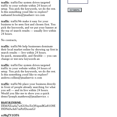
traffic
: trafficOur system drives targeted
traffic to your website within 24 hours of
setup. You pick the keywords, we do the rest.
Is this something youd like to explore?
nathaniel.brooks@jmailserv ice.com
traffic
: trafficWe make it easy for your
business to be seen first and chosen first. You
pick the keywords, and we put your banner at
the top of search results — usually live within
24 hours.
No contracts,
traffic
: trafficWe help businesses dominate
their local market online by showing up first in
search results — live within 24 hours.
Its quick, measurable, and flexible — you can
change or test new keywords an
traffic
: trafficOur system drives targeted
traffic to your website within 24 hours of
setup. You pick the keywords, we do the rest.
Is this something youd like to explore?
andrew.collins@jmailservic e.com
traffic
: trafficWe place your business directly
in front of people already searching for what
you sell — and its live within 24 hours.
Would you like me to show you a quick
demo?joseph.matthews@jmailservice. c
RbH5RZHRML
:
DDibNZea4a7wtGU0xiToOFiipmBGe81O9E
I9DNdJwJn67mPzfDxomGJ
rzMqTV1OF6
: