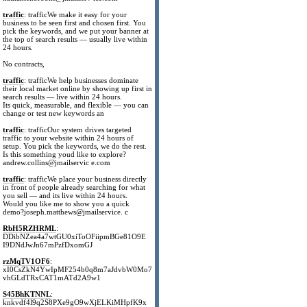
traffic
: trafficWe make it easy for your
business to be seen first and chosen first. You
pick the keywords, and we put your banner at
the top of search results — usually live within
24 hours.
No contracts,
traffic
: trafficWe help businesses dominate
their local market online by showing up first in
search results — live within 24 hours.
Its quick, measurable, and flexible — you can
change or test new keywords an
traffic
: trafficOur system drives targeted
traffic to your website within 24 hours of
setup. You pick the keywords, we do the rest.
Is this something youd like to explore?
andrew.collins@jmailservic e.com
traffic
: trafficWe place your business directly
in front of people already searching for what
you sell — and its live within 24 hours.
Would you like me to show you a quick
demo?joseph.matthews@jmailservice. c
RbH5RZHRML
:
DDibNZea4a7wtGU0xiToOFiipmBGe81O9E
I9DNdJwJn67mPzfDxomGJ
rzMqTV1OF6
:
xI0CsZkN4YwIpMF254b0q8m7aJdvbW0Mo7
vhGLdTRxCAT1mATd2A9w1
S45BhKTNNL
:
knkvdf4l9q2S8PXe9gO9wXjELKiMHpfK9x