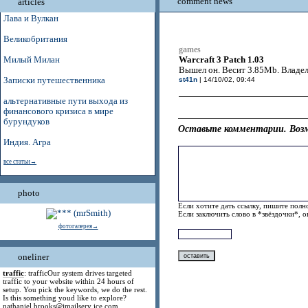
comment news
articles
Лава и Вулкан
Великобритания
games
Warcraft 3 Patch 1.03
Милый Милан
Вышел он. Весит 3.85Mb. Владе
Записки путешественника
st41n
| 14/10/02, 09:44
альтернативные пути выхода из
финансового кризиса в мире
бурундуков
Оставьте комментарии. Возм
Индия. Агра
все статьи→
photo
Если хотите дать ссылку, пишите полно
Если заключить слово в *звёздочки*, 
фотогалерея→
oneliner
traffic
: trafficOur system drives targeted
traffic to your website within 24 hours of
setup. You pick the keywords, we do the rest.
Is this something youd like to explore?
nathaniel.brooks@jmailserv ice.com