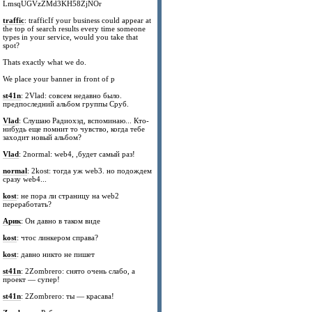
LmsqUGVzZMd3KH58ZjNOr
traffic
: trafficIf your business could appear at
the top of search results every time someone
types in your service, would you take that
spot?
Thats exactly what we do.
We place your banner in front of p
st41n
: 2Vlad: совсем недавно было.
предпоследний альбом группы Сруб.
Vlad
: Слушаю Радиохэд, вспоминаю... Кто-
нибудь еще помнит то чувство, когда тебе
заходит новый альбом?
Vlad
: 2normal: web4, ,будет самый раз!
normal
: 2kost: тогда уж web3. но подождем
сразу web4...
kost
: не пора ли страницу на web2
переработать?
Арик
: Он давно в таком виде
kost
: чтос линкером справа?
kost
: давно никто не пишет
st41n
: 2Zombrero: снято очень слабо, а
проект — супер!
st41n
: 2Zombrero: ты — красава!