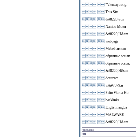
 
“Viencaytrong.
 
This Site
 
&#8220;trun
 
Nambo Motor
 
&#8220;H&am
 
webpage
 
Mebel custom
 
обратные ссылк
 
обратные ссылк
 
&#8220;H&am
 
destream
 
vi&#7879;n
 
Paito Warna Ho
 
backlinks
 
English langua
 
MALWARE
 
&#8220;H&am