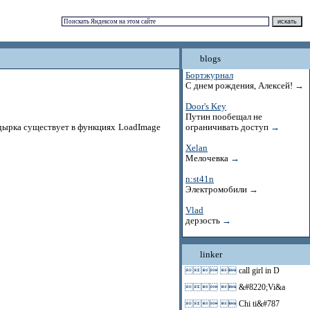
blogs
Бортжурнал
С днем рождения, Алексей!
→
Door's Key
Путин пообещал не
дырка существует в функциях LoadImage
ограничивать доступ
→
Xelan
Мелочевка
→
n:st41n
Электромобили
→
Vlad
дерзость
→
linker
 
call girl in D
 
&#8220;Vi&a
 
Chi ti&#787