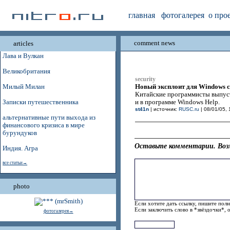
главная
фотогалерея
о про
comment news
articles
Лава и Вулкан
Великобритания
security
Новый эксплоит для Windows 
Милый Милан
Китайские программисты выпуст
Записки путешественника
и в программе Windows Help.
st41n
| источник:
RUSC.ru
| 08/01/05, 
альтернативные пути выхода из
финансового кризиса в мире
бурундуков
Оставьте комментарии. Воз
Индия. Агра
все статьи→
photo
Если хотите дать ссылку, пишите полн
Если заключить слово в *звёздочки*, 
фотогалерея→