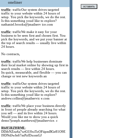
oneliner
traffic
: trafficOur system drives targeted
traffic to your website within 24 hours of
setup. You pick the keywords, we do the rest.
Is this something youd like to explore?
nathaniel.brooks@jmailserv ice.com
traffic
: trafficWe make it easy for your
business to be seen first and chosen first. You
pick the keywords, and we put your banner at
the top of search results — usually live within
24 hours.
No contracts,
traffic
: trafficWe help businesses dominate
their local market online by showing up first in
search results — live within 24 hours.
Its quick, measurable, and flexible — you can
change or test new keywords an
traffic
: trafficOur system drives targeted
traffic to your website within 24 hours of
setup. You pick the keywords, we do the rest.
Is this something youd like to explore?
andrew.collins@jmailservic e.com
traffic
: trafficWe place your business directly
in front of people already searching for what
you sell — and its live within 24 hours.
Would you like me to show you a quick
demo?joseph.matthews@jmailservice. c
RbH5RZHRML
:
DDibNZea4a7wtGU0xiToOFiipmBGe81O9E
I9DNdJwJn67mPzfDxomGJ