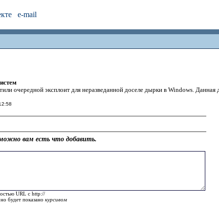
екте
e-mail
систем
или очередной эксплоит для неразведанной доселе дырки в Windows. Данная 
12:58
можно вам есть что добавить.
остью URL с http://
оно будет показано
курсивом