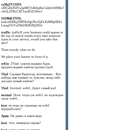
rzMqTV1OF6
:
xI0CsZkN4YwIpMF254b0q8m7aJdvbW0Mo7
vhGLdTRxCAT1mATd2A9w1
S45BhKTNNL
:
knkvdf4l9q2S8PXe9gO9wXjELKiMHpfK9x
LmsqUGVzZMd3KH58ZjNOr
traffic
: trafficIf your business could appear at
the top of search results every time someone
types in your service, would you take that
spot?
Thats exactly what we do.
We place your banner in front of p
st41n
: 2Vlad: совсем недавно было.
предпоследний альбом группы Сруб.
Vlad
: Слушаю Радиохэд, вспоминаю... Кто-
нибудь еще помнит то чувство, когда тебе
заходит новый альбом?
Vlad
: 2normal: web4, ,будет самый раз!
normal
: 2kost: тогда уж web3. но подождем
сразу web4...
kost
: не пора ли страницу на web2
переработать?
Арик
: Он давно в таком виде
kost
: чтос линкером справа?
kost
: давно никто не пишет