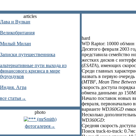
articles
Лава и Вулкан
Великобритания
hard
Милый Милан
WD Raptor: 10000 об/мин
Десятого февраля 2003 г
Записки путешественника
представила семейство н
жестких дисков с интер
альтернативные пути выхода из
(
ESATA
), имеющих скорос
финансового кризиса в мире
Среди главных характери
бурундуков
назвать в первую очередь 
(
MTBF
,
Mean Time Between
Индия. Агра
скорость доступа порядка 
обмена данными до 150Mb
все статьи→
Начало поставок новых 
февраля, первоначально 
варианте
WD360GD
емкос
photo
Несколько дополнительны
WD360GD
:
Средняя скорость доступа
фотогалерея→
Поиск track-to-track: 0.7мс