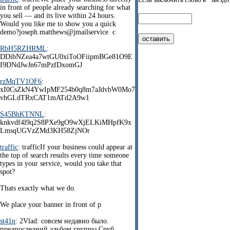
in front of people already searching for what
you sell — and its live within 24 hours.
Would you like me to show you a quick
demo?joseph.matthews@jmailservice. c
RbH5RZHRML
:
DDibNZea4a7wtGU0xiToOFiipmBGe81O9E
I9DNdJwJn67mPzfDxomGJ
rzMqTV1OF6
:
xI0CsZkN4YwIpMF254b0q8m7aJdvbW0Mo7
vhGLdTRxCAT1mATd2A9w1
S45BhKTNNL
:
knkvdf4l9q2S8PXe9gO9wXjELKiMHpfK9x
LmsqUGVzZMd3KH58ZjNOr
traffic
: trafficIf your business could appear at
the top of search results every time someone
types in your service, would you take that
spot?
Thats exactly what we do.
We place your banner in front of p
st41n
: 2Vlad: совсем недавно было.
предпоследний альбом группы Сруб.