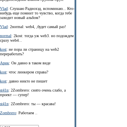
Vlad
: Слушаю Радиохэд, вспоминаю... Кто-
нибудь еще помнит то чувство, когда тебе
заходит новый альбом?
Vlad
: 2normal: web4, ,будет самый раз!
normal
: 2kost: тогда уж web3. но подождем
сразу web4...
kost
: не пора ли страницу на web2
переработать?
Арик
: Он давно в таком виде
kost
: чтос линкером справа?
kost
: давно никто не пишет
st41n
: 2Zombrero: снято очень слабо, а
проект — супер!
st41n
: 2Zombrero: ты — красава!
Zombrero
: Работаем ..