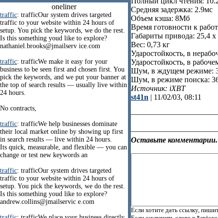
Полный цикл чтения: 10.
oneliner
Средняя задержка: 2.9мс
traffic
: trafficOur system drives targeted
Объем кэша: 8Мб
traffic to your website within 24 hours of
Время готовности к работ
setup. You pick the keywords, we do the rest.
Габариты привода: 25,4 х 
Is this something youd like to explore?
Вес: 0,73 кг
nathaniel.brooks@jmailserv ice.com
Ударостойкость, в нерабо
traffic
: trafficWe make it easy for your
Ударостойкость, в рабочем
business to be seen first and chosen first. You
Шум, в ждущем режиме: 
pick the keywords, and we put your banner at
Шум, в режиме поиска: 3
the top of search results — usually live within
Источник: iXBT
24 hours.
st41n
| 11/02/03, 08:11
No contracts,
traffic
: trafficWe help businesses dominate
their local market online by showing up first
in search results — live within 24 hours.
Оставьте комментарии.
Its quick, measurable, and flexible — you can
change or test new keywords an
traffic
: trafficOur system drives targeted
traffic to your website within 24 hours of
setup. You pick the keywords, we do the rest.
Is this something youd like to explore?
andrew.collins@jmailservic e.com
Если хотите дать ссылку, пишит
traffic
: trafficWe place your business directly
Если заключить слово в *звёзд