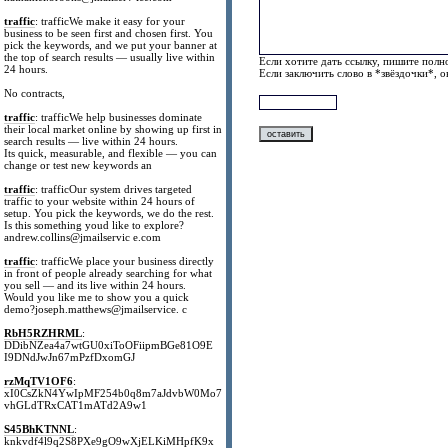
traffic
: trafficWe make it easy for your
business to be seen first and chosen first. You
pick the keywords, and we put your banner at
the top of search results — usually live within
Если хотите дать ссылку, пишите полно
24 hours.
Если заключить слово в *звёздочки*, 
No contracts,
traffic
: trafficWe help businesses dominate
their local market online by showing up first in
search results — live within 24 hours.
Its quick, measurable, and flexible — you can
change or test new keywords an
traffic
: trafficOur system drives targeted
traffic to your website within 24 hours of
setup. You pick the keywords, we do the rest.
Is this something youd like to explore?
andrew.collins@jmailservic e.com
traffic
: trafficWe place your business directly
in front of people already searching for what
you sell — and its live within 24 hours.
Would you like me to show you a quick
demo?joseph.matthews@jmailservice. c
RbH5RZHRML
:
DDibNZea4a7wtGU0xiToOFiipmBGe81O9E
I9DNdJwJn67mPzfDxomGJ
rzMqTV1OF6
:
xI0CsZkN4YwIpMF254b0q8m7aJdvbW0Mo7
vhGLdTRxCAT1mATd2A9w1
S45BhKTNNL
:
knkvdf4l9q2S8PXe9gO9wXjELKiMHpfK9x