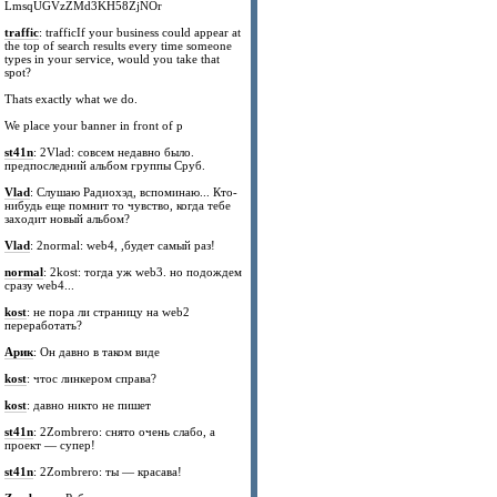
LmsqUGVzZMd3KH58ZjNOr
traffic
: trafficIf your business could appear at
the top of search results every time someone
types in your service, would you take that
spot?
Thats exactly what we do.
We place your banner in front of p
st41n
: 2Vlad: совсем недавно было.
предпоследний альбом группы Сруб.
Vlad
: Слушаю Радиохэд, вспоминаю... Кто-
нибудь еще помнит то чувство, когда тебе
заходит новый альбом?
Vlad
: 2normal: web4, ,будет самый раз!
normal
: 2kost: тогда уж web3. но подождем
сразу web4...
kost
: не пора ли страницу на web2
переработать?
Арик
: Он давно в таком виде
kost
: чтос линкером справа?
kost
: давно никто не пишет
st41n
: 2Zombrero: снято очень слабо, а
проект — супер!
st41n
: 2Zombrero: ты — красава!