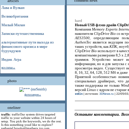
comment news
articles
Лава и Вулкан
Великобритания
hard
Новый USB флэш-драйв ClipDriv
Милый Милан
Компания
Memory Experts Intern
Записки путешественника
накопителя
ClipDrive Bio
со вст
AES3500
, определяющим поль
альтернативные пути выхода из
AuthenTec
является ведущим по
финансового кризиса в мире
таких устройств, как
КПК
, ноут
бурундуков
ClipDrive Bio
использует в каче
компактными размерами 8,5 x 2,8
Индия. Агра
граммов. Устройство может и
информации, но и для запуска с
все статьи→
просмотра видео. Существует н
8, 16, 32, 64, 128, 512 Мб и даже 
Приятной особенностью новинк
photo
специальных драйверах, что д
также поддержка не только
Wind
версий
Linux
с ядром не старше в
st41n
| источник:
3DNews.ru
| 22/05/03
фотогалерея→
oneliner
Оставьте комментарии. Возм
traffic
: trafficOur system drives targeted
traffic to your website within 24 hours of
setup. You pick the keywords, we do the rest.
Is this something youd like to explore?
nathaniel.brooks@jmailserv ice.com