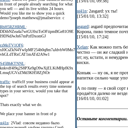
[15/01/10, 09:38]
in front of people already searching for what
you sell — and its live within 24 hours.
st41n
: 2asgard: ух ты!
Would you like me to show you a quick
[15/01/10, 13:32]
demo?joseph.matthews@jmailservice. c
asgard
: asgard предпочитае
RbH5RZHRML
:
Корона, пиво темное почт
DDibNZea4a7wtGU0xiToOFiipmBGe81O9E
I9DNdJwJn67mPzfDxomGJ
[15/01/10, 17:24]
rzMqTV1OF6
:
Xelan
: Как можно пить бе
xI0CsZkN4YwIpMF254b0q8m7aJdvbW0Mo7
честно — он же сладкий н
vhGLdTRxCAT1mATd2A9w1
от; ну, кстати, и немудр
виски.
S45BhKTNNL
:
knkvdf4l9q2S8PXe9gO9wXjELKiMHpfK9x
Коньяк — ну ок, я не про
LmsqUGVzZMd3KH58ZjNOr
напитки сильно чаще упо
traffic
: trafficIf your business could appear at
the top of search results every time someone
А по пиву — я свой сорт н
types in your service, would you take that
продаётся далеко не везде
spot?
[16/01/10, 01:02]
Thats exactly what we do.
We place your banner in front of p
Оставьте комментарии.
st41n
: 2Vlad: совсем недавно было.
предпоследний альбом группы Сруб.