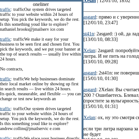
Xelan
| 12/01/10, 18:02
oneliner
traffic
: trafficOur system drives targeted
traffic to your website within 24 hours of
asgard
: прямо и с увере
setup. You pick the keywords, we do the rest.
[12/01/10, 23:47]
Is this something youd like to explore?
nathaniel.brooks@jmailserv ice.com
st41n
: 2asgard: :) ой, да л
[13/01/10, 08:33]
traffic
: trafficWe make it easy for your
business to be seen first and chosen first. You
pick the keywords, and we put your banner at
Xelan
: 2asgard: попробуй
the top of search results — usually live within
литра. И не пить на голо
24 hours.
[13/01/10, 09:28]
No contracts,
asgard
: 2st41n: не повериш
[15/01/10, 01:30]
traffic
: trafficWe help businesses dominate
their local market online by showing up first
in search results — live within 24 hours.
asgard
: 2Xelan: Вы счита
Its quick, measurable, and flexible — you can
200 ? Ошибаетесь. Блевал
change or test new keywords an
(простите за вульгарность
[15/01/10, 01:31]
traffic
: trafficOur system drives targeted
traffic to your website within 24 hours of
Xelan
: ох, ну это смотря 
setup. You pick the keywords, we do the rest.
Is this something youd like to explore?
если три литра нарзана з
andrew.collins@jmailservic e.com
не будет
traffic
: trafficWe place your business directly