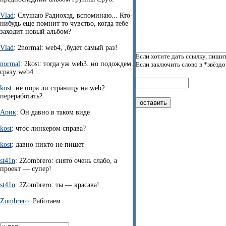
Vlad
: Слушаю Радиохэд, вспоминаю... Кто-
нибудь еще помнит то чувство, когда тебе
заходит новый альбом?
Vlad
: 2normal: web4, ,будет самый раз!
Если хотите дать ссылку, пишит
normal
: 2kost: тогда уж web3. но подождем
Если заключить слово в *звёзд
сразу web4...
kost
: не пора ли страницу на web2
переработать?
Арик
: Он давно в таком виде
kost
: чтос линкером справа?
kost
: давно никто не пишет
st41n
: 2Zombrero: снято очень слабо, а
проект — супер!
st41n
: 2Zombrero: ты — красава!
Zombrero
: Работаем ..