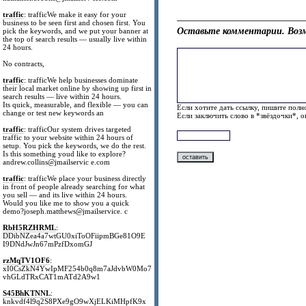
traffic
: trafficWe make it easy for your
business to be seen first and chosen first. You
Оставьте комментарии. Возм
pick the keywords, and we put your banner at
the top of search results — usually live within
24 hours.
No contracts,
traffic
: trafficWe help businesses dominate
their local market online by showing up first in
search results — live within 24 hours.
Its quick, measurable, and flexible — you can
Если хотите дать ссылку, пишите полно
change or test new keywords an
Если заключить слово в *звёздочки*, 
traffic
: trafficOur system drives targeted
traffic to your website within 24 hours of
setup. You pick the keywords, we do the rest.
Is this something youd like to explore?
andrew.collins@jmailservic e.com
traffic
: trafficWe place your business directly
in front of people already searching for what
you sell — and its live within 24 hours.
Would you like me to show you a quick
demo?joseph.matthews@jmailservice. c
RbH5RZHRML
:
DDibNZea4a7wtGU0xiToOFiipmBGe81O9E
I9DNdJwJn67mPzfDxomGJ
rzMqTV1OF6
:
xI0CsZkN4YwIpMF254b0q8m7aJdvbW0Mo7
vhGLdTRxCAT1mATd2A9w1
S45BhKTNNL
:
knkvdf4l9q2S8PXe9gO9wXjELKiMHpfK9x