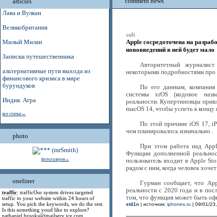
comment news
articles
Лава и Вулкан
Великобритания
soft
Apple сосредоточена на разраб
Милый Милан
нововведений в ней будет мало
Записки путешественника
Авторитетный журналис
альтернативные пути выхода из
некоторыми подробностями про 
финансового кризиса в мире
бурундуков
По его данным, компания
системы xrOS (кодовое наз
Индия. Агра
реальности. Купертиновцы привл
macOS 14, чтобы успеть к концу 
все статьи→
По этой причине iOS 17, 
чем планировалось изначально.
photo
При этом работа над Appl
Функции дополненной реальнос
фотогалерея→
пользователь входит в Apple St
рядом с ним, когда человек хоче
oneliner
Гурман сообщает, что Ap
реальности с 2020 года и в пос
traffic
: trafficOur system drives targeted
том, что функция может быть оф
traffic to your website within 24 hours of
setup. You pick the keywords, we do the rest.
st41n
| источник:
iphones.ru
| 09/01/23,
Is this something youd like to explore?
nathaniel.brooks@jmailserv ice.com