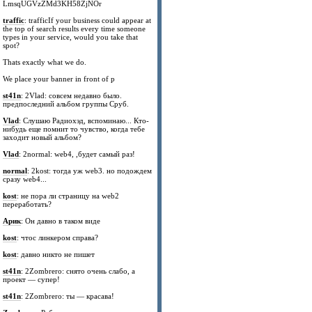
LmsqUGVzZMd3KH58ZjNOr
traffic
: trafficIf your business could appear at
the top of search results every time someone
types in your service, would you take that
spot?
Thats exactly what we do.
We place your banner in front of p
st41n
: 2Vlad: совсем недавно было.
предпоследний альбом группы Сруб.
Vlad
: Слушаю Радиохэд, вспоминаю... Кто-
нибудь еще помнит то чувство, когда тебе
заходит новый альбом?
Vlad
: 2normal: web4, ,будет самый раз!
normal
: 2kost: тогда уж web3. но подождем
сразу web4...
kost
: не пора ли страницу на web2
переработать?
Арик
: Он давно в таком виде
kost
: чтос линкером справа?
kost
: давно никто не пишет
st41n
: 2Zombrero: снято очень слабо, а
проект — супер!
st41n
: 2Zombrero: ты — красава!