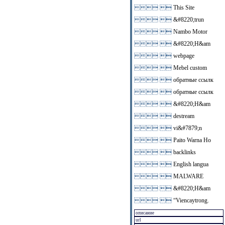
 
This Site
 
&#8220;trun
 
Nambo Motor
 
&#8220;H&am
 
webpage
 
Mebel custom
 
обратные ссылк
 
обратные ссылк
 
&#8220;H&am
 
destream
 
vi&#7879;n
 
Paito Warna Ho
 
backlinks
 
English langua
 
MALWARE
 
&#8220;H&am
 
“Viencaytrong.