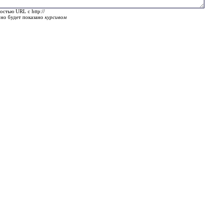
остью URL с http://
оно будет показано
курсивом