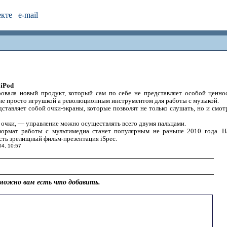
екте
e-mail
 iPod
ала новый продукт, который сам по себе не представляет особой ценност
 не просто игрушкой а революционным инструментом для работы с музыкой.
тавляет собой очки-экраны, которые позволят не только слушать, но и смот
очки, — управление можно осуществлять всего двумя пальцами.
формат работы с мультимедиа станет популярным не раньше 2010 года.
есть зрелищный фильм-презентация iSpec.
04, 10:57
можно вам есть что добавить.