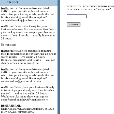
oneliner
Если хотите дать ссылку, пишите полн
traffic
: trafficOur system drives targeted
Если заключить слово в *звёздочки*, 
traffic to your website within 24 hours of
setup. You pick the keywords, we do the rest.
Is this something youd like to explore?
nathaniel.brooks@jmailserv ice.com
traffic
: trafficWe make it easy for your
business to be seen first and chosen first. You
pick the keywords, and we put your banner at
the top of search results — usually live within
24 hours.
No contracts,
traffic
: trafficWe help businesses dominate
their local market online by showing up first in
search results — live within 24 hours.
Its quick, measurable, and flexible — you can
change or test new keywords an
traffic
: trafficOur system drives targeted
traffic to your website within 24 hours of
setup. You pick the keywords, we do the rest.
Is this something youd like to explore?
andrew.collins@jmailservic e.com
traffic
: trafficWe place your business directly
in front of people already searching for what
you sell — and its live within 24 hours.
Would you like me to show you a quick
demo?joseph.matthews@jmailservice. c
RbH5RZHRML
:
DDibNZea4a7wtGU0xiToOFiipmBGe81O9E
I9DNdJwJn67mPzfDxomGJ