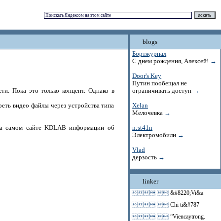
blogs
Бортжурнал
С днем рождения, Алексей!
→
Door's Key
Путин пообещал не
и. Пока это только концепт. Однако в
ограничивать доступ
→
реть видео файлы через устройства типа
Xelan
Мелочевка
→
 На самом сайте KDLAB информации об
n:st41n
Электромобили
→
Vlad
дерзость
→
linker
 
&#8220;Vi&a
 
Chi ti&#787
 
“Viencaytrong.