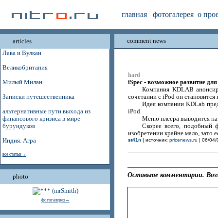
главная
фотогалерея
о про
comment news
articles
Лава и Вулкан
Великобритания
hard
iSpec - возможное развитие для
Милый Милан
Компания KDLAB анонсиров
Записки путешественника
сочетании с iPod он становится
Идея компании KDLab предс
альтернативные пути выхода из
iPod.
финансового кризиса в мире
Меню плеера выводится на 
бурундуков
Скорее всего, подобный 
изобретении крайне мало, зато 
Индия. Агра
st41n
| источник:
pricenews.ru
| 06/04/
все статьи→
Оставьте комментарии. Воз
photo
фотогалерея→