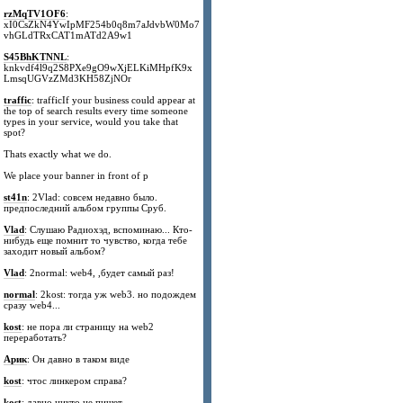
rzMqTV1OF6
:
xI0CsZkN4YwIpMF254b0q8m7aJdvbW0Mo7
vhGLdTRxCAT1mATd2A9w1
S45BhKTNNL
:
knkvdf4l9q2S8PXe9gO9wXjELKiMHpfK9x
LmsqUGVzZMd3KH58ZjNOr
traffic
: trafficIf your business could appear at
the top of search results every time someone
types in your service, would you take that
spot?
Thats exactly what we do.
We place your banner in front of p
st41n
: 2Vlad: совсем недавно было.
предпоследний альбом группы Сруб.
Vlad
: Слушаю Радиохэд, вспоминаю... Кто-
нибудь еще помнит то чувство, когда тебе
заходит новый альбом?
Vlad
: 2normal: web4, ,будет самый раз!
normal
: 2kost: тогда уж web3. но подождем
сразу web4...
kost
: не пора ли страницу на web2
переработать?
Арик
: Он давно в таком виде
kost
: чтос линкером справа?
kost
: давно никто не пишет