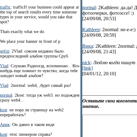
traffic
: trafficIf your business could appear at
normal
: 2Kathleen: да-да
the top of search results every time someone
фотоочерки, фотоэссе! :)
types in your service, would you take that
[24/09/08, 20:53]
spot?
Kathleen
: 2normal: не-е-е:
Thats exactly what we do.
[24/09/08, 20:59]
We place your banner in front of p
Вика
: 2Kathleen: 2normal
st41n
: 2Vlad: совсем недавно было.
[24/09/08, 21:43]
предпоследний альбом группы Сруб.
nick
:
Люблю когда пишут н
Vlad
: Слушаю Радиохэд, вспоминаю... Кто-
[link]
нибудь еще помнит то чувство, когда тебе
[04/01/12, 20:10]
заходит новый альбом?
Vlad
: 2normal: web4, ,будет самый раз!
normal
: 2kost: тогда уж web3. но подождем
сразу web4...
Оставьте свои коммента
мнение.
kost
: не пора ли страницу на web2
переработать?
Арик
: Он давно в таком виде
kost
: чтос линкером справа?