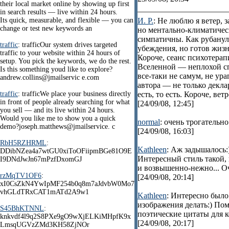
their local market online by showing up first
in search results — live within 24 hours.
Its quick, measurable, and flexible — you can
И. Р.
: Не люблю я ветер, 
change or test new keywords an
но ментально-климатичес
симпатичны. Как рубанул
traffic
: trafficOur system drives targeted
убеждения, но готов жизнь
traffic to your website within 24 hours of
Короче, сеанс психотерап
setup. You pick the keywords, we do the rest.
Вселенной — неплохой сп
Is this something youd like to explore?
все-таки не самум, не ур
andrew.collins@jmailservic e.com
автора — не только декла
traffic
: trafficWe place your business directly
есть, то есть. Короче, ве
in front of people already searching for what
[24/09/08, 12:45]
you sell — and its live within 24 hours.
Would you like me to show you a quick
normal
: очень трогательно
demo?joseph.matthews@jmailservice. c
[24/09/08, 16:03]
RbH5RZHRML
:
Kathleen
: Аж задышалось:
DDibNZea4a7wtGU0xiToOFiipmBGe81O9E
Интересный стиль такой, 
I9DNdJwJn67mPzfDxomGJ
и возвышенно-нежно... О
rzMqTV1OF6
:
[24/09/08, 20:14]
xI0CsZkN4YwIpMF254b0q8m7aJdvbW0Mo7
vhGLdTRxCAT1mATd2A9w1
Kathleen
: Интересно было
изображения делать:) По
S45BhKTNNL
:
поэтические цитаты для 
knkvdf4l9q2S8PXe9gO9wXjELKiMHpfK9x
[24/09/08, 20:17]
LmsqUGVzZMd3KH58ZjNOr