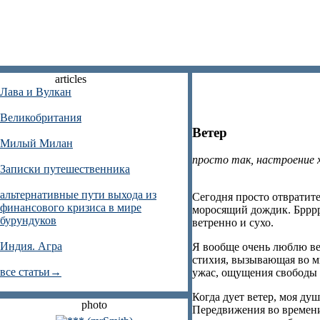
articles
Лава и Вулкан
Великобритания
Ветер
Милый Милан
просто так, настроение х
Записки путешественника
альтернативные пути выхода из
Сегодня просто отвратите
финансового кризиса в мире
моросящий дождик. Бррррр
бурундуков
ветренно и сухо.
Индия. Агра
Я вообще очень люблю ве
стихия, вызывающая во м
все статьи→
ужас, ощущения свободы 
Когда дует ветер, моя ду
photo
Передвижения во времени