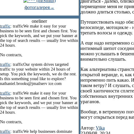
двигаться - далеко, близк
пермещение меня не привл
фотогалерея→
должно длиться столько, с
oneliner
Путешествовать надо обя
traffic
: trafficWe make it easy for your
велосипеде, мотоцикле - 
business to be seen first and chosen first. You
трепать волосы и одежду.
pick the keywords, and we put your banner at
the top of search results — usually live within
А еще надо непременно сл
24 hours.
интимный шепот соседних
можно услышать в бешенн
No contracts,
внимательно слушать.
traffic
: trafficOur system drives targeted
Как альтернатива странст
traffic to your website within 24 hours of
setup. You pick the keywords, we do the rest.
открытой веранде, и, как 
Is this something youd like to explore?
непременно пить какао. И
nathaniel.brooks@jmailserv ice.com
таком ветру? И слушать, 
своей хаотичности сплет
traffic
: trafficWe make it easy for your
собственных внутренних т
business to be seen first and chosen first. You
ураганов.
pick the keywords, and we put your banner at
the top of search results — usually live within
Вообще, в ветренную пог
24 hours.
могут открыться перед ва
No contracts,
Автор:
Vika
traffic
: trafficWe help businesses dominate
23/09/08, 20:34