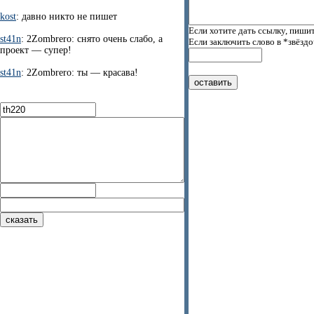
kost
: давно никто не пишет
Если хотите дать ссылку, пишит
st41n
: 2Zombrero: снято очень слабо, а
Если заключить слово в *звёзд
проект — супер!
st41n
: 2Zombrero: ты — красава!