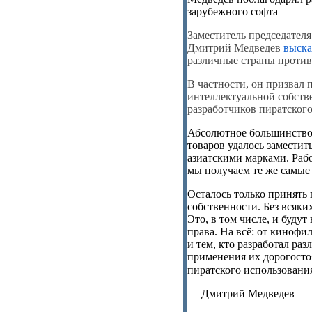
зарубежного софта
Заместитель председател
Дмитрий Медведев
выска
различные страны против
В частности, он призвал 
интеллектуальной собств
разработчиков пиратског
Абсолютное большинство
товаров удалось заместит
азиатскими марками. Рабо
мы получаем те же самые
Осталось только принять
собственности. Без всяки
Это, в том числе, и буду
права. На всё: от кинофи
и тем, кто разработал р
применения их дорогосто
пиратского использовани
— Дмитрий Медведев