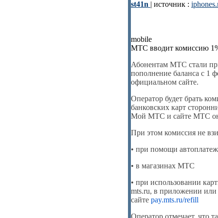
st41n
| источник :
iphones.
mobile
МТС вводит комиссию 1% 
Абонентам МТС стали при
пополнение баланса с 1 ф
официальном сайте.
Оператор будет брать ко
банковских карт сторонн
Мой МТС и сайте МТС он
При этом комиссия не взи
• при помощи автоплатеж
• в магазинах МТС
• при использовании ка
mts.ru, в приложении или
сайте
pay.mts.ru/refill
Оператор отмечает, что т