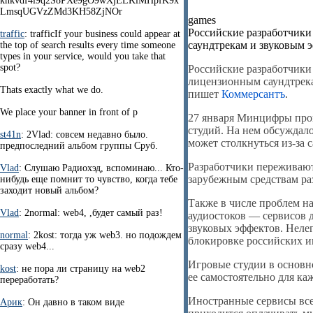
knkvdf4l9q2S8PXe9gO9wXjELKiMHpfK9x
LmsqUGVzZMd3KH58ZjNOr
games
Российские разработчики
traffic
: trafficIf your business could appear at
саундтрекам и звуковым 
the top of search results every time someone
types in your service, would you take that
spot?
Российские разработчики
лицензионным саундтрека
Thats exactly what we do.
пишет
Коммерсантъ
.
We place your banner in front of p
27 января Минцифры про
студий. На нем обсуждал
st41n
: 2Vlad: совсем недавно было.
может столкнуться из-за 
предпоследний альбом группы Сруб.
Разработчики переживают
Vlad
: Слушаю Радиохэд, вспоминаю... Кто-
зарубежным средствам ра
нибудь еще помнит то чувство, когда тебе
заходит новый альбом?
Также в числе проблем н
Vlad
: 2normal: web4, ,будет самый раз!
аудиостоков — сервисов 
звуковых эффектов. Нелег
normal
: 2kost: тогда уж web3. но подождем
блокировке российских и
сразу web4...
Игровые студии в основн
kost
: не пора ли страницу на web2
ее самостоятельно для ка
переработать?
Иностранные сервисы все
Арик
: Он давно в таком виде