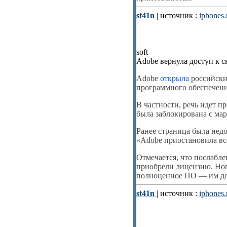
st41n
| источник :
iphones.
soft
Adobe вернула доступ к с
Adobe
открыла
российски
программного обеспечени
В частности, речь идет п
была заблокирована с мар
Ранее страница была недо
«Adobe приостановила вс
Отмечается, что послабле
приобрели лицензию. Нов
полноценное ПО — им дос
st41n
| источник :
iphones.