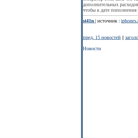
дополнительных расходов
чтобы к дате пополнения 
st41n
| источник :
iphones.
пред. 15 новостей
||
загол