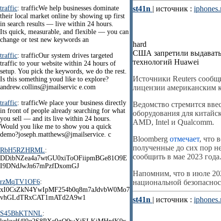
traffic
: trafficWe help businesses dominate
st41n
| источник :
iphones.
their local market online by showing up first
in search results — live within 24 hours.
Its quick, measurable, and flexible — you can
change or test new keywords an
hard
США запретили выдавать
traffic
: trafficOur system drives targeted
технологий Huawei
traffic to your website within 24 hours of
setup. You pick the keywords, we do the rest.
Источники Reuters сообщ
Is this something youd like to explore?
andrew.collins@jmailservic e.com
лицензии американским к
traffic
: trafficWe place your business directly
Ведомство стремится вве
in front of people already searching for what
оборудования для китайс
you sell — and its live within 24 hours.
AMD, Intel и Qualcomm.
Would you like me to show you a quick
demo?joseph.matthews@jmailservice. c
Bloomberg
отмечает
, что 
полученные до сих пор н
RbH5RZHRML
:
сообщить в мае 2023 года
DDibNZea4a7wtGU0xiToOFiipmBGe81O9E
I9DNdJwJn67mPzfDxomGJ
Напомним, что в июле 2
rzMqTV1OF6
:
национальной безопасно
xI0CsZkN4YwIpMF254b0q8m7aJdvbW0Mo7
vhGLdTRxCAT1mATd2A9w1
st41n
| источник :
iphones.
S45BhKTNNL
: