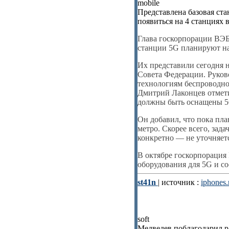
mobile
Представлена базовая ст
появиться на 4 станциях 
Глава госкорпорации ВЭБ
станции 5G планируют нач
Их представили сегодня 
Совета Федерации. Руко
технологиям беспроводной
Дмитрий Лаконцев отмети
должны быть оснащены 5
Он добавил, что пока пл
метро. Скорее всего, зад
конкретно — не уточняет
В октябре госкорпорация
оборудования для 5G и с
st41n
| источник :
iphones.
soft
Медведев поблагодарил р