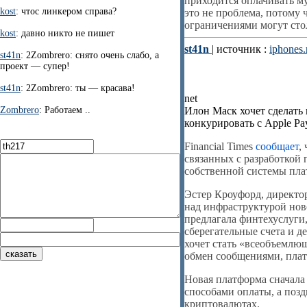
приходится оплачивать м
kost
: чтос линкером справа?
это не проблема, потому 
ограничениями могут сто
kost
: давно никто не пишет
st41n
| источник :
iphones.
st41n
: 2Zombrero: снято очень слабо, а
проект — супер!
st41n
: 2Zombrero: ты — красава!
net
Zombrero
: Работаем ..
Илон Маск хочет сделать 
конкурировать с Apple Pa
Financial Times
сообщает
,
связанных с разработкой
собственной системы пла
Эстер Кроуфорд, директор
над инфраструктурой ново
предлагала финтехуслуги,
сберегательные счета и 
хочет стать «всеобъемлю
обмен сообщениями, пла
Новая платформа сначала
способами оплаты, а позд
криптовалютах.