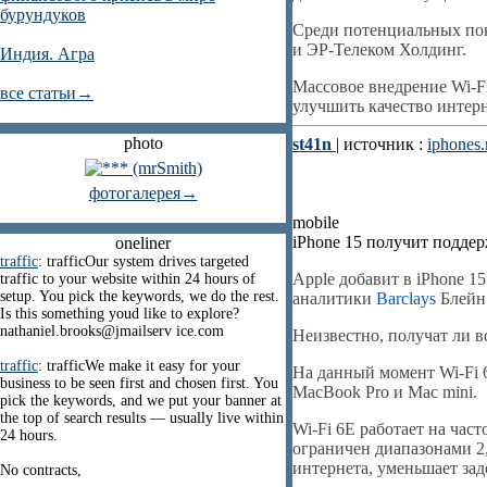
бурундуков
Среди потенциальных пок
и ЭР-Телеком Холдинг.
Индия. Агра
Массовое внедрение Wi-Fi
все статьи→
улучшить качество интер
photo
st41n
| источник :
iphones.
фотогалерея→
mobile
iPhone 15 получит поддер
oneliner
traffic
: trafficOur system drives targeted
Apple добавит в iPhone 1
traffic to your website within 24 hours of
setup. You pick the keywords, we do the rest.
аналитики
Barclays
Блейн
Is this something youd like to explore?
nathaniel.brooks@jmailserv ice.com
Неизвестно, получат ли вс
traffic
: trafficWe make it easy for your
На данный момент Wi-Fi 6
business to be seen first and chosen first. You
MacBook Pro и Mac mini.
pick the keywords, and we put your banner at
the top of search results — usually live within
Wi-Fi 6E работает на част
24 hours.
ограничен диапазонами 2,
интернета, уменьшает за
No contracts,