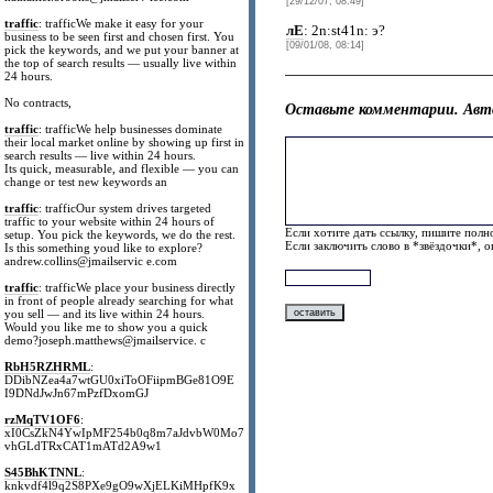
[29/12/07, 08:49]
traffic
: trafficWe make it easy for your
лЕ
: 2n:st41n: э?
business to be seen first and chosen first. You
[09/01/08, 08:14]
pick the keywords, and we put your banner at
the top of search results — usually live within
24 hours.
No contracts,
Оставьте комментарии. Авт
traffic
: trafficWe help businesses dominate
their local market online by showing up first in
search results — live within 24 hours.
Its quick, measurable, and flexible — you can
change or test new keywords an
traffic
: trafficOur system drives targeted
traffic to your website within 24 hours of
Если хотите дать ссылку, пишите полно
setup. You pick the keywords, we do the rest.
Если заключить слово в *звёздочки*, 
Is this something youd like to explore?
andrew.collins@jmailservic e.com
traffic
: trafficWe place your business directly
in front of people already searching for what
you sell — and its live within 24 hours.
Would you like me to show you a quick
demo?joseph.matthews@jmailservice. c
RbH5RZHRML
:
DDibNZea4a7wtGU0xiToOFiipmBGe81O9E
I9DNdJwJn67mPzfDxomGJ
rzMqTV1OF6
:
xI0CsZkN4YwIpMF254b0q8m7aJdvbW0Mo7
vhGLdTRxCAT1mATd2A9w1
S45BhKTNNL
:
knkvdf4l9q2S8PXe9gO9wXjELKiMHpfK9x