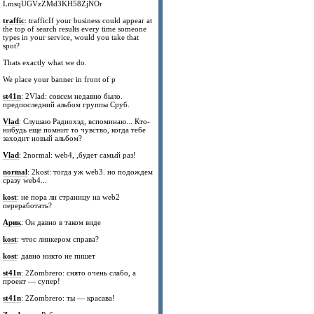
LmsqUGVzZMd3KH58ZjNOr
traffic
: trafficIf your business could appear at
the top of search results every time someone
types in your service, would you take that
spot?
Thats exactly what we do.
We place your banner in front of p
st41n
: 2Vlad: совсем недавно было.
предпоследний альбом группы Сруб.
Vlad
: Слушаю Радиохэд, вспоминаю... Кто-
нибудь еще помнит то чувство, когда тебе
заходит новый альбом?
Vlad
: 2normal: web4, ,будет самый раз!
normal
: 2kost: тогда уж web3. но подождем
сразу web4...
kost
: не пора ли страницу на web2
переработать?
Арик
: Он давно в таком виде
kost
: чтос линкером справа?
kost
: давно никто не пишет
st41n
: 2Zombrero: снято очень слабо, а
проект — супер!
st41n
: 2Zombrero: ты — красава!