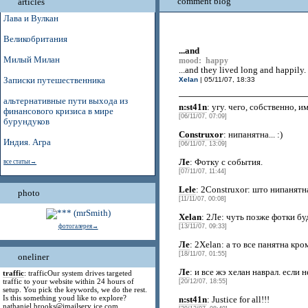
comment blog
articles
Лава и Вулкан
Великобритания
...and
Милый Милан
mood: happy
...and they lived long and happily.
Записки путешественника
Xelan
| 05/11/07, 18:33
альтернативные пути выхода из
n:st41n
: угу. чего, собственно, и
финансового кризиса в мире
[06/11/07, 07:09]
бурундуков
Construxor
: нипанятна... :)
Индия. Агра
[06/11/07, 13:09]
Ле
: Фотку с события.
все статьи→
[07/11/07, 11:44]
Lele
: 2Construxor: што нипанятн
photo
[11/11/07, 00:08]
Xelan
: 2Ле: чуть позже фотки бу
фотогалерея→
[13/11/07, 09:33]
Ле
: 2Xelan: а то все панятна кр
[18/11/07, 01:55]
oneliner
Ле
: и все жэ хелан наврал. если 
traffic
: trafficOur system drives targeted
traffic to your website within 24 hours of
[20/12/07, 18:55]
setup. You pick the keywords, we do the rest.
Is this something youd like to explore?
n:st41n
: Justice for all!!!
nathaniel.brooks@jmailserv ice.com