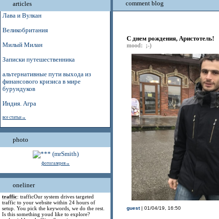
comment blog
articles
Лава и Вулкан
Великобритания
С днем рождения, Аристотель!
Милый Милан
mood: ;-)
Записки путешественника
альтернативные пути выхода из
финансового кризиса в мире
бурундуков
Индия. Агра
все статьи→
photo
фотогалерея→
oneliner
traffic
: trafficOur system drives targeted
traffic to your website within 24 hours of
setup. You pick the keywords, we do the rest.
guest
| 01/04/19, 16:50
Is this something youd like to explore?