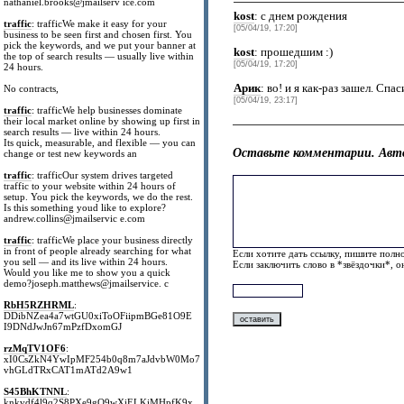
nathaniel.brooks@jmailserv ice.com
kost
: с днем рождения
traffic
: trafficWe make it easy for your
[05/04/19, 17:20]
business to be seen first and chosen first. You
pick the keywords, and we put your banner at
kost
: прошедшим :)
the top of search results — usually live within
[05/04/19, 17:20]
24 hours.
Арик
: во! и я как-раз зашел. Спас
No contracts,
[05/04/19, 23:17]
traffic
: trafficWe help businesses dominate
their local market online by showing up first in
search results — live within 24 hours.
Its quick, measurable, and flexible — you can
Оставьте комментарии. Авто
change or test new keywords an
traffic
: trafficOur system drives targeted
traffic to your website within 24 hours of
setup. You pick the keywords, we do the rest.
Is this something youd like to explore?
andrew.collins@jmailservic e.com
traffic
: trafficWe place your business directly
in front of people already searching for what
Если хотите дать ссылку, пишите полно
you sell — and its live within 24 hours.
Если заключить слово в *звёздочки*, 
Would you like me to show you a quick
demo?joseph.matthews@jmailservice. c
RbH5RZHRML
:
DDibNZea4a7wtGU0xiToOFiipmBGe81O9E
I9DNdJwJn67mPzfDxomGJ
rzMqTV1OF6
:
xI0CsZkN4YwIpMF254b0q8m7aJdvbW0Mo7
vhGLdTRxCAT1mATd2A9w1
S45BhKTNNL
:
knkvdf4l9q2S8PXe9gO9wXjELKiMHpfK9x