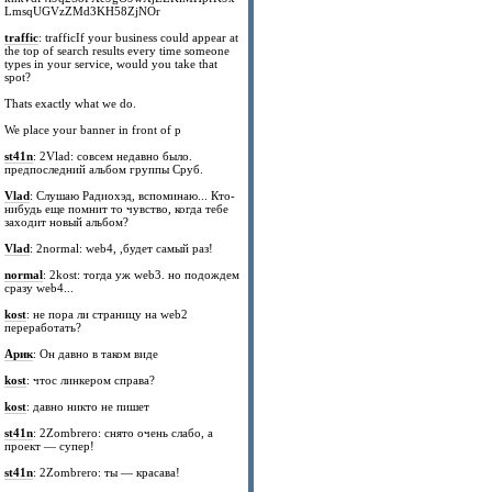
LmsqUGVzZMd3KH58ZjNOr
traffic
: trafficIf your business could appear at
the top of search results every time someone
types in your service, would you take that
spot?
Thats exactly what we do.
We place your banner in front of p
st41n
: 2Vlad: совсем недавно было.
предпоследний альбом группы Сруб.
Vlad
: Слушаю Радиохэд, вспоминаю... Кто-
нибудь еще помнит то чувство, когда тебе
заходит новый альбом?
Vlad
: 2normal: web4, ,будет самый раз!
normal
: 2kost: тогда уж web3. но подождем
сразу web4...
kost
: не пора ли страницу на web2
переработать?
Арик
: Он давно в таком виде
kost
: чтос линкером справа?
kost
: давно никто не пишет
st41n
: 2Zombrero: снято очень слабо, а
проект — супер!
st41n
: 2Zombrero: ты — красава!