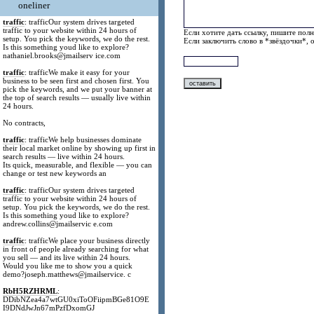
oneliner
traffic
: trafficOur system drives targeted
traffic to your website within 24 hours of
Если хотите дать ссылку, пишите полн
setup. You pick the keywords, we do the rest.
Если заключить слово в *звёздочки*, 
Is this something youd like to explore?
nathaniel.brooks@jmailserv ice.com
traffic
: trafficWe make it easy for your
business to be seen first and chosen first. You
pick the keywords, and we put your banner at
the top of search results — usually live within
24 hours.
No contracts,
traffic
: trafficWe help businesses dominate
their local market online by showing up first in
search results — live within 24 hours.
Its quick, measurable, and flexible — you can
change or test new keywords an
traffic
: trafficOur system drives targeted
traffic to your website within 24 hours of
setup. You pick the keywords, we do the rest.
Is this something youd like to explore?
andrew.collins@jmailservic e.com
traffic
: trafficWe place your business directly
in front of people already searching for what
you sell — and its live within 24 hours.
Would you like me to show you a quick
demo?joseph.matthews@jmailservice. c
RbH5RZHRML
:
DDibNZea4a7wtGU0xiToOFiipmBGe81O9E
I9DNdJwJn67mPzfDxomGJ