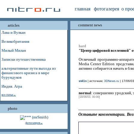
главная
фотогалерея
о про
comment news
articles
Лава и Вулкан
Великобритания
hard
"Центр цифровой вселенной" от
Милый Милан
Записки путешественника
Отличный программно-аппарат
Media Center Edition представи
альтернативные пути выхода из
активно собирается начать в бл
финансового кризиса в мире
бурундуков
st41n
| источник:
3DNews.ru
| 17/06/03
Индия. Агра
normal
: совершенно уродский, 
все статьи→
[18/06/03, 00:00]
photo
Оставьте комментарии. Воз
фотогалерея→