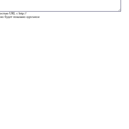
остью URL с http://
оно будет показано
курсивом