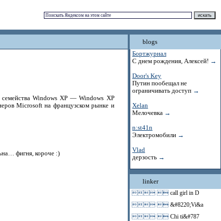
blogs
Бортжурнал
С днем рождения, Алексей!
→
Door's Key
Путин пообещал не
ограничивать доступ
→
з семейства Windows XP — Windows XP
неров Microsoft на французском рынке и
Xelan
Мелочевка
→
n:st41n
Электромобили
→
Vlad
на… фигня, короче :)
дерзость
→
linker
 
call girl in D
 
&#8220;Vi&a
 
Chi ti&#787