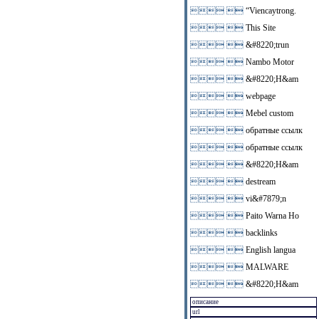
 
“Viencaytrong.
 
This Site
 
&#8220;trun
 
Nambo Motor
 
&#8220;H&am
 
webpage
 
Mebel custom
 
обратные ссылк
 
обратные ссылк
 
&#8220;H&am
 
destream
 
vi&#7879;n
 
Paito Warna Ho
 
backlinks
 
English langua
 
MALWARE
 
&#8220;H&am