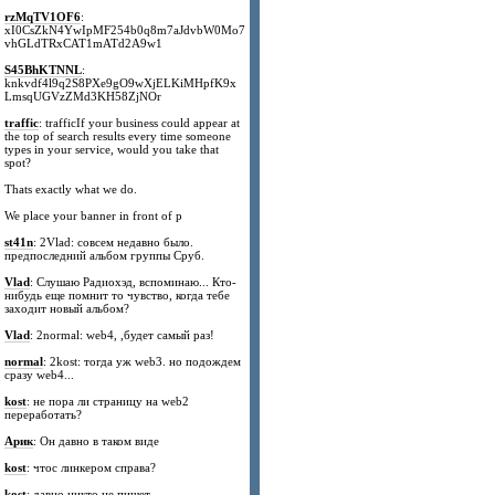
rzMqTV1OF6
:
xI0CsZkN4YwIpMF254b0q8m7aJdvbW0Mo7
vhGLdTRxCAT1mATd2A9w1
S45BhKTNNL
:
knkvdf4l9q2S8PXe9gO9wXjELKiMHpfK9x
LmsqUGVzZMd3KH58ZjNOr
traffic
: trafficIf your business could appear at
the top of search results every time someone
types in your service, would you take that
spot?
Thats exactly what we do.
We place your banner in front of p
st41n
: 2Vlad: совсем недавно было.
предпоследний альбом группы Сруб.
Vlad
: Слушаю Радиохэд, вспоминаю... Кто-
нибудь еще помнит то чувство, когда тебе
заходит новый альбом?
Vlad
: 2normal: web4, ,будет самый раз!
normal
: 2kost: тогда уж web3. но подождем
сразу web4...
kost
: не пора ли страницу на web2
переработать?
Арик
: Он давно в таком виде
kost
: чтос линкером справа?
kost
: давно никто не пишет