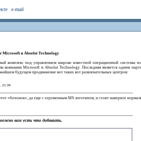
екте
e-mail
 Microsoft и Absolut Technology
ный комплекс под управлением широко известной операционной системы и
ли компании Microsoft и Absolut Technology. Последняя является одним парт
ижайшем будущем продвижение вот таких вот развлекательных центров:
, 21:36
этот «бочонок», да еще с огроменным MS логотипом, и стоит наверное нормаль
можно вам есть что добавить.