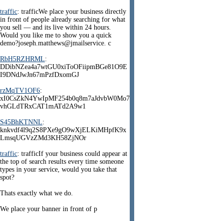
traffic
: trafficWe place your business directly
in front of people already searching for what
you sell — and its live within 24 hours.
Would you like me to show you a quick
demo?joseph.matthews@jmailservice. c
RbH5RZHRML
:
DDibNZea4a7wtGU0xiToOFiipmBGe81O9E
I9DNdJwJn67mPzfDxomGJ
rzMqTV1OF6
:
xI0CsZkN4YwIpMF254b0q8m7aJdvbW0Mo7
vhGLdTRxCAT1mATd2A9w1
S45BhKTNNL
:
knkvdf4l9q2S8PXe9gO9wXjELKiMHpfK9x
LmsqUGVzZMd3KH58ZjNOr
traffic
: trafficIf your business could appear at
the top of search results every time someone
types in your service, would you take that
spot?
Thats exactly what we do.
We place your banner in front of p