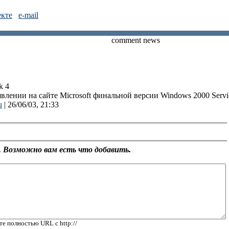
екте
e-mail
comment news
k 4
влении на сайте Microsoft финальной версии Windows 2000 Servic
u
| 26/06/03, 21:33
 Возможно вам есть что добавить.
те полностью URL с http://