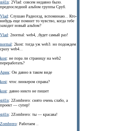
st41n
: 2Vlad: совсем недавно было.
предпоследний альбом группы Сруб.
Vlad
: Слушаю Радиохэд, вспоминаю... Кто-
нибудь еще помнит то чувство, когда тебе
заходит новый альбом?
Vlad
: 2normal: web4, ,будет самый раз!
normal
: 2kost: тогда уж web3. но подождем
сразу web4...
kost
: не пора ли страницу на web2
переработать?
Арик
: Он давно в таком виде
kost
: чтос линкером справа?
kost
: давно никто не пишет
st41n
: 2Zombrero: снято очень слабо, а
проект — супер!
st41n
: 2Zombrero: ты — красава!
Zombrero
: Работаем ..