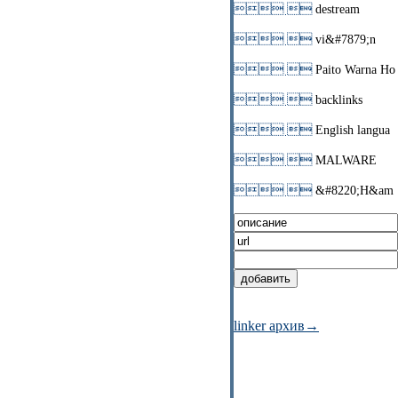
 
destream
 
vi&#7879;n
 
Paito Warna Ho
 
backlinks
 
English langua
 
MALWARE
 
&#8220;H&am
linker архив→