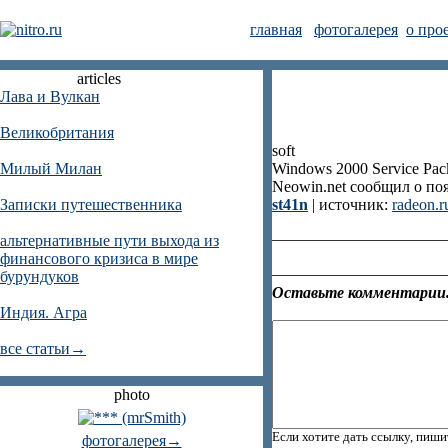
главная
фотогалерея
о про
articles
Лава и Вулкан
Великобритания
soft
Милый Милан
Windows 2000 Service Pac
Neowin.net сообщил о поя
Записки путешественника
st41n
| источник:
radeon.r
альтернативные пути выхода из
финансового кризиса в мире
бурундуков
Оставьте комментарии.
Индия. Агра
все статьи→
photo
Если хотите дать ссылку, пиши
фотогалерея→