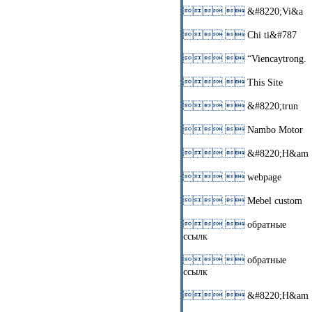
 
&#8220;Vi&a
 
Chi ti&#787
 
“Viencaytrong.
 
This Site
 
&#8220;trun
 
Nambo Motor
 
&#8220;H&am
 
webpage
 
Mebel custom
 
обратные
ссылк
 
обратные
ссылк
 
&#8220;H&am