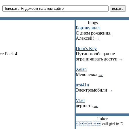
blogs
Бортжурнал
С днем рождения,
Алексей!
→
Door's Key
e Pack 4.
Путин пообещал не
ограничивать доступ
→
Xelan
Мелочевка
→
n:st41n
Электромобили
→
Vlad
дерзость
→
linker
 
call girl in D