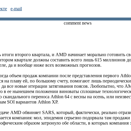
екте
e-mail
comment news
 итоги второго квартала, и AMD начинает морально готовить с
тором квартале должны составить всего лишь 615 миллионов дол
еле, да и вообще ниже всех возможных прогнозов.
когда объем продаж компании после представления первого Athlo
ься на плаву ей, по большому счету, помогают лишь периодичес
да все новые итерации затягивания поясов. Любопытно, что A
что в ее нынешнем положении виноваты сплошные технологически
о скандального переноса Athlon 64 с весны на осень, или неизве
ам SOI вариантов Athlon XP.
удаче AMD обвиняет SARS, который, фактически, реально отрази
лается компания: мол, эпидемия серьезно подорвала там продаж
рофическим образом затронуло обе области, в которых компания