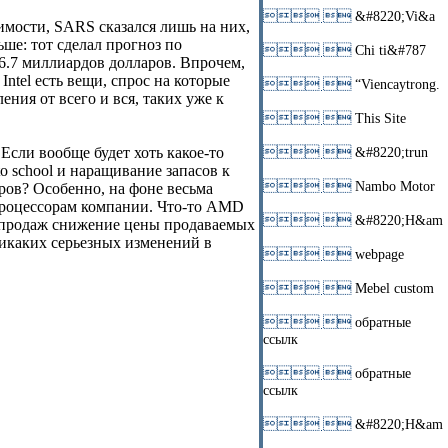
 
&#8220;Vi&a
мости, SARS сказался лишь на них,
ьше: тот сделал прогноз по
 
Chi ti&#787
 6.7 миллиардов долларов. Впрочем,
ntel есть вещи, спрос на которые
 
“Viencaytrong.
ния от всего и вся, таких уже к
 
This Site
сли вообще будет хоть какое-то
 
&#8220;trun
o school и наращивание запасов к
 
Nambo Motor
ров? Особенно, на фоне весьма
процессорам компании. Что-то AMD
 
&#8220;H&am
ах продаж снижение цены продаваемых
никаких серьезных изменений в
 
webpage
 
Mebel custom
 
обратные
ссылк
 
обратные
ссылк
 
&#8220;H&am