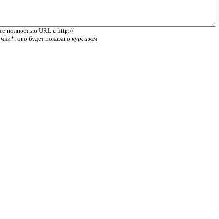
те полностью URL с http://
очки*, оно будет показано
курсивом