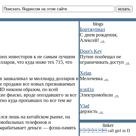
blogs
Бортжурнал
С днем рождения,
Алексей!
→
Door's Key
воих инвесторов к не самым лучшим
Путин пообещал не
ларов, что куда ниже тех 715, что
ограничивать доступ
→
Xelan
n зашкаливал за миллиард долларов в
Мелочевка
→
кие продажи все новых признаваемых
MD никоим образом, по всей
n:st41n
е фиаско, вроде опоздавшего за все
Электромобили
→
стно куда пропавших по все тем же
Vlad
дерзость
→
лся лишь на китайском рынке, на
и мобильных телефонов и
linker
 зарабатывает деньги — флэш-память
 
call girl in D