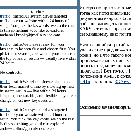
Интересно при этом отме
oneliner
тогда как потенциальные 
traffic
: trafficOur system drives targeted
результатам квартала бол
traffic to your website within 24 hours of
дабы не выглядеть слишко
setup. You pick the keywords, we do the rest.
SARS затронуть практичес
Is this something youd like to explore?
сегодняшнему дню почти 
nathaniel.brooks@jmailserv ice.com
traffic
: trafficWe make it easy for your
Начинающийся третий ква
business to be seen first and chosen first. You
увеличение продаж — это 
pick the keywords, and we put your banner at
осени, но а что такого 
the top of search results — usually live within
привлекательных новых 
24 hours.
попытается, конечно, вз
продуктов? Вот то-то… Н
No contracts,
положении AMD, к сожал
st41n
| источник:
3DNews
traffic
: trafficWe help businesses dominate
their local market online by showing up first
in search results — live within 24 hours.
Its quick, measurable, and flexible — you can
change or test new keywords an
Оставьте комментарии.
traffic
: trafficOur system drives targeted
traffic to your website within 24 hours of
setup. You pick the keywords, we do the rest.
Is this something youd like to explore?
andrew.collins@jmailservic e.com