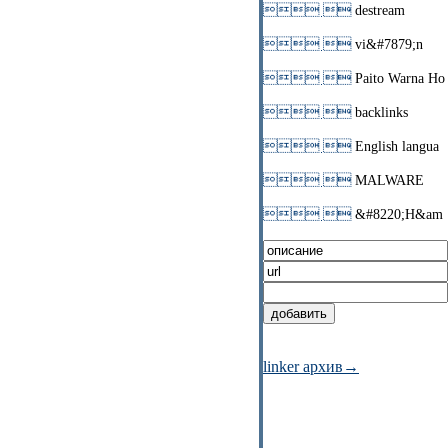
 
destream
 
vi&#7879;n
 
Paito Warna Ho
 
backlinks
 
English langua
 
MALWARE
 
&#8220;H&am
linker архив→