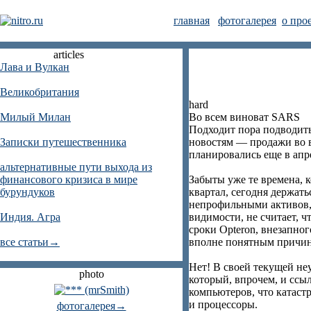
главная
фотогалерея
о про
articles
Лава и Вулкан
Великобритания
hard
Милый Милан
Во всем виноват SARS
Подходит пора подводить
Записки путешественника
новостям — продажи во в
планировались еще в апр
альтернативные пути выхода из
финансового кризиса в мире
Забыты уже те времена, 
бурундуков
квартал, сегодня держат
непрофильными активов, 
Индия. Агра
видимости, не считает, 
сроки Opteron, внезапног
все статьи→
вполне понятным причин
Нет! В своей текущей не
photo
который, впрочем, и ссы
компьютеров, что катаст
и процессоры.
фотогалерея→