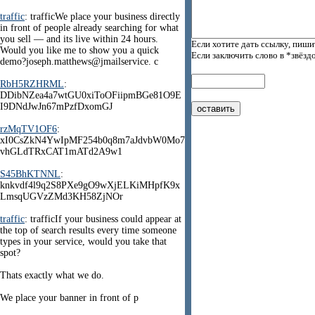
traffic
: trafficWe place your business directly
in front of people already searching for what
you sell — and its live within 24 hours.
Если хотите дать ссылку, пиши
Would you like me to show you a quick
Если заключить слово в *звёзд
demo?joseph.matthews@jmailservice. c
RbH5RZHRML
:
DDibNZea4a7wtGU0xiToOFiipmBGe81O9E
I9DNdJwJn67mPzfDxomGJ
rzMqTV1OF6
:
xI0CsZkN4YwIpMF254b0q8m7aJdvbW0Mo7
vhGLdTRxCAT1mATd2A9w1
S45BhKTNNL
:
knkvdf4l9q2S8PXe9gO9wXjELKiMHpfK9x
LmsqUGVzZMd3KH58ZjNOr
traffic
: trafficIf your business could appear at
the top of search results every time someone
types in your service, would you take that
spot?
Thats exactly what we do.
We place your banner in front of p