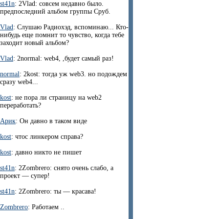
st41n
: 2Vlad: совсем недавно было.
предпоследний альбом группы Сруб.
Vlad
: Слушаю Радиохэд, вспоминаю... Кто-
нибудь еще помнит то чувство, когда тебе
заходит новый альбом?
Vlad
: 2normal: web4, ,будет самый раз!
normal
: 2kost: тогда уж web3. но подождем
сразу web4...
kost
: не пора ли страницу на web2
переработать?
Арик
: Он давно в таком виде
kost
: чтос линкером справа?
kost
: давно никто не пишет
st41n
: 2Zombrero: снято очень слабо, а
проект — супер!
st41n
: 2Zombrero: ты — красава!
Zombrero
: Работаем ..