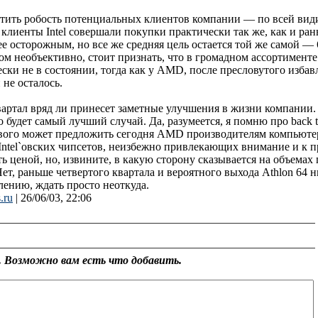
тить робость потенциальных клиентов компании — по всей види
клиенты Intel совершали покупки практически так же, как и ран
ее осторожным, но все же средняя цель остается той же самой —
м необъективно, стоит признать, что в громадном ассортименте I
ки не в состоянии, тогда как у AMD, после пресловутого избавле
не осталось.
ртал вряд ли принесет заметные улучшения в жизни компании. Е
будет самый лучший случай. Да, разумеется, я помню про back t
нового может предложить сегодня AMD производителям компьюте
Intel`овских чипсетов, неизбежно привлекающих внимание и к 
ять ценой, но, извините, в какую сторону сказывается на объем
ет, раньше четвертого квартала и вероятного выхода Athlon 64 
ению, ждать просто неоткуда.
.ru
| 26/06/03, 22:06
 Возможно вам есть что добавить.