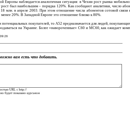
ой Европы наблюдается аналогичная ситуация: в Чехии рост рынка мобильной
т рост был наибольшим – порядка 120%. Как сообщают аналитики, число абон
е 18 млн. в апреле 2003. При этом отношение числа абонентов сотовой связи
 менее 20%. В Западной Европе это отношение близко к 80%.
и потенциальных покупателей, то A52 предназначается для людей, покупающи
продаваться на Украине. Более «навороченные» C60 и MC60, как ожидает комп
 09:26
можно вам есть что добавить.
остью URL с http://
оно будет показано
курсивом