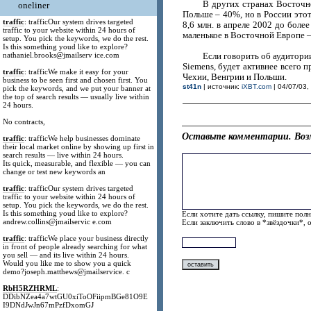
В других странах Восточн
oneliner
Польше – 40%, но в Росcии это
traffic
: trafficOur system drives targeted
8,6 млн. в апреле 2002 до боле
traffic to your website within 24 hours of
маленькое в Восточной Европе –
setup. You pick the keywords, we do the rest.
Is this something youd like to explore?
nathaniel.brooks@jmailserv ice.com
Если говорить об аудитори
Siemens, будет активнее всего 
traffic
: trafficWe make it easy for your
Чехии, Венгрии и Польши.
business to be seen first and chosen first. You
st41n
| источник:
iXBT.com
| 04/07/03,
pick the keywords, and we put your banner at
the top of search results — usually live within
24 hours.
No contracts,
Оставьте комментарии. Воз
traffic
: trafficWe help businesses dominate
their local market online by showing up first in
search results — live within 24 hours.
Its quick, measurable, and flexible — you can
change or test new keywords an
traffic
: trafficOur system drives targeted
traffic to your website within 24 hours of
setup. You pick the keywords, we do the rest.
Is this something youd like to explore?
Если хотите дать ссылку, пишите полн
andrew.collins@jmailservic e.com
Если заключить слово в *звёздочки*, 
traffic
: trafficWe place your business directly
in front of people already searching for what
you sell — and its live within 24 hours.
Would you like me to show you a quick
demo?joseph.matthews@jmailservice. c
RbH5RZHRML
:
DDibNZea4a7wtGU0xiToOFiipmBGe81O9E
I9DNdJwJn67mPzfDxomGJ