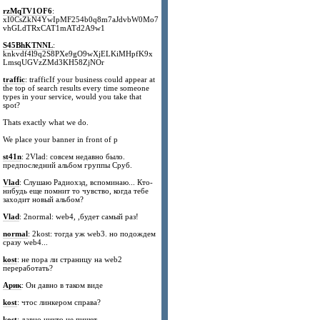
rzMqTV1OF6
:
xI0CsZkN4YwIpMF254b0q8m7aJdvbW0Mo7
vhGLdTRxCAT1mATd2A9w1
S45BhKTNNL
:
knkvdf4l9q2S8PXe9gO9wXjELKiMHpfK9x
LmsqUGVzZMd3KH58ZjNOr
traffic
: trafficIf your business could appear at
the top of search results every time someone
types in your service, would you take that
spot?
Thats exactly what we do.
We place your banner in front of p
st41n
: 2Vlad: совсем недавно было.
предпоследний альбом группы Сруб.
Vlad
: Слушаю Радиохэд, вспоминаю... Кто-
нибудь еще помнит то чувство, когда тебе
заходит новый альбом?
Vlad
: 2normal: web4, ,будет самый раз!
normal
: 2kost: тогда уж web3. но подождем
сразу web4...
kost
: не пора ли страницу на web2
переработать?
Арик
: Он давно в таком виде
kost
: чтос линкером справа?
kost
: давно никто не пишет