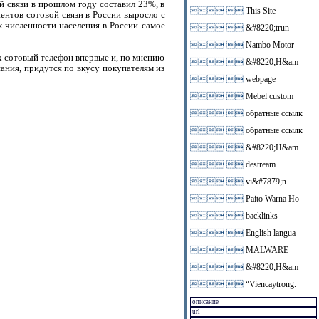
 связи в прошлом году составил 23%, в
 
This Site
ентов сотовой связи в Росcии выросло с
 к численности населения в России самое
 
&#8220;trun
 
Nambo Motor
х сотовый телефон впервые и, по мнению
 
&#8220;H&am
ания, придутся по вкусу покупателям из
 
webpage
 
Mebel custom
 
обратные ссылк
 
обратные ссылк
 
&#8220;H&am
 
destream
 
vi&#7879;n
 
Paito Warna Ho
 
backlinks
 
English langua
 
MALWARE
 
&#8220;H&am
 
“Viencaytrong.