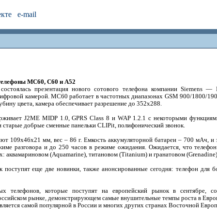
екте
e-mail
телефоны MC60, C60 и A52
состоялась презентация нового сотового телефона компании Siemens —
ифровой камерой. MC60 работает в частотных диапазонах GSM 900/1800/190
убину цвета, камера обеспечивает разрешение до 352х288.
рживает J2ME MIDP 1.0, GPRS Class 8 и WAP 1.2.1 с некоторыми функция
и старые добрые сменные панельки CLIPit, полифонический звонок.
ют 109х46х21 мм, вес – 86 г. Емкость аккумуляторной батареи – 700 мАч, и э
жиме разговора и до 250 часов в режиме ожидания. Ожидается, что телефон
: аквамариновом (Aquamarine), титановом (Titanium) и гранатовом (Grenadine)
к поступят еще две новинки, также анонсированные сегодня: телефон для 
вых телефонов, которые поступят на европейский рынок в сентябре, с
оссийском рынке, демонстрирующем самые внушительные темпы роста в Европе
является самой популярной в России и многих других странах Восточной Евро