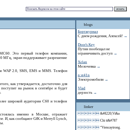
blogs
Бортжурнал
С днем рождения, Алексей!
→
Door's Key
Путин пообещал не
 MC60. Это первый телефон компании,
ограничивать доступ
→
0 МГц, экран поддерживает разрешение
Xelan
Мелочевка
→
ми WAP 2.0, SMS, EMS и MMS. Телефон
n:st41n
Электромобили
→
того, как утверждается, достаточно для
 поступит на рынок в сентябре и будет
Vlad
.
дерзость
→
более широкой аудитории C60 и телефон
linker
 
&#8220;Vi&a
остоялась именно в Москве, отражает
. И, как сообщают GfK и Merryll Lynch,
 
Chi ti&#787
пы.
 
“Viencaytrong.