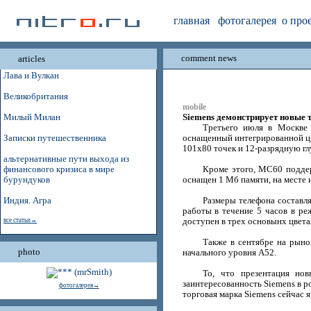
главная
фотогалерея
о про
comment news
articles
Лава и Вулкан
Великобритания
mobile
Siemens демонстрирует новые 
Милый Милан
Третьего июля в Москве 
Записки путешественника
оснащенный интегрированной ц
101х80 точек и 12-разрядную гл
альтернативные пути выхода из
финансового кризиса в мире
Кроме этого, MC60 подде
бурундуков
оснащен 1 Мб памяти, на месте 
Индия. Агра
Размеры телефона составля
работы в течение 5 часов в ре
все статьи→
доступен в трех основынх цветах
Также в сентябре на рыно
photo
начального уровня A52.
То, что презентация но
заинтересованность Siemens в р
фотогалерея→
торговая марка Siemens сейчас 