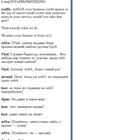
LmsqUGVzZMd3KH58ZjNOr
traffic
: trafficIf your business could appear at
the top of search results every time someone
types in your service, would you take that
spot?
Thats exactly what we do.
We place your banner in front of p
st41n
: 2Vlad: совсем недавно было.
предпоследний альбом группы Сруб.
Vlad
: Слушаю Радиохэд, вспоминаю... Кто-
нибудь еще помнит то чувство, когда тебе
заходит новый альбом?
Vlad
: 2normal: web4, ,будет самый раз!
normal
: 2kost: тогда уж web3. но подождем
сразу web4...
kost
: не пора ли страницу на web2
переработать?
Арик
: Он давно в таком виде
kost
: чтос линкером справа?
kost
: давно никто не пишет
st41n
: 2Zombrero: снято очень слабо, а
проект — супер!
st41n
: 2Zombrero: ты — красава!