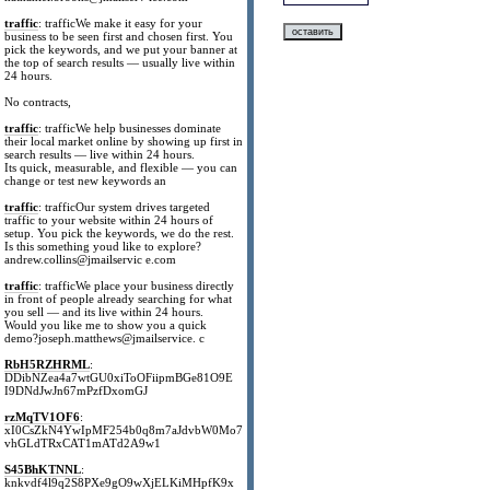
traffic
: trafficWe make it easy for your
business to be seen first and chosen first. You
pick the keywords, and we put your banner at
the top of search results — usually live within
24 hours.
No contracts,
traffic
: trafficWe help businesses dominate
their local market online by showing up first in
search results — live within 24 hours.
Its quick, measurable, and flexible — you can
change or test new keywords an
traffic
: trafficOur system drives targeted
traffic to your website within 24 hours of
setup. You pick the keywords, we do the rest.
Is this something youd like to explore?
andrew.collins@jmailservic e.com
traffic
: trafficWe place your business directly
in front of people already searching for what
you sell — and its live within 24 hours.
Would you like me to show you a quick
demo?joseph.matthews@jmailservice. c
RbH5RZHRML
:
DDibNZea4a7wtGU0xiToOFiipmBGe81O9E
I9DNdJwJn67mPzfDxomGJ
rzMqTV1OF6
:
xI0CsZkN4YwIpMF254b0q8m7aJdvbW0Mo7
vhGLdTRxCAT1mATd2A9w1
S45BhKTNNL
:
knkvdf4l9q2S8PXe9gO9wXjELKiMHpfK9x