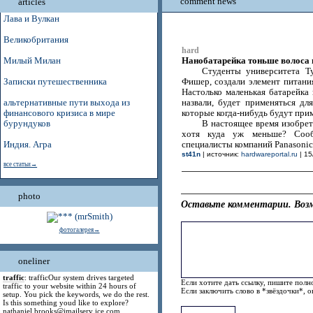
comment news
articles
Лава и Вулкан
Великобритания
hard
Нанобатарейка тоньше волоса в
Милый Милан
Студенты университета Т
Записки путешественника
Фишер, создали элемент питания
Настолько маленькая батарейка 
альтернативные пути выхода из
назвали, будет применяться д
финансового кризиса в мире
которые когда-нибудь будут прим
бурундуков
В настоящее время изобрет
хотя куда уж меньше? Сообщ
Индия. Агра
специалисты компаний Panasonic
st41n
| источник:
hardwareportal.ru
| 15
все статьи→
photo
Оставьте комментарии. Возм
фотогалерея→
oneliner
traffic
: trafficOur system drives targeted
Если хотите дать ссылку, пишите полно
traffic to your website within 24 hours of
Если заключить слово в *звёздочки*, 
setup. You pick the keywords, we do the rest.
Is this something youd like to explore?
nathaniel.brooks@jmailserv ice.com