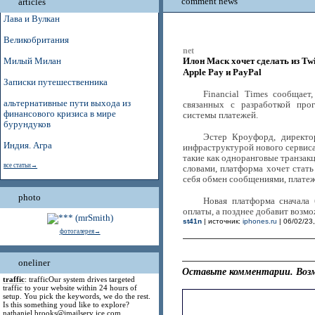
comment news
articles
Лава и Вулкан
Великобритания
net
Илон Маск хочет сделать из Tw
Милый Милан
Apple Pay и PayPal
Записки путешественника
Financial Times сообщает
альтернативные пути выхода из
связанных с разработкой про
финансового кризиса в мире
системы платежей.
бурундуков
Эстер Кроуфорд, директо
Индия. Агра
инфраструктурой нового сервиса
такие как одноранговые транзак
все статьи→
словами, платформа хочет стат
себя обмен сообщениями, плате
photo
Новая платформа сначала
оплаты, а позднее добавит возм
st41n
| источник:
iphones.ru
| 06/02/23,
фотогалерея→
oneliner
Оставьте комментарии. Возм
traffic
: trafficOur system drives targeted
traffic to your website within 24 hours of
setup. You pick the keywords, we do the rest.
Is this something youd like to explore?
nathaniel.brooks@jmailserv ice.com