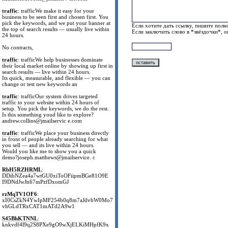
traffic
: trafficWe make it easy for your
business to be seen first and chosen first. You
pick the keywords, and we put your banner at
Если хотите дать ссылку, пишите полно
the top of search results — usually live within
Если заключить слово в *звёздочки*, 
24 hours.
No contracts,
traffic
: trafficWe help businesses dominate
their local market online by showing up first in
search results — live within 24 hours.
Its quick, measurable, and flexible — you can
change or test new keywords an
traffic
: trafficOur system drives targeted
traffic to your website within 24 hours of
setup. You pick the keywords, we do the rest.
Is this something youd like to explore?
andrew.collins@jmailservic e.com
traffic
: trafficWe place your business directly
in front of people already searching for what
you sell — and its live within 24 hours.
Would you like me to show you a quick
demo?joseph.matthews@jmailservice. c
RbH5RZHRML
:
DDibNZea4a7wtGU0xiToOFiipmBGe81O9E
I9DNdJwJn67mPzfDxomGJ
rzMqTV1OF6
:
xI0CsZkN4YwIpMF254b0q8m7aJdvbW0Mo7
vhGLdTRxCAT1mATd2A9w1
S45BhKTNNL
:
knkvdf4l9q2S8PXe9gO9wXjELKiMHpfK9x