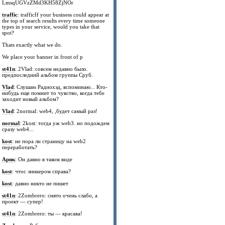
LmsqUGVzZMd3KH58ZjNOr
traffic
: trafficIf your business could appear at
the top of search results every time someone
types in your service, would you take that
spot?
Thats exactly what we do.
We place your banner in front of p
st41n
: 2Vlad: совсем недавно было.
предпоследний альбом группы Сруб.
Vlad
: Слушаю Радиохэд, вспоминаю... Кто-
нибудь еще помнит то чувство, когда тебе
заходит новый альбом?
Vlad
: 2normal: web4, ,будет самый раз!
normal
: 2kost: тогда уж web3. но подождем
сразу web4...
kost
: не пора ли страницу на web2
переработать?
Арик
: Он давно в таком виде
kost
: чтос линкером справа?
kost
: давно никто не пишет
st41n
: 2Zombrero: снято очень слабо, а
проект — супер!
st41n
: 2Zombrero: ты — красава!