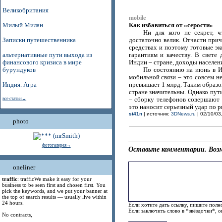
Великобритания
mobile
Как избавиться от «серости»
Милый Милан
Ни для кого не секрет, 
Записки путешественника
достаточно велик. Отчасти прич
средствах и поэтому готовые эк
альтернативные пути выхода из
гарантиям и качеству. В свете
финансового кризиса в мире
Индии – стране, доходы населени
бурундуков
По состоянию на июнь в И
мобильной связи – это совсем н
Индия. Агра
превышает 1 млрд. Таким образо
стране значительны. Однако пут
все статьи→
– сборку телефонов совершают 
это наносит серьезный удар по 
st41n
| источник:
3DNews.ru
| 02/10/03
photo
фотогалерея→
Оставьте комментарии. Возм
oneliner
traffic
: trafficWe make it easy for your
business to be seen first and chosen first. You
pick the keywords, and we put your banner at
the top of search results — usually live within
24 hours.
Если хотите дать ссылку, пишите полно
Если заключить слово в *звёздочки*, 
No contracts,