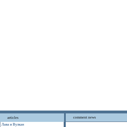
comment news
articles
Лава и Вулкан