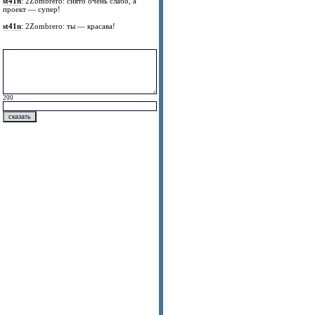
st41n
: 2Zombrero: снято очень слабо, а
проект — супер!
st41n
: 2Zombrero: ты — красава!
200