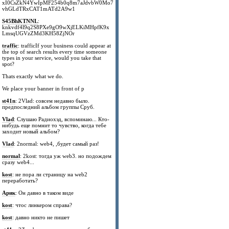
xI0CsZkN4YwIpMF254b0q8m7aJdvbW0Mo7
vhGLdTRxCAT1mATd2A9w1
S45BhKTNNL
:
knkvdf4l9q2S8PXe9gO9wXjELKiMHpfK9x
LmsqUGVzZMd3KH58ZjNOr
traffic
: trafficIf your business could appear at
the top of search results every time someone
types in your service, would you take that
spot?
Thats exactly what we do.
We place your banner in front of p
st41n
: 2Vlad: совсем недавно было.
предпоследний альбом группы Сруб.
Vlad
: Слушаю Радиохэд, вспоминаю... Кто-
нибудь еще помнит то чувство, когда тебе
заходит новый альбом?
Vlad
: 2normal: web4, ,будет самый раз!
normal
: 2kost: тогда уж web3. но подождем
сразу web4...
kost
: не пора ли страницу на web2
переработать?
Арик
: Он давно в таком виде
kost
: чтос линкером справа?
kost
: давно никто не пишет