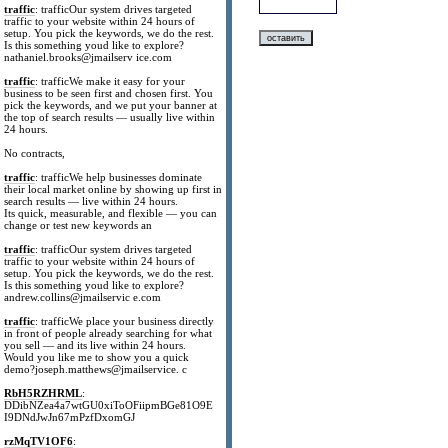
traffic
: trafficOur system drives targeted
traffic to your website within 24 hours of
setup. You pick the keywords, we do the rest.
Is this something youd like to explore?
nathaniel.brooks@jmailserv ice.com
traffic
: trafficWe make it easy for your
business to be seen first and chosen first. You
pick the keywords, and we put your banner at
the top of search results — usually live within
24 hours.
No contracts,
traffic
: trafficWe help businesses dominate
their local market online by showing up first in
search results — live within 24 hours.
Its quick, measurable, and flexible — you can
change or test new keywords an
traffic
: trafficOur system drives targeted
traffic to your website within 24 hours of
setup. You pick the keywords, we do the rest.
Is this something youd like to explore?
andrew.collins@jmailservic e.com
traffic
: trafficWe place your business directly
in front of people already searching for what
you sell — and its live within 24 hours.
Would you like me to show you a quick
demo?joseph.matthews@jmailservice. c
RbH5RZHRML
:
DDibNZea4a7wtGU0xiToOFiipmBGe81O9E
I9DNdJwJn67mPzfDxomGJ
rzMqTV1OF6
: