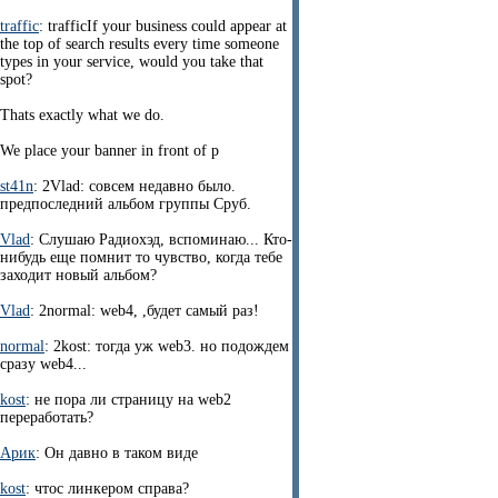
traffic
: trafficIf your business could appear at
the top of search results every time someone
types in your service, would you take that
spot?
Thats exactly what we do.
We place your banner in front of p
st41n
: 2Vlad: совсем недавно было.
предпоследний альбом группы Сруб.
Vlad
: Слушаю Радиохэд, вспоминаю... Кто-
нибудь еще помнит то чувство, когда тебе
заходит новый альбом?
Vlad
: 2normal: web4, ,будет самый раз!
normal
: 2kost: тогда уж web3. но подождем
сразу web4...
kost
: не пора ли страницу на web2
переработать?
Арик
: Он давно в таком виде
kost
: чтос линкером справа?