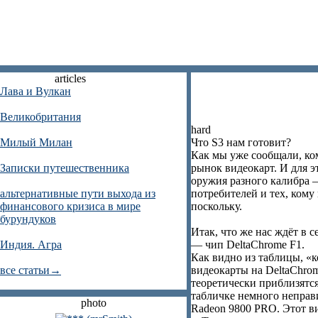
articles
Лава и Вулкан
Великобритания
hard
Милый Милан
Что S3 нам готовит?
Как мы уже сообщали, ко
Записки путешественника
рынок видеокарт. И для э
оружия разного калибра 
альтернативные пути выхода из
потребителей и тех, кому
финансового кризиса в мире
поскольку.
бурундуков
Итак, что же нас ждёт в 
Индия. Агра
— чип DeltaChrome F1.
Как видно из таблицы, «к
все статьи→
видеокарты на DeltaChrom
теоретически приблизятся
табличке немного неправ
photo
Radeon 9800 PRO. Этот в