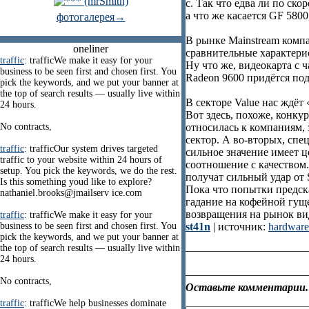
с. Так что едва ли по ско
а что же касается GF 5800
фотогалерея→
В рынке Mainstream компа
oneliner
сравнительные характери
traffic
: trafficWe make it easy for your
Ну что же, видеокарта с 
business to be seen first and chosen first. You
Radeon 9600 придётся под
pick the keywords, and we put your banner at
the top of search results — usually live within
В секторе Value нас ждёт
24 hours.
Вот здесь, похоже, конкур
No contracts,
относилась к компаниям
сектор. А во-вторых, спец
traffic
: trafficOur system drives targeted
сильное значение имеет це
traffic to your website within 24 hours of
соотношение с качеством.
setup. You pick the keywords, we do the rest.
получат сильный удар от 
Is this something youd like to explore?
Пока что попытки предска
nathaniel.brooks@jmailserv ice.com
гадание на кофейной гущ
возвращения на рынок ви
traffic
: trafficWe make it easy for your
business to be seen first and chosen first. You
st41n
| источник:
hardware
pick the keywords, and we put your banner at
the top of search results — usually live within
24 hours.
No contracts,
Оставьте комментарии.
traffic
: trafficWe help businesses dominate