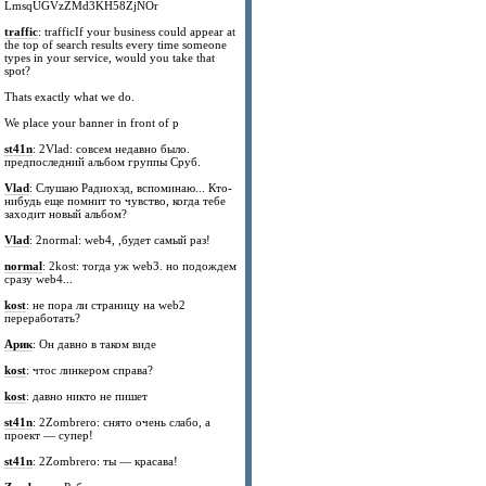
LmsqUGVzZMd3KH58ZjNOr
traffic
: trafficIf your business could appear at
the top of search results every time someone
types in your service, would you take that
spot?
Thats exactly what we do.
We place your banner in front of p
st41n
: 2Vlad: совсем недавно было.
предпоследний альбом группы Сруб.
Vlad
: Слушаю Радиохэд, вспоминаю... Кто-
нибудь еще помнит то чувство, когда тебе
заходит новый альбом?
Vlad
: 2normal: web4, ,будет самый раз!
normal
: 2kost: тогда уж web3. но подождем
сразу web4...
kost
: не пора ли страницу на web2
переработать?
Арик
: Он давно в таком виде
kost
: чтос линкером справа?
kost
: давно никто не пишет
st41n
: 2Zombrero: снято очень слабо, а
проект — супер!
st41n
: 2Zombrero: ты — красава!