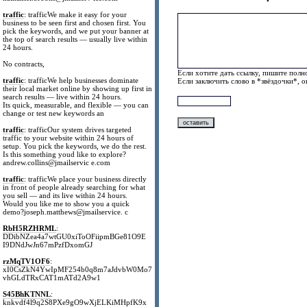
traffic
: trafficWe make it easy for your
business to be seen first and chosen first. You
pick the keywords, and we put your banner at
the top of search results — usually live within
24 hours.
No contracts,
Если хотите дать ссылку, пишите полно
traffic
: trafficWe help businesses dominate
Если заключить слово в *звёздочки*, 
their local market online by showing up first in
search results — live within 24 hours.
Its quick, measurable, and flexible — you can
change or test new keywords an
traffic
: trafficOur system drives targeted
traffic to your website within 24 hours of
setup. You pick the keywords, we do the rest.
Is this something youd like to explore?
andrew.collins@jmailservic e.com
traffic
: trafficWe place your business directly
in front of people already searching for what
you sell — and its live within 24 hours.
Would you like me to show you a quick
demo?joseph.matthews@jmailservice. c
RbH5RZHRML
:
DDibNZea4a7wtGU0xiToOFiipmBGe81O9E
I9DNdJwJn67mPzfDxomGJ
rzMqTV1OF6
:
xI0CsZkN4YwIpMF254b0q8m7aJdvbW0Mo7
vhGLdTRxCAT1mATd2A9w1
S45BhKTNNL
:
knkvdf4l9q2S8PXe9gO9wXjELKiMHpfK9x