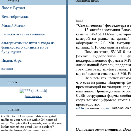
comment news
articles
Лава и Вулкан
Великобритания
hard
"Самая тонкая" фотокамера в м
Милый Милан
15 октября компания Pana
Записки путешественника
камеры SV-AS10 D-Snap, которая
камерой на рынке на данный 
альтернативные пути выхода из
оборудовано 2,0 Мп матрицей
финансового кризиса в мире
вспышкой, 10 секундным таймеро
бурундуков
Помимо этого, SV-AS10 в
(захват видеороликов в ф
Индия. Агра
поддерживающего форматы MP3
литий-ионной батареи, поддерж
все статьи→
трех цветовых конфигурациях 
картой памяти емкостью 8 Мб. Р
Не знаем как насчёт «само
photo
что есть на рынке. Например фо
превышающий по толщине креди
визитнице. Производитель этог
CeBit сотрудники фирмы сообщи
фотогалерея→
сверх-тонкие цифровые камеры 
производство.
st41n
| источник:
thg.ru
| 16/10/03, 09:
oneliner
traffic
: trafficOur system drives targeted
traffic to your website within 24 hours of
setup. You pick the keywords, we do the rest.
Is this something youd like to explore?
Оставьте комментарии. Возм
nathaniel.brooks@jmailserv ice.com