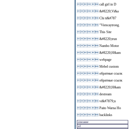
 
call girl in D
 
&#8220;Vi&a
 
Chi ti&#787
 
“Viencaytrong.
 
This Site
 
&#8220;trun
 
Nambo Motor
 
&#8220;H&am
 
webpage
 
Mebel custom
 
обратные ссылк
 
обратные ссылк
 
&#8220;H&am
 
destream
 
vi&#7879;n
 
Paito Warna Ho
 
backlinks