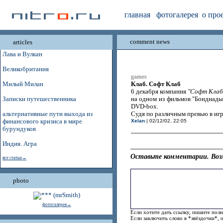
главная
фотогалерея
о про
comment news
articles
Лава и Вулкан
Великобритания
games
Клаб. Софт Клаб
Милый Милан
6 декабря компания
"Софт Клаб
Записки путешественника
на одном из фильмов "Бондиады"
DVD-box.
альтернативные пути выхода из
Судя по различным превью в игр
финансового кризиса в мире
Xelan
| 02/12/02, 22:05
бурундуков
Индия. Агра
Оставьте комментарии. Воз
все статьи→
photo
фотогалерея→
Если хотите дать ссылку, пишите полн
Если заключить слово в *звёздочки*, 