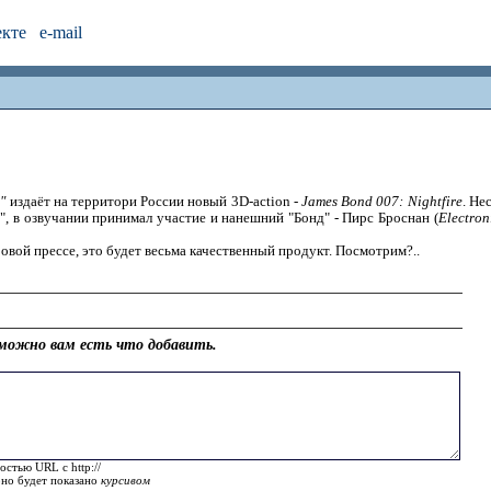
екте
e-mail
"
издаёт на территори России новый 3D-action -
James Bond 007: Nightfire
. Не
, в озвучании принимал участие и нанешний "Бонд" - Пирс Броснан (
Electron
овой прессе, это будет весьма качественный продукт. Посмотрим?..
можно вам есть что добавить.
остью URL с http://
оно будет показано
курсивом