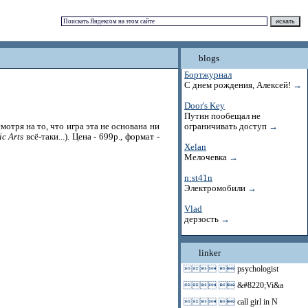
blogs
Бортжурнал
С днем рождения, Алексей!
→
Door's Key
Путин пообещал не
смотря на то, что игра эта не основана ни
ограничивать доступ
→
ic Arts
всё-таки...). Цена - 699р., формат -
Xelan
Мелочевка
→
n:st41n
Электромобили
→
Vlad
дерзость
→
linker
 
psychologist
 
&#8220;Vi&a
 
call girl in N