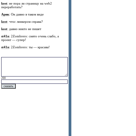
kost
: не пора ли страницу на web2
переработать?
Арик
: Он давно в таком виде
kost
: чтос линкером справа?
kost
: давно никто не пишет
st41n
: 2Zombrero: снято очень слабо, а
проект — супер!
st41n
: 2Zombrero: ты — красава!
200