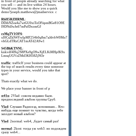
in front of people already searching for what
you sell — and its live within 24 hours.
Would you like me to show you a quick
demo?joseph.matthews@jmailservice. c
RbH5RZHRML
:
DDibNZea4a7wtGU0xiToOFiipmBGe81O9E
I9DNdJwJn67mPzfDxomGJ
rzMqTV1OF6
:
xI0CsZkN4YwIpMF254b0q8m7aJdvbW0Mo7
vhGLdTRxCAT1mATd2A9w1
S45BhKTNNL
:
knkvdf4l9q2S8PXe9gO9wXjELKiMHpfK9x
LmsqUGVzZMd3KH58ZjNOr
traffic
: trafficIf your business could appear at
the top of search results every time someone
types in your service, would you take that
spot?
Thats exactly what we do.
We place your banner in front of p
st41n
: 2Vlad: совсем недавно было.
предпоследний альбом группы Сруб.
Vlad
: Слушаю Радиохэд, вспоминаю... Кто-
нибудь еще помнит то чувство, когда тебе
заходит новый альбом?
Vlad
: 2normal: web4, ,будет самый раз!
normal
: 2kost: тогда уж web3. но подождем
сразу web4...