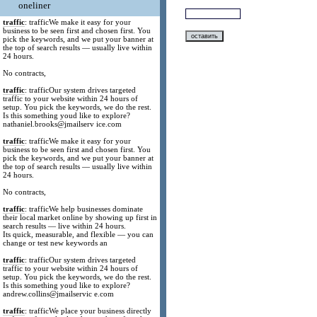
oneliner
traffic
: trafficWe make it easy for your
business to be seen first and chosen first. You
pick the keywords, and we put your banner at
the top of search results — usually live within
24 hours.
No contracts,
traffic
: trafficOur system drives targeted
traffic to your website within 24 hours of
setup. You pick the keywords, we do the rest.
Is this something youd like to explore?
nathaniel.brooks@jmailserv ice.com
traffic
: trafficWe make it easy for your
business to be seen first and chosen first. You
pick the keywords, and we put your banner at
the top of search results — usually live within
24 hours.
No contracts,
traffic
: trafficWe help businesses dominate
their local market online by showing up first in
search results — live within 24 hours.
Its quick, measurable, and flexible — you can
change or test new keywords an
traffic
: trafficOur system drives targeted
traffic to your website within 24 hours of
setup. You pick the keywords, we do the rest.
Is this something youd like to explore?
andrew.collins@jmailservic e.com
traffic
: trafficWe place your business directly