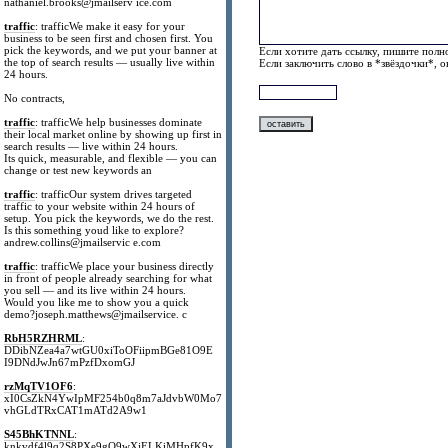
nathaniel.brooks@jmailserv ice.com
traffic
: trafficWe make it easy for your
business to be seen first and chosen first. You
pick the keywords, and we put your banner at
Если хотите дать ссылку, пишите полно
the top of search results — usually live within
Если заключить слово в *звёздочки*, 
24 hours.
No contracts,
traffic
: trafficWe help businesses dominate
their local market online by showing up first in
search results — live within 24 hours.
Its quick, measurable, and flexible — you can
change or test new keywords an
traffic
: trafficOur system drives targeted
traffic to your website within 24 hours of
setup. You pick the keywords, we do the rest.
Is this something youd like to explore?
andrew.collins@jmailservic e.com
traffic
: trafficWe place your business directly
in front of people already searching for what
you sell — and its live within 24 hours.
Would you like me to show you a quick
demo?joseph.matthews@jmailservice. c
RbH5RZHRML
:
DDibNZea4a7wtGU0xiToOFiipmBGe81O9E
I9DNdJwJn67mPzfDxomGJ
rzMqTV1OF6
:
xI0CsZkN4YwIpMF254b0q8m7aJdvbW0Mo7
vhGLdTRxCAT1mATd2A9w1
S45BhKTNNL
:
knkvdf4l9q2S8PXe9gO9wXjELKiMHpfK9x