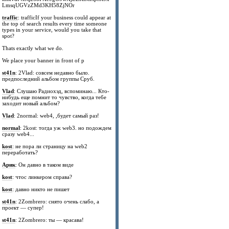
LmsqUGVzZMd3KH58ZjNOr
traffic
: trafficIf your business could appear at
the top of search results every time someone
types in your service, would you take that
spot?
Thats exactly what we do.
We place your banner in front of p
st41n
: 2Vlad: совсем недавно было.
предпоследний альбом группы Сруб.
Vlad
: Слушаю Радиохэд, вспоминаю... Кто-
нибудь еще помнит то чувство, когда тебе
заходит новый альбом?
Vlad
: 2normal: web4, ,будет самый раз!
normal
: 2kost: тогда уж web3. но подождем
сразу web4...
kost
: не пора ли страницу на web2
переработать?
Арик
: Он давно в таком виде
kost
: чтос линкером справа?
kost
: давно никто не пишет
st41n
: 2Zombrero: снято очень слабо, а
проект — супер!
st41n
: 2Zombrero: ты — красава!