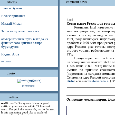
comment news
articles
Лава и Вулкан
Великобритания
hard
Сотни тысяч Prescott-ов готовы
Милый Милан
Компания Intel намеренно 
Записки путешественника
мкм техпроцессом, по которому
именно к такому выводу можно 
альтернативные пути выхода из
Intel, поделившемуся информац
финансового кризиса в мире
проблем с 0.09 мкм процессом у
бурундуков
ядре Prescott уже готовы пос
второго уровня, работающие на 
Индия. Агра
ГГц.
Процессоры Pentium 4 по с
все статьи→
на сегодняшний момент Intel в с
1 Мб кэша и 800 МГц шины тол
именно по причине сложност
photo
(пороговая на сегодня) компания
Celeron на ядре Prescott начнутс
st41n
| источник:
hardwareportal.ru
| 22
фотогалерея→
oneliner
Оставьте комментарии. Возм
traffic
: trafficOur system drives targeted
traffic to your website within 24 hours of
setup. You pick the keywords, we do the rest.
Is this something youd like to explore?