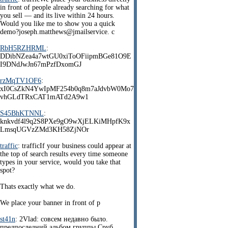
in front of people already searching for what
you sell — and its live within 24 hours.
Would you like me to show you a quick
demo?joseph.matthews@jmailservice. c
RbH5RZHRML
:
DDibNZea4a7wtGU0xiToOFiipmBGe81O9E
I9DNdJwJn67mPzfDxomGJ
rzMqTV1OF6
:
xI0CsZkN4YwIpMF254b0q8m7aJdvbW0Mo7
vhGLdTRxCAT1mATd2A9w1
S45BhKTNNL
:
knkvdf4l9q2S8PXe9gO9wXjELKiMHpfK9x
LmsqUGVzZMd3KH58ZjNOr
traffic
: trafficIf your business could appear at
the top of search results every time someone
types in your service, would you take that
spot?
Thats exactly what we do.
We place your banner in front of p
st41n
: 2Vlad: совсем недавно было.
предпоследний альбом группы Сруб.