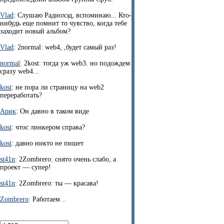
Vlad
: Слушаю Радиохэд, вспоминаю... Кто-
нибудь еще помнит то чувство, когда тебе
заходит новый альбом?
Vlad
: 2normal: web4, ,будет самый раз!
normal
: 2kost: тогда уж web3. но подождем
сразу web4...
kost
: не пора ли страницу на web2
переработать?
Арик
: Он давно в таком виде
kost
: чтос линкером справа?
kost
: давно никто не пишет
st41n
: 2Zombrero: снято очень слабо, а
проект — супер!
st41n
: 2Zombrero: ты — красава!
Zombrero
: Работаем ..