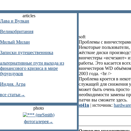
articles
Лава и Вулкан
Великобритания
soft
Милый Милан
Проблемы с винчестерам
Некоторые пользователи,
Записки путешественника
жёсткие диски производств
винчестеры «исчезают» и
альтернативные пути выхода из
работы. Это касается все
финансового кризиса в мире
винчестеров WD объёмом 
бурундуков
2003 года. <br />
Проблема кроется в неко
Индия. Агра
служащей для снижения у
может быть очень просто
все статьи→
необходимости замены пр
патчи вы сможете здесь.
st41n
| источник:
hardware
photo
фотогалерея→
Оставьте комментарии.