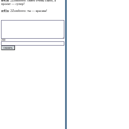
st41n
: 2Zombrero: снято очень слабо, а
проект — супер!
st41n
: 2Zombrero: ты — красава!
200