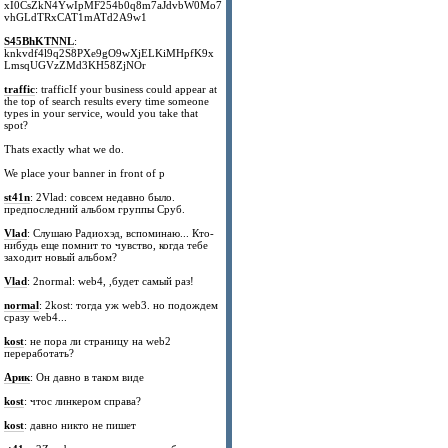
xI0CsZkN4YwIpMF254b0q8m7aJdvbW0Mo7
vhGLdTRxCAT1mATd2A9w1
S45BhKTNNL
:
knkvdf4l9q2S8PXe9gO9wXjELKiMHpfK9x
LmsqUGVzZMd3KH58ZjNOr
traffic
: trafficIf your business could appear at
the top of search results every time someone
types in your service, would you take that
spot?
Thats exactly what we do.
We place your banner in front of p
st41n
: 2Vlad: совсем недавно было.
предпоследний альбом группы Сруб.
Vlad
: Слушаю Радиохэд, вспоминаю... Кто-
нибудь еще помнит то чувство, когда тебе
заходит новый альбом?
Vlad
: 2normal: web4, ,будет самый раз!
normal
: 2kost: тогда уж web3. но подождем
сразу web4...
kost
: не пора ли страницу на web2
переработать?
Арик
: Он давно в таком виде
kost
: чтос линкером справа?
kost
: давно никто не пишет