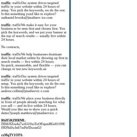
traffic
: trafficOur system drives targeted
traffic to your website within 24 hours of
setup. You pick the keywords, we do the rest.
Is this something youd like to explore?
nathaniel.brooks@jmailserv ice.com
traffic
: trafficWe make it easy for your
business to be seen first and chosen first. You
pick the keywords, and we put your banner at
the top of search results — usually live within
24 hours.
No contracts,
traffic
: trafficWe help businesses dominate
their local market online by showing up first in
search results — live within 24 hours.
Its quick, measurable, and flexible — you can
change or test new keywords an
traffic
: trafficOur system drives targeted
traffic to your website within 24 hours of
setup. You pick the keywords, we do the rest.
Is this something youd like to explore?
andrew.collins@jmailservic e.com
traffic
: trafficWe place your business directly
in front of people already searching for what
you sell — and its live within 24 hours.
Would you like me to show you a quick
demo?joseph.matthews@jmailservice. c
RbH5RZHRML
:
DDibNZea4a7wtGU0xiToOFiipmBGe81O9E
I9DNdJwJn67mPzfDxomGJ
rzMqTV1OF6
: