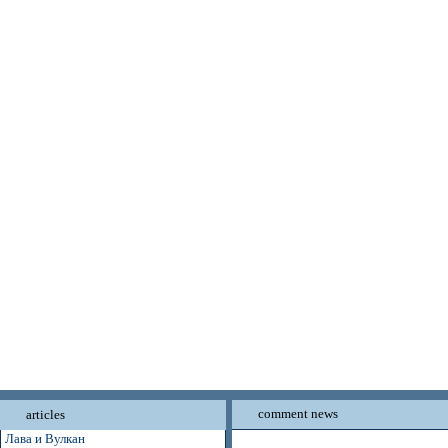
comment news
articles
Лава и Вулкан