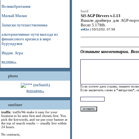
Великобритания
hard
SiS AGP Dirvers v.1.13
Милый Милан
Вышли драйвера для AGP-порто
Записки путешественника
Весят 5.17Mb.
st41n
| 03/12/02, 07:58
альтернативные пути выхода из
финансового кризиса в мире
бурундуков
Оставьте комментарии. Возм
Индия. Агра
все статьи→
photo
Если хотите дать ссылку, пишите полно
Если заключить слово в *звёздочки*, 
фотогалерея→
oneliner
traffic
: trafficWe make it easy for your
business to be seen first and chosen first. You
pick the keywords, and we put your banner at
the top of search results — usually live within
24 hours.
No contracts,