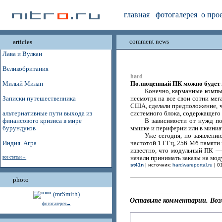
главная
фотогалерея
о про
comment news
articles
Лава и Вулкан
Великобритания
hard
Полноценный ПК можно будет 
Милый Милан
Конечно, карманные компь
Записки путешественника
несмотря на все свои сотни мег
США, сделали предположение, 
альтернативные пути выхода из
системного блока, содержащего 
финансового кризиса в мире
В зависимости от нужд по
бурундуков
мышке и периферии или в миниа
Уже сегодня, по заявлени
Индия. Агра
частотой 1 ГГц, 256 Мб памяти 
известно, что модульный ПК — 
все статьи→
начали принимать заказы на мод
st41n
| источник:
hardwareportal.ru
| 0
photo
Оставьте комментарии. Воз
фотогалерея→