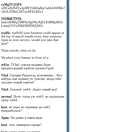
rzMqTV1OF6
:
xI0CsZkN4YwIpMF254b0q8m7aJdvbW0Mo7
vhGLdTRxCAT1mATd2A9w1
S45BhKTNNL
:
knkvdf4l9q2S8PXe9gO9wXjELKiMHpfK9x
LmsqUGVzZMd3KH58ZjNOr
traffic
: trafficIf your business could appear at
the top of search results every time someone
types in your service, would you take that
spot?
Thats exactly what we do.
We place your banner in front of p
st41n
: 2Vlad: совсем недавно было.
предпоследний альбом группы Сруб.
Vlad
: Слушаю Радиохэд, вспоминаю... Кто-
нибудь еще помнит то чувство, когда тебе
заходит новый альбом?
Vlad
: 2normal: web4, ,будет самый раз!
normal
: 2kost: тогда уж web3. но подождем
сразу web4...
kost
: не пора ли страницу на web2
переработать?
Арик
: Он давно в таком виде
kost
: чтос линкером справа?
kost
: давно никто не пишет