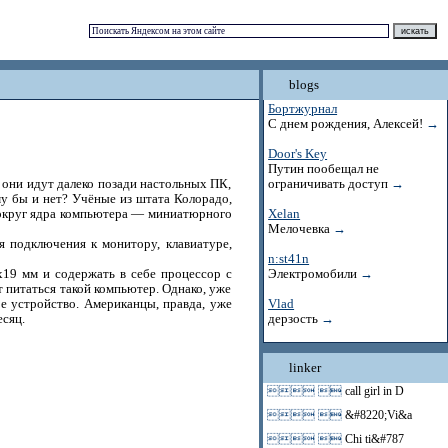
blogs
Бортжурнал
С днем рождения, Алексей!
→
Door's Key
Путин пообещал не
они идут далеко позади настольных ПК,
ограничивать доступ
→
му бы и нет? Учёные из штата Колорадо,
округ ядра компьютера — миниатюрного
Xelan
Мелочевка
→
я подключения к монитору, клавиатуре,
n:st41n
x19 мм и содержать в себе процессор с
Электромобили
→
т питаться такой компьютер. Однако, уже
е устройство. Американцы, правда, уже
Vlad
сяц.
дерзость
→
linker
 
call girl in D
 
&#8220;Vi&a
 
Chi ti&#787