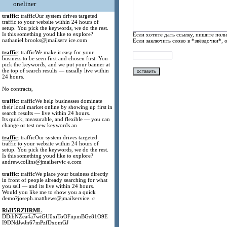
oneliner
traffic
: trafficOur system drives targeted
traffic to your website within 24 hours of
setup. You pick the keywords, we do the rest.
Is this something youd like to explore?
Если хотите дать ссылку, пишите полн
nathaniel.brooks@jmailserv ice.com
Если заключить слово в *звёздочки*, 
traffic
: trafficWe make it easy for your
business to be seen first and chosen first. You
pick the keywords, and we put your banner at
the top of search results — usually live within
24 hours.
No contracts,
traffic
: trafficWe help businesses dominate
their local market online by showing up first in
search results — live within 24 hours.
Its quick, measurable, and flexible — you can
change or test new keywords an
traffic
: trafficOur system drives targeted
traffic to your website within 24 hours of
setup. You pick the keywords, we do the rest.
Is this something youd like to explore?
andrew.collins@jmailservic e.com
traffic
: trafficWe place your business directly
in front of people already searching for what
you sell — and its live within 24 hours.
Would you like me to show you a quick
demo?joseph.matthews@jmailservice. c
RbH5RZHRML
:
DDibNZea4a7wtGU0xiToOFiipmBGe81O9E
I9DNdJwJn67mPzfDxomGJ