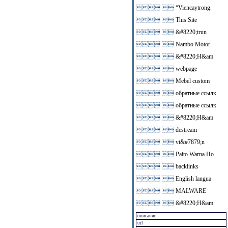
 
“Viencaytrong.
 
This Site
 
&#8220;trun
 
Nambo Motor
 
&#8220;H&am
 
webpage
 
Mebel custom
 
обратные ссылк
 
обратные ссылк
 
&#8220;H&am
 
destream
 
vi&#7879;n
 
Paito Warna Ho
 
backlinks
 
English langua
 
MALWARE
 
&#8220;H&am