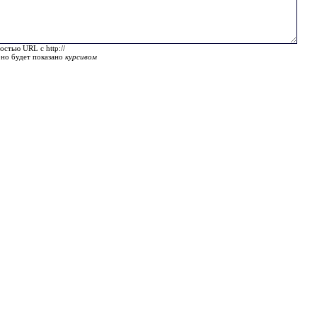
остью URL с http://
оно будет показано
курсивом