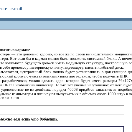
екте
e-mail
носить в кармане
ютеры — это довольно удобно, но всё же по своей вычислительной мощности 
агерц. Вот если бы в карман можно было положить системный блок... А поче
что компьютер будущего должен иметь модульную структуру, построенную в
в себе процессор, материнскую плату, видеокарту, память и жёсткий диск.
льзователя, центральный блок можно будет устанавливать в док-станцию дл
тюрный корпус с чувствительным к нажатию экраном, чтобы получить КПК.
ю разработчиков, можно сделать ядро, которое будет иметь размеры 76x127
и 10-15 Гигабайтный винчестер. Только вот учёные не уточняют, от чего буде
удовольствие не из дешёвых: порядка 4000$ придётся заплатить за подобно
ульные компьютеры и планируют выпускать их в объёмах около 1000 штук в ме
1/11/03, 10:18
можно вам есть что добавить.