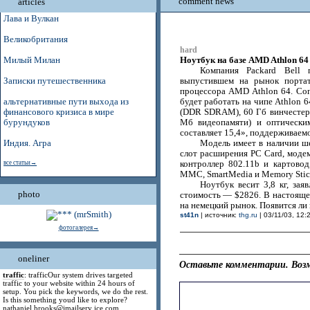
comment news
articles
Лава и Вулкан
Великобритания
hard
Ноутбук на базе AMD Athlon 64 
Милый Милан
Компания Packard Bell 
Записки путешественника
выпустившем на рынок порта
процессора AMD Athlon 64. Сог
альтернативные пути выхода из
будет работать на чипе Athlon 
финансового кризиса в мире
(DDR SDRAM), 60 Гб винчестеро
бурундуков
Мб видеопамяти) и оптически
составляет 15,4», поддерживаем
Индия. Агра
Модель имеет в наличии ш
слот расширения PC Card, модем
все статьи→
контроллер 802.11b и картово
MMC, SmartMedia и Memory Stic
Ноутбук весит 3,8 кг, зая
photo
стоимость — $2826. В настоящее
на немецкий рынок. Появится ли 
st41n
| источник:
thg.ru
| 03/11/03, 12:
фотогалерея→
oneliner
Оставьте комментарии. Возм
traffic
: trafficOur system drives targeted
traffic to your website within 24 hours of
setup. You pick the keywords, we do the rest.
Is this something youd like to explore?
nathaniel.brooks@jmailserv ice.com