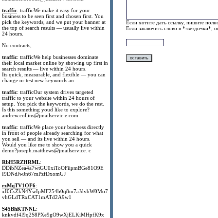
traffic
: trafficWe make it easy for your
business to be seen first and chosen first. You
pick the keywords, and we put your banner at
Если хотите дать ссылку, пишите полно
the top of search results — usually live within
Если заключить слово в *звёздочки*, 
24 hours.
No contracts,
traffic
: trafficWe help businesses dominate
their local market online by showing up first in
search results — live within 24 hours.
Its quick, measurable, and flexible — you can
change or test new keywords an
traffic
: trafficOur system drives targeted
traffic to your website within 24 hours of
setup. You pick the keywords, we do the rest.
Is this something youd like to explore?
andrew.collins@jmailservic e.com
traffic
: trafficWe place your business directly
in front of people already searching for what
you sell — and its live within 24 hours.
Would you like me to show you a quick
demo?joseph.matthews@jmailservice. c
RbH5RZHRML
:
DDibNZea4a7wtGU0xiToOFiipmBGe81O9E
I9DNdJwJn67mPzfDxomGJ
rzMqTV1OF6
:
xI0CsZkN4YwIpMF254b0q8m7aJdvbW0Mo7
vhGLdTRxCAT1mATd2A9w1
S45BhKTNNL
:
knkvdf4l9q2S8PXe9gO9wXjELKiMHpfK9x