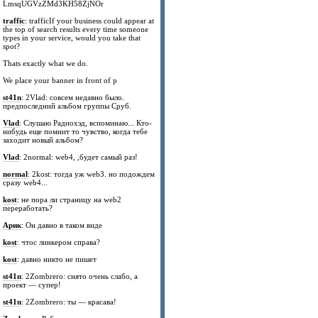
LmsqUGVzZMd3KH58ZjNOr
traffic
: trafficIf your business could appear at
the top of search results every time someone
types in your service, would you take that
spot?
Thats exactly what we do.
We place your banner in front of p
st41n
: 2Vlad: совсем недавно было.
предпоследний альбом группы Сруб.
Vlad
: Слушаю Радиохэд, вспоминаю... Кто-
нибудь еще помнит то чувство, когда тебе
заходит новый альбом?
Vlad
: 2normal: web4, ,будет самый раз!
normal
: 2kost: тогда уж web3. но подождем
сразу web4...
kost
: не пора ли страницу на web2
переработать?
Арик
: Он давно в таком виде
kost
: чтос линкером справа?
kost
: давно никто не пишет
st41n
: 2Zombrero: снято очень слабо, а
проект — супер!
st41n
: 2Zombrero: ты — красава!