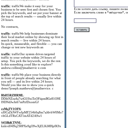
traffic
: trafficWe make it easy for your
Если хотите дать ссылку, пишите полно
business to be seen first and chosen first. You
Если заключить слово в *звёздочки*, 
pick the keywords, and we put your banner at
the top of search results — usually live within
24 hours.
No contracts,
traffic
: trafficWe help businesses dominate
their local market online by showing up first in
search results — live within 24 hours.
Its quick, measurable, and flexible — you can
change or test new keywords an
traffic
: trafficOur system drives targeted
traffic to your website within 24 hours of
setup. You pick the keywords, we do the rest.
Is this something youd like to explore?
andrew.collins@jmailservic e.com
traffic
: trafficWe place your business directly
in front of people already searching for what
you sell — and its live within 24 hours.
Would you like me to show you a quick
demo?joseph.matthews@jmailservice. c
RbH5RZHRML
:
DDibNZea4a7wtGU0xiToOFiipmBGe81O9E
I9DNdJwJn67mPzfDxomGJ
rzMqTV1OF6
:
xI0CsZkN4YwIpMF254b0q8m7aJdvbW0Mo7
vhGLdTRxCAT1mATd2A9w1
S45BhKTNNL
:
knkvdf4l9q2S8PXe9gO9wXjELKiMHpfK9x