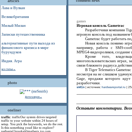
comment news
articles
Лава и Вулкан
Великобритания
games
Игровая консоль Gametrac
Милый Милан
Разработчики компании Tige
Записки путешественника
игровую консоль под названием 
Gametrac будет работать п
альтернативные пути выхода из
Новая консоль помимо игр
финансового кризиса в мире
например, работа с SMS-соо
бурундуков
MPEG4-видеороликов, создание 
Кроме того, владель
Индия. Агра
многопользовательских играх, з
связи ближнего радиуса действия
все статьи→
В Tiger Telematics Gametra
несмотря на не слишком удачную
Gage, продажи которого идут
photo
разработчики.
st41n
| источник:
hardwareportal.ru
| 25
фотогалерея→
Оставьте комментарии. Возм
oneliner
traffic
: trafficOur system drives targeted
traffic to your website within 24 hours of
setup. You pick the keywords, we do the rest.
Is this something youd like to explore?
nathaniel.brooks@jmailserv ice.com