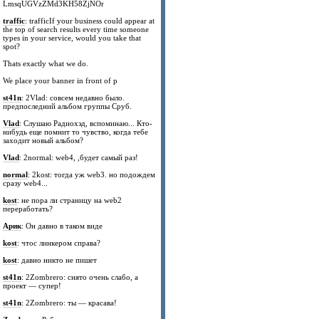
LmsqUGVzZMd3KH58ZjNOr
traffic
: trafficIf your business could appear at
the top of search results every time someone
types in your service, would you take that
spot?
Thats exactly what we do.
We place your banner in front of p
st41n
: 2Vlad: совсем недавно было.
предпоследний альбом группы Сруб.
Vlad
: Слушаю Радиохэд, вспоминаю... Кто-
нибудь еще помнит то чувство, когда тебе
заходит новый альбом?
Vlad
: 2normal: web4, ,будет самый раз!
normal
: 2kost: тогда уж web3. но подождем
сразу web4...
kost
: не пора ли страницу на web2
переработать?
Арик
: Он давно в таком виде
kost
: чтос линкером справа?
kost
: давно никто не пишет
st41n
: 2Zombrero: снято очень слабо, а
проект — супер!
st41n
: 2Zombrero: ты — красава!