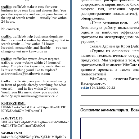
содержимого карантинного блок
traffic
: trafficWe make it easy for your
вируса: тип, источник зар
business to be seen first and chosen first. You
распространение пользователе)
pick the keywords, and we put your banner at
the top of search results — usually live within
обнаружения.
24 hours.
»Наша основная цель — об
безопасную работу пользовате
No contracts,
одного из наиболее эффекти
traffic
: trafficWe help businesses dominate
программ на международном рын
their local market online by showing up first in
угрозе», -
search results — live within 24 hours.
сказал Эдриен де Крой (Adr
Its quick, measurable, and flexible — you can
»Одним из основных напр
change or test new keywords an
является технологическое сот
traffic
: trafficOur system drives targeted
продуктов. Мы уверены в том, 
traffic to your website within 24 hours of
программный комплекс WinGate 
setup. You pick the keywords, we do the rest.
данного проекта, а также зн
Is this something youd like to explore?
andrew.collins@jmailservic e.com
пользователей
WinGate», — отметил Вита
traffic
: trafficWe place your business directly
Касперского».
in front of people already searching for what
st41n
| 04/12/03, 00:22
you sell — and its live within 24 hours.
Would you like me to show you a quick
demo?joseph.matthews@jmailservice. c
RbH5RZHRML
:
DDibNZea4a7wtGU0xiToOFiipmBGe81O9E
Оставьте комментарии. Возм
I9DNdJwJn67mPzfDxomGJ
rzMqTV1OF6
:
xI0CsZkN4YwIpMF254b0q8m7aJdvbW0Mo7
vhGLdTRxCAT1mATd2A9w1
S45BhKTNNL
:
knkvdf4l9q2S8PXe9gO9wXjELKiMHpfK9x