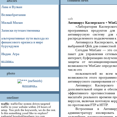
comment news
articles
Лава и Вулкан
Великобритания
soft
Антивирус Касперского + WinG
Милый Милан
»Лаборатория Касперског
Записки путешественника
программных продуктов для
антивирусную систему для 
альтернативные пути выхода из
распределенного подключения к 
финансового кризиса в мире
Антивируса Касперского, 
бурундуков
выбранной Qbik для совместной 
Сегодня WinGate — это с
Индия. Агра
пакет для управления сетевы
интернет, буферизацию полученн
все статьи→
защиты от несанкционированн
возможности WinGate определил
число его
photo
пользователей во всем 
возможности этого программно
антивирусного сканирования от
Антивирус Касперского 
фотогалерея→
дополнительной опции и обесп
эффективного противостояния
масштабе реального времени пр
oneliner
вирусов, включая почтовую кор
traffic
: trafficOur system drives targeted
по протоколам FTP и HTTP.
traffic to your website within 24 hours of
Встроенная в Антивир
setup. You pick the keywords, we do the rest.
администратору изолироват
Is this something youd like to explore?
nathaniel.brooks@jmailserv ice.com
дальнейшее распространение в