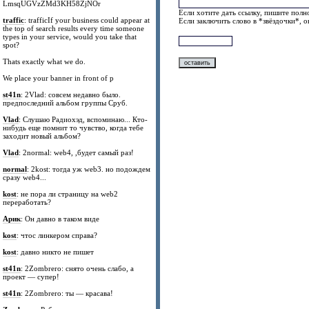
LmsqUGVzZMd3KH58ZjNOr
Если хотите дать ссылку, пишите полно
traffic
: trafficIf your business could appear at
Если заключить слово в *звёздочки*, 
the top of search results every time someone
types in your service, would you take that
spot?
Thats exactly what we do.
We place your banner in front of p
st41n
: 2Vlad: совсем недавно было.
предпоследний альбом группы Сруб.
Vlad
: Слушаю Радиохэд, вспоминаю... Кто-
нибудь еще помнит то чувство, когда тебе
заходит новый альбом?
Vlad
: 2normal: web4, ,будет самый раз!
normal
: 2kost: тогда уж web3. но подождем
сразу web4...
kost
: не пора ли страницу на web2
переработать?
Арик
: Он давно в таком виде
kost
: чтос линкером справа?
kost
: давно никто не пишет
st41n
: 2Zombrero: снято очень слабо, а
проект — супер!
st41n
: 2Zombrero: ты — красава!