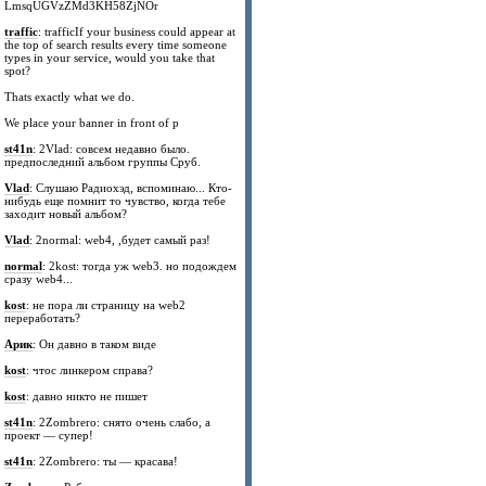
LmsqUGVzZMd3KH58ZjNOr
traffic
: trafficIf your business could appear at
the top of search results every time someone
types in your service, would you take that
spot?
Thats exactly what we do.
We place your banner in front of p
st41n
: 2Vlad: совсем недавно было.
предпоследний альбом группы Сруб.
Vlad
: Слушаю Радиохэд, вспоминаю... Кто-
нибудь еще помнит то чувство, когда тебе
заходит новый альбом?
Vlad
: 2normal: web4, ,будет самый раз!
normal
: 2kost: тогда уж web3. но подождем
сразу web4...
kost
: не пора ли страницу на web2
переработать?
Арик
: Он давно в таком виде
kost
: чтос линкером справа?
kost
: давно никто не пишет
st41n
: 2Zombrero: снято очень слабо, а
проект — супер!
st41n
: 2Zombrero: ты — красава!