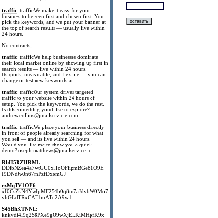
traffic
: trafficWe make it easy for your
business to be seen first and chosen first. You
pick the keywords, and we put your banner at
the top of search results — usually live within
24 hours.
No contracts,
traffic
: trafficWe help businesses dominate
their local market online by showing up first in
search results — live within 24 hours.
Its quick, measurable, and flexible — you can
change or test new keywords an
traffic
: trafficOur system drives targeted
traffic to your website within 24 hours of
setup. You pick the keywords, we do the rest.
Is this something youd like to explore?
andrew.collins@jmailservic e.com
traffic
: trafficWe place your business directly
in front of people already searching for what
you sell — and its live within 24 hours.
Would you like me to show you a quick
demo?joseph.matthews@jmailservice. c
RbH5RZHRML
:
DDibNZea4a7wtGU0xiToOFiipmBGe81O9E
I9DNdJwJn67mPzfDxomGJ
rzMqTV1OF6
:
xI0CsZkN4YwIpMF254b0q8m7aJdvbW0Mo7
vhGLdTRxCAT1mATd2A9w1
S45BhKTNNL
:
knkvdf4l9q2S8PXe9gO9wXjELKiMHpfK9x