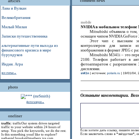
comment news
articles
Лава и Вулкан
Великобритания
mobile
NVIDIA в мобильном телефоне M
Милый Милан
Mitsubishi объявила о том
Записки путешественника
оснащен чипом NVIDIA GoForce 
Этот чип с высоким эне
альтернативные пути выхода из
контроллером для записи и
финансового кризиса в мире
изображения в формат JPEG с р
бурундуков
Mitsubishi M341i – это пе
2100. Телефон работает в а
Индия. Агра
фотоаппаратом с разрешением 
дисплеями.
все статьи→
st41n
| источник:
polaris.ru
| 19/01/04, 
photo
Оставьте комментарии. Возм
фотогалерея→
oneliner
traffic
: trafficOur system drives targeted
traffic to your website within 24 hours of
Если хотите дать ссылку, пишите полно
setup. You pick the keywords, we do the rest.
Если заключить слово в *звёздочки*, 
Is this something youd like to explore?
nathaniel.brooks@jmailserv ice.com