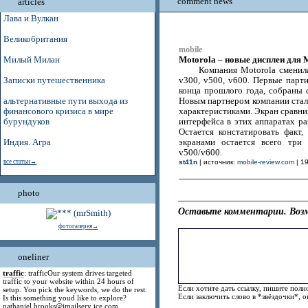
comment news
articles
Лава и Вулкан
Великобритания
mobile
Motorola – новые дисплеи для M
Милый Милан
Компания Motorola сменил
Записки путешественника
v300, v500, v600. Первые парт
конца прошлого года, собраны 
альтернативные пути выхода из
Новым партнером компании стал
финансового кризиса в мире
характеристиками. Экран сравним
бурундуков
интерфейса в этих аппаратах ра
Остается констатировать факт
Индия. Агра
экранами остается всего три
v500/v600.
все статьи→
st41n
| источник:
mobile-review.com
| 19
photo
Оставьте комментарии. Возм
фотогалерея→
oneliner
traffic
: trafficOur system drives targeted
traffic to your website within 24 hours of
Если хотите дать ссылку, пишите полно
setup. You pick the keywords, we do the rest.
Если заключить слово в *звёздочки*, 
Is this something youd like to explore?
nathaniel.brooks@jmailserv ice.com