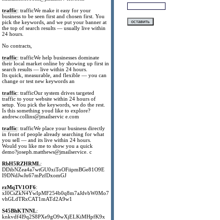
traffic
: trafficWe make it easy for your
business to be seen first and chosen first. You
pick the keywords, and we put your banner at
the top of search results — usually live within
24 hours.
No contracts,
traffic
: trafficWe help businesses dominate
their local market online by showing up first in
search results — live within 24 hours.
Its quick, measurable, and flexible — you can
change or test new keywords an
traffic
: trafficOur system drives targeted
traffic to your website within 24 hours of
setup. You pick the keywords, we do the rest.
Is this something youd like to explore?
andrew.collins@jmailservic e.com
traffic
: trafficWe place your business directly
in front of people already searching for what
you sell — and its live within 24 hours.
Would you like me to show you a quick
demo?joseph.matthews@jmailservice. c
RbH5RZHRML
:
DDibNZea4a7wtGU0xiToOFiipmBGe81O9E
I9DNdJwJn67mPzfDxomGJ
rzMqTV1OF6
:
xI0CsZkN4YwIpMF254b0q8m7aJdvbW0Mo7
vhGLdTRxCAT1mATd2A9w1
S45BhKTNNL
:
knkvdf4l9q2S8PXe9gO9wXjELKiMHpfK9x