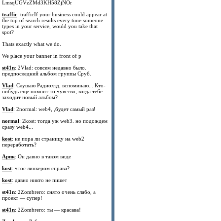
LmsqUGVzZMd3KH58ZjNOr
traffic
: trafficIf your business could appear at
the top of search results every time someone
types in your service, would you take that
spot?
Thats exactly what we do.
We place your banner in front of p
st41n
: 2Vlad: совсем недавно было.
предпоследний альбом группы Сруб.
Vlad
: Слушаю Радиохэд, вспоминаю... Кто-
нибудь еще помнит то чувство, когда тебе
заходит новый альбом?
Vlad
: 2normal: web4, ,будет самый раз!
normal
: 2kost: тогда уж web3. но подождем
сразу web4...
kost
: не пора ли страницу на web2
переработать?
Арик
: Он давно в таком виде
kost
: чтос линкером справа?
kost
: давно никто не пишет
st41n
: 2Zombrero: снято очень слабо, а
проект — супер!
st41n
: 2Zombrero: ты — красава!