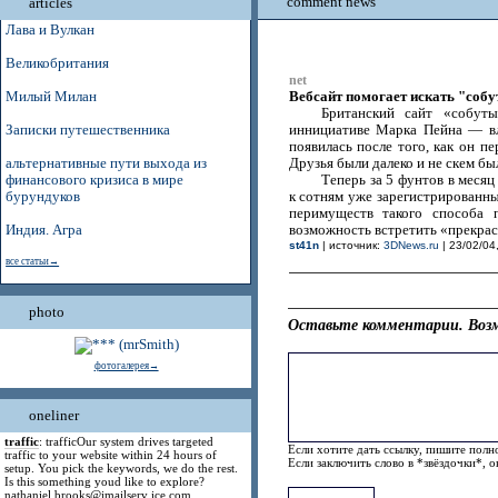
comment news
articles
Лава и Вулкан
Великобритания
net
Вебсайт помогает искать "соб
Милый Милан
Британский сайт «собуты
Записки путешественника
иннициативе Марка Пейна — вла
появилась после того, как он п
альтернативные пути выхода из
Друзья были далеко и не скем бы
финансового кризиса в мире
Теперь за 5 фунтов в меся
бурундуков
к сотням уже зарегистрированны
перимуществ такого способа п
Индия. Агра
возможность встретить «прекрас
st41n
| источник:
3DNews.ru
| 23/02/04
все статьи→
photo
Оставьте комментарии. Возм
фотогалерея→
oneliner
traffic
: trafficOur system drives targeted
Если хотите дать ссылку, пишите полно
traffic to your website within 24 hours of
Если заключить слово в *звёздочки*, 
setup. You pick the keywords, we do the rest.
Is this something youd like to explore?
nathaniel.brooks@jmailserv ice.com