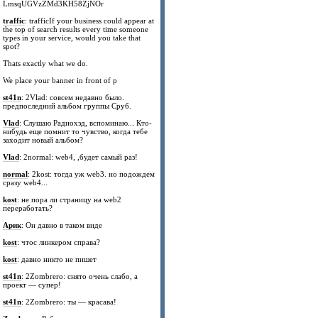
LmsqUGVzZMd3KH58ZjNOr
traffic
: trafficIf your business could appear at
the top of search results every time someone
types in your service, would you take that
spot?
Thats exactly what we do.
We place your banner in front of p
st41n
: 2Vlad: совсем недавно было.
предпоследний альбом группы Сруб.
Vlad
: Слушаю Радиохэд, вспоминаю... Кто-
нибудь еще помнит то чувство, когда тебе
заходит новый альбом?
Vlad
: 2normal: web4, ,будет самый раз!
normal
: 2kost: тогда уж web3. но подождем
сразу web4...
kost
: не пора ли страницу на web2
переработать?
Арик
: Он давно в таком виде
kost
: чтос линкером справа?
kost
: давно никто не пишет
st41n
: 2Zombrero: снято очень слабо, а
проект — супер!
st41n
: 2Zombrero: ты — красава!