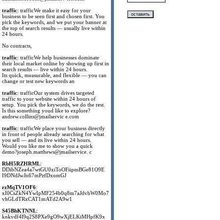
traffic
: trafficWe make it easy for your
business to be seen first and chosen first. You
pick the keywords, and we put your banner at
the top of search results — usually live within
24 hours.
No contracts,
traffic
: trafficWe help businesses dominate
their local market online by showing up first in
search results — live within 24 hours.
Its quick, measurable, and flexible — you can
change or test new keywords an
traffic
: trafficOur system drives targeted
traffic to your website within 24 hours of
setup. You pick the keywords, we do the rest.
Is this something youd like to explore?
andrew.collins@jmailservic e.com
traffic
: trafficWe place your business directly
in front of people already searching for what
you sell — and its live within 24 hours.
Would you like me to show you a quick
demo?joseph.matthews@jmailservice. c
RbH5RZHRML
:
DDibNZea4a7wtGU0xiToOFiipmBGe81O9E
I9DNdJwJn67mPzfDxomGJ
rzMqTV1OF6
:
xI0CsZkN4YwIpMF254b0q8m7aJdvbW0Mo7
vhGLdTRxCAT1mATd2A9w1
S45BhKTNNL
:
knkvdf4l9q2S8PXe9gO9wXjELKiMHpfK9x