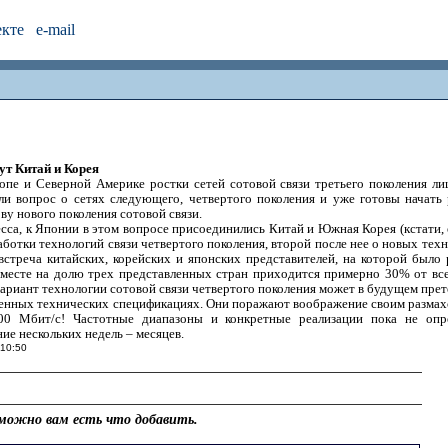
екте
e-mail
ут Китай и Корея
ропе и Северной Америке ростки сетей сотовой связи третьего поколения ли
ли вопрос о сетях следующего, четвертого поколения и уже готовы начать
ву нового поколения сотовой связи.
есса, к Японии в этом вопросе присоединились Китай и Южная Корея (кстати
ботки технологий связи четвертого поколения, второй после нее о новых техн
 встреча китайских, корейских и японских представителей, на которой был
есте на долю трех представленных стран приходится примерно 30% от всег
вариант технологии сотовой связи четвертого поколения может в будущем прете
ченных технических спецификациях. Они поражают воображение своим размах
00 Мбит/с! Частотные диапазоны и конкретные реализации пока не опр
ие нескольких недель – месяцев.
 10:50
можно вам есть что добавить.