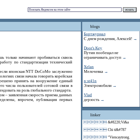
blogs
Бортжурнал
С днем рождения, Алексей!
→
Door's Key
Путин пообещал не
шь только начинают пробиваться сквозь
ограничивать доступ
→
 работу по стандартизации технический
Xelan
, если японская NTT DoCoMo заслуженно
Мелочевка
→
ологиях связи начала говорить корейская
о решено принять на вооружение единый
n:st41n
о числа пользователей сотовой связи в
Электромобили
→
ндовать на роль глобального стандарта.
ом – заявленная скорость приема данных
Vlad
еделены, впрочем, публикация первых
дерзость
→
linker
 
&#8220;Vi&a
 
Chi ti&#787
 
“Viencaytrong.