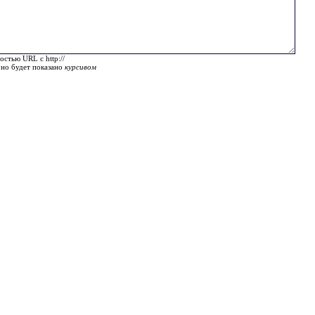
остью URL с http://
оно будет показано
курсивом