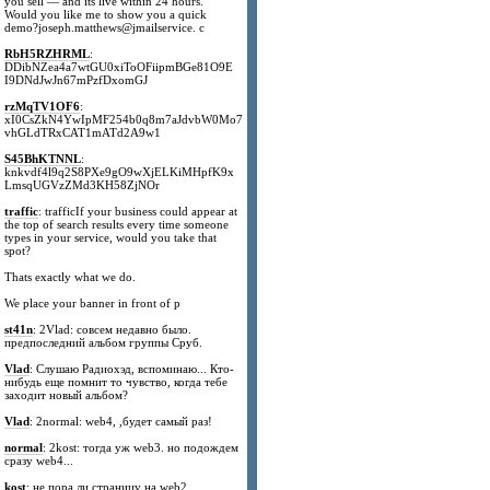
you sell — and its live within 24 hours.
Would you like me to show you a quick
demo?joseph.matthews@jmailservice. c
RbH5RZHRML
:
DDibNZea4a7wtGU0xiToOFiipmBGe81O9E
I9DNdJwJn67mPzfDxomGJ
rzMqTV1OF6
:
xI0CsZkN4YwIpMF254b0q8m7aJdvbW0Mo7
vhGLdTRxCAT1mATd2A9w1
S45BhKTNNL
:
knkvdf4l9q2S8PXe9gO9wXjELKiMHpfK9x
LmsqUGVzZMd3KH58ZjNOr
traffic
: trafficIf your business could appear at
the top of search results every time someone
types in your service, would you take that
spot?
Thats exactly what we do.
We place your banner in front of p
st41n
: 2Vlad: совсем недавно было.
предпоследний альбом группы Сруб.
Vlad
: Слушаю Радиохэд, вспоминаю... Кто-
нибудь еще помнит то чувство, когда тебе
заходит новый альбом?
Vlad
: 2normal: web4, ,будет самый раз!
normal
: 2kost: тогда уж web3. но подождем
сразу web4...
kost
: не пора ли страницу на web2