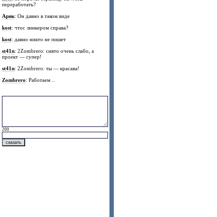
переработать?
Арик
: Он давно в таком виде
kost
: чтос линкером справа?
kost
: давно никто не пишет
st41n
: 2Zombrero: снято очень слабо, а
проект — супер!
st41n
: 2Zombrero: ты — красава!
Zombrero
: Работаем ..
200