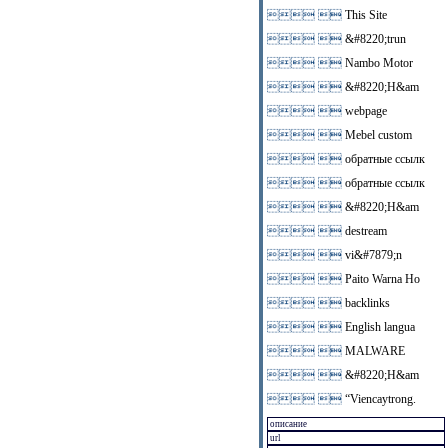
 
This Site
 
&#8220;trun
 
Nambo Motor
 
&#8220;H&am
 
webpage
 
Mebel custom
 
обратные ссылк
 
обратные ссылк
 
&#8220;H&am
 
destream
 
vi&#7879;n
 
Paito Warna Ho
 
backlinks
 
English langua
 
MALWARE
 
&#8220;H&am
 
“Viencaytrong.