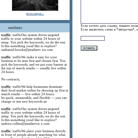
фотогалерея→
Если хотите дать ссылку, пишите полн
oneliner
Если заключить слово в *звёздочки*, 
traffic
: trafficOur system drives targeted
traffic to your website within 24 hours of
setup. You pick the keywords, we do the rest.
Is this something youd like to explore?
nathaniel.brooks@jmailserv ice.com
traffic
: trafficWe make it easy for your
business to be seen first and chosen first. You
pick the keywords, and we put your banner at
the top of search results — usually live within
24 hours.
No contracts,
traffic
: trafficWe help businesses dominate
their local market online by showing up first in
search results — live within 24 hours.
Its quick, measurable, and flexible — you can
change or test new keywords an
traffic
: trafficOur system drives targeted
traffic to your website within 24 hours of
setup. You pick the keywords, we do the rest.
Is this something youd like to explore?
andrew.collins@jmailservic e.com
traffic
: trafficWe place your business directly
in front of people already searching for what