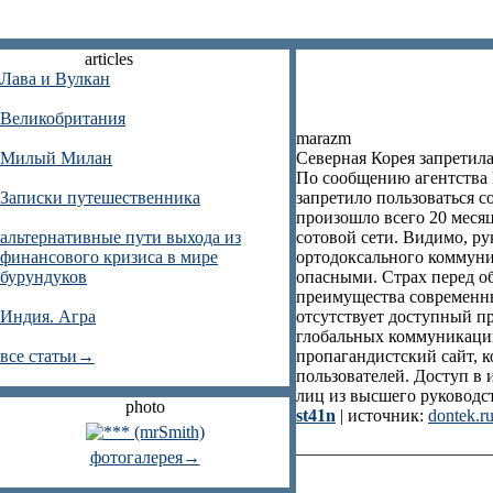
articles
Лава и Вулкан
Великобритания
marazm
Милый Милан
Северная Корея запретил
По сообщению агентства 
Записки путешественника
запретило пользоваться 
произошло всего 20 месяц
альтернативные пути выхода из
сотовой сети. Видимо, ру
финансового кризиса в мире
ортодоксального коммун
бурундуков
опасными. Страх перед 
преимущества современны
Индия. Агра
отсутствует доступный п
глобальных коммуникаций
все статьи→
пропагандистский сайт, 
пользователей. Доступ в
лиц из высшего руководс
photo
st41n
| источник:
dontek.r
фотогалерея→