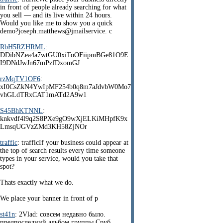
in front of people already searching for what
you sell — and its live within 24 hours.
Would you like me to show you a quick
demo?joseph.matthews@jmailservice. c
RbH5RZHRML
:
DDibNZea4a7wtGU0xiToOFiipmBGe81O9E
I9DNdJwJn67mPzfDxomGJ
rzMqTV1OF6
:
xI0CsZkN4YwIpMF254b0q8m7aJdvbW0Mo7
vhGLdTRxCAT1mATd2A9w1
S45BhKTNNL
:
knkvdf4l9q2S8PXe9gO9wXjELKiMHpfK9x
LmsqUGVzZMd3KH58ZjNOr
traffic
: trafficIf your business could appear at
the top of search results every time someone
types in your service, would you take that
spot?
Thats exactly what we do.
We place your banner in front of p
st41n
: 2Vlad: совсем недавно было.
предпоследний альбом группы Сруб.