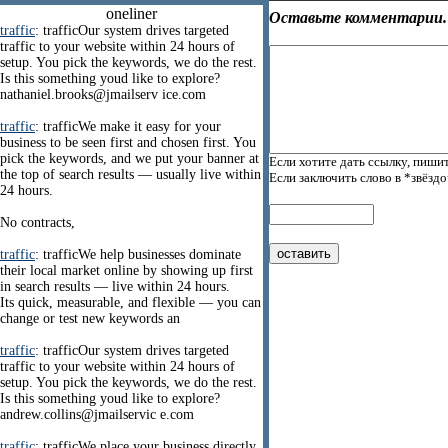
oneliner
Оставьте комментарии.
traffic
: trafficOur system drives targeted
traffic to your website within 24 hours of
setup. You pick the keywords, we do the rest.
Is this something youd like to explore?
nathaniel.brooks@jmailserv ice.com
traffic
: trafficWe make it easy for your
business to be seen first and chosen first. You
pick the keywords, and we put your banner at
Если хотите дать ссылку, пишит
the top of search results — usually live within
Если заключить слово в *звёзд
24 hours.
No contracts,
traffic
: trafficWe help businesses dominate
their local market online by showing up first
in search results — live within 24 hours.
Its quick, measurable, and flexible — you can
change or test new keywords an
traffic
: trafficOur system drives targeted
traffic to your website within 24 hours of
setup. You pick the keywords, we do the rest.
Is this something youd like to explore?
andrew.collins@jmailservic e.com
traffic
: trafficWe place your business directly