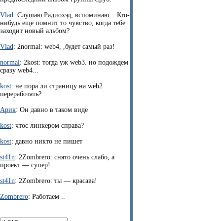
Vlad
: Слушаю Радиохэд, вспоминаю... Кто-
нибудь еще помнит то чувство, когда тебе
заходит новый альбом?
Vlad
: 2normal: web4, ,будет самый раз!
normal
: 2kost: тогда уж web3. но подождем
сразу web4...
kost
: не пора ли страницу на web2
переработать?
Арик
: Он давно в таком виде
kost
: чтос линкером справа?
kost
: давно никто не пишет
st41n
: 2Zombrero: снято очень слабо, а
проект — супер!
st41n
: 2Zombrero: ты — красава!
Zombrero
: Работаем ..