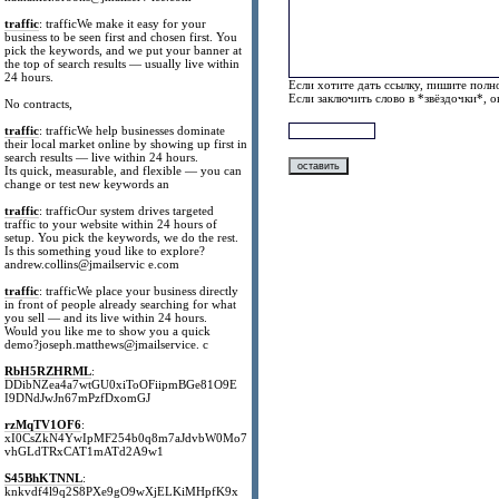
traffic
: trafficWe make it easy for your
business to be seen first and chosen first. You
pick the keywords, and we put your banner at
the top of search results — usually live within
24 hours.
Если хотите дать ссылку, пишите полно
Если заключить слово в *звёздочки*, 
No contracts,
traffic
: trafficWe help businesses dominate
their local market online by showing up first in
search results — live within 24 hours.
Its quick, measurable, and flexible — you can
change or test new keywords an
traffic
: trafficOur system drives targeted
traffic to your website within 24 hours of
setup. You pick the keywords, we do the rest.
Is this something youd like to explore?
andrew.collins@jmailservic e.com
traffic
: trafficWe place your business directly
in front of people already searching for what
you sell — and its live within 24 hours.
Would you like me to show you a quick
demo?joseph.matthews@jmailservice. c
RbH5RZHRML
:
DDibNZea4a7wtGU0xiToOFiipmBGe81O9E
I9DNdJwJn67mPzfDxomGJ
rzMqTV1OF6
:
xI0CsZkN4YwIpMF254b0q8m7aJdvbW0Mo7
vhGLdTRxCAT1mATd2A9w1
S45BhKTNNL
:
knkvdf4l9q2S8PXe9gO9wXjELKiMHpfK9x