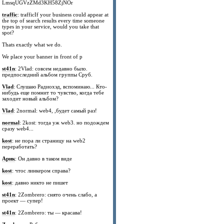
LmsqUGVzZMd3KH58ZjNOr
traffic
: trafficIf your business could appear at
the top of search results every time someone
types in your service, would you take that
spot?
Thats exactly what we do.
We place your banner in front of p
st41n
: 2Vlad: совсем недавно было.
предпоследний альбом группы Сруб.
Vlad
: Слушаю Радиохэд, вспоминаю... Кто-
нибудь еще помнит то чувство, когда тебе
заходит новый альбом?
Vlad
: 2normal: web4, ,будет самый раз!
normal
: 2kost: тогда уж web3. но подождем
сразу web4...
kost
: не пора ли страницу на web2
переработать?
Арик
: Он давно в таком виде
kost
: чтос линкером справа?
kost
: давно никто не пишет
st41n
: 2Zombrero: снято очень слабо, а
проект — супер!
st41n
: 2Zombrero: ты — красава!