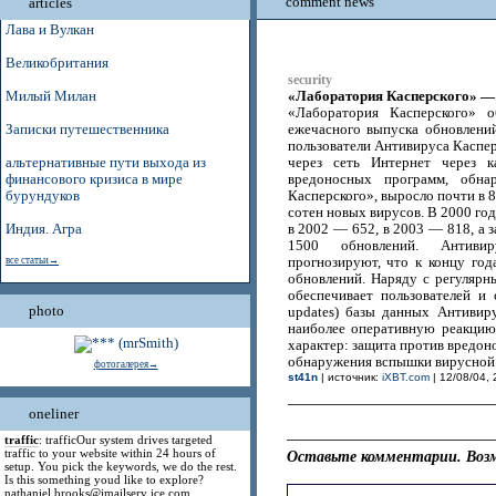
comment news
articles
Лава и Вулкан
Великобритания
security
«Лаборатория Касперского» — 
Милый Милан
«Лаборатория Касперского» 
Записки путешественника
ежечасного выпуска обновлени
пользователи Антивируса Каспер
альтернативные пути выхода из
через сеть Интернет через к
финансового кризиса в мире
вредоносных программ, обна
бурундуков
Касперского», выросло почти в 8
сотен новых вирусов. В 2000 год
Индия. Агра
в 2002 — 652, в 2003 — 818, а 
1500 обновлений. Антивир
все статьи→
прогнозируют, что к концу год
обновлений. Наряду с регуляр
обеспечивает пользователей и
photo
updates) базы данных Антивир
наиболее оперативную реакцию
характер: защита против вредон
обнаружения вспышки вирусной 
фотогалерея→
st41n
| источник:
iXBT.com
| 12/08/04, 
oneliner
traffic
: trafficOur system drives targeted
traffic to your website within 24 hours of
Оставьте комментарии. Возм
setup. You pick the keywords, we do the rest.
Is this something youd like to explore?
nathaniel.brooks@jmailserv ice.com