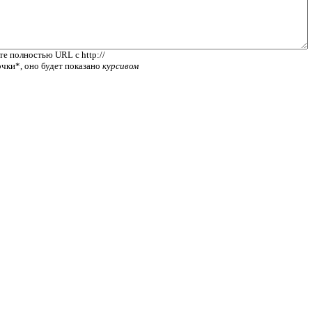
те полностью URL с http://
очки*, оно будет показано
курсивом