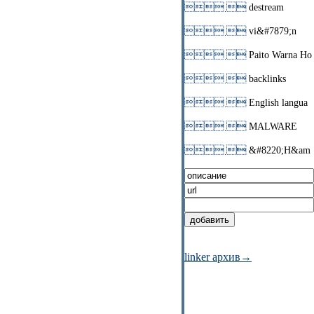
 
destream
 
vi&#7879;n
 
Paito Warna Ho
 
backlinks
 
English langua
 
MALWARE
 
&#8220;H&am
linker архив→