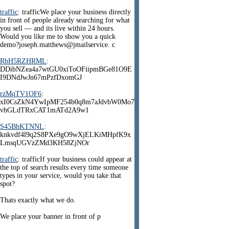
traffic
: trafficWe place your business directly
in front of people already searching for what
you sell — and its live within 24 hours.
Would you like me to show you a quick
demo?joseph.matthews@jmailservice. c
RbH5RZHRML
:
DDibNZea4a7wtGU0xiToOFiipmBGe81O9E
I9DNdJwJn67mPzfDxomGJ
rzMqTV1OF6
:
xI0CsZkN4YwIpMF254b0q8m7aJdvbW0Mo7
vhGLdTRxCAT1mATd2A9w1
S45BhKTNNL
:
knkvdf4l9q2S8PXe9gO9wXjELKiMHpfK9x
LmsqUGVzZMd3KH58ZjNOr
traffic
: trafficIf your business could appear at
the top of search results every time someone
types in your service, would you take that
spot?
Thats exactly what we do.
We place your banner in front of p