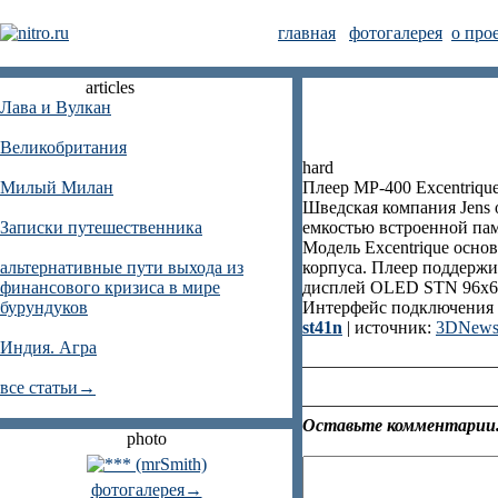
главная
фотогалерея
о про
articles
Лава и Вулкан
Великобритания
hard
Милый Милан
Плеер MP-400 Excentriqu
Шведская компания Jens 
Записки путешественника
емкостью встроенной пам
Модель Excentrique осно
альтернативные пути выхода из
корпуса. Плеер поддерж
финансового кризиса в мире
дисплей OLED STN 96x63
бурундуков
Интерфейс подключения 
st41n
| источник:
3DNews
Индия. Агра
все статьи→
Оставьте комментарии.
photo
фотогалерея→