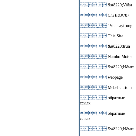
 
&#8220;Vi&a
 
Chi ti&#787
 
“Viencaytrong.
 
This Site
 
&#8220;trun
 
Nambo Motor
 
&#8220;H&am
 
webpage
 
Mebel custom
 
обратные
ссылк
 
обратные
ссылк
 
&#8220;H&am