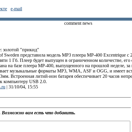
екте
e-mail
comment news
e: золотой "прикид"
of Sweden представила модель МР3 плеера MP-400 Excentrique с
яти 1 Гб. Плеер будет выпущен в ограниченном количестве, его 
вана на базе плеера MP-400, выпущенного на прошлой неделе, з
ивает музыкальные форматы MP3, WMA, ASF и OGG, и имеет в
мм. Встроенная литий-ион батарея обеспечивает 20 часов непр
к компьютеру USB 2.0.
.ru
| 31/10/04, 15:55
 Возможно вам есть что добавить.