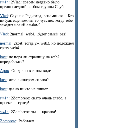
st41n
: 2Vlad: совсем недавно было.
предпоследний альбом группы Сруб.
Vlad
: Слушаю Радиохэд, вспоминаю... Кто-
нибудь еще помнит то чувство, когда тебе
заходит новый альбом?
Vlad
: 2normal: web4, ,будет самый раз!
normal
: 2kost: тогда уж web3. но подождем
сразу web4...
kost
: не пора ли страницу на web2
переработать?
Арик
: Он давно в таком виде
kost
: чтос линкером справа?
kost
: давно никто не пишет
st41n
: 2Zombrero: снято очень слабо, а
проект — супер!
st41n
: 2Zombrero: ты — красава!
Zombrero
: Работаем ..