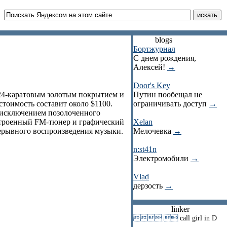
blogs
Бортжурнал
С днем рождения,
Алексей!
→
Door's Key
 24-каратовым золотым покрытием и
Путин пообещал не
стоимость составит около $1100.
ограничивать доступ
→
а исключением позолоченного
строенный FM-тюнер и графический
Xelan
ерывного воспроизведения музыки.
Мелочевка
→
n:st41n
Электромобили
→
Vlad
дерзость
→
linker
 
call girl in D