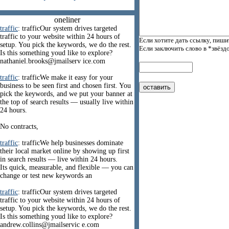
oneliner
traffic
: trafficOur system drives targeted
traffic to your website within 24 hours of
Если хотите дать ссылку, пиши
setup. You pick the keywords, we do the rest.
Если заключить слово в *звёзд
Is this something youd like to explore?
nathaniel.brooks@jmailserv ice.com
traffic
: trafficWe make it easy for your
business to be seen first and chosen first. You
pick the keywords, and we put your banner at
the top of search results — usually live within
24 hours.
No contracts,
traffic
: trafficWe help businesses dominate
their local market online by showing up first
in search results — live within 24 hours.
Its quick, measurable, and flexible — you can
change or test new keywords an
traffic
: trafficOur system drives targeted
traffic to your website within 24 hours of
setup. You pick the keywords, we do the rest.
Is this something youd like to explore?
andrew.collins@jmailservic e.com