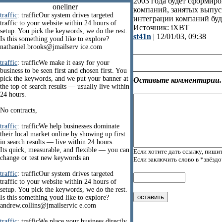
2003 года будет сформир
oneliner
компаний, занятых выпус
traffic
: trafficOur system drives targeted
интеграции компаний буд
traffic to your website within 24 hours of
Источник: iXBT
setup. You pick the keywords, we do the rest.
st41n
| 12/01/03, 09:38
Is this something youd like to explore?
nathaniel.brooks@jmailserv ice.com
traffic
: trafficWe make it easy for your
business to be seen first and chosen first. You
pick the keywords, and we put your banner at
Оставьте комментарии.
the top of search results — usually live within
24 hours.
No contracts,
traffic
: trafficWe help businesses dominate
their local market online by showing up first
in search results — live within 24 hours.
Its quick, measurable, and flexible — you can
Если хотите дать ссылку, пишит
change or test new keywords an
Если заключить слово в *звёзд
traffic
: trafficOur system drives targeted
traffic to your website within 24 hours of
setup. You pick the keywords, we do the rest.
Is this something youd like to explore?
andrew.collins@jmailservic e.com
traffic
: trafficWe place your business directly