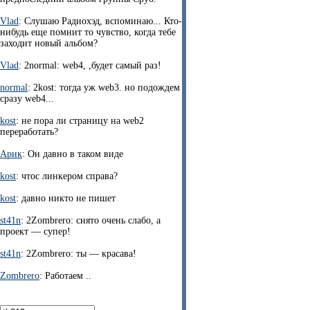
Vlad
: Слушаю Радиохэд, вспоминаю... Кто-
нибудь еще помнит то чувство, когда тебе
заходит новый альбом?
Vlad
: 2normal: web4, ,будет самый раз!
normal
: 2kost: тогда уж web3. но подождем
сразу web4...
kost
: не пора ли страницу на web2
переработать?
Арик
: Он давно в таком виде
kost
: чтос линкером справа?
kost
: давно никто не пишет
st41n
: 2Zombrero: снято очень слабо, а
проект — супер!
st41n
: 2Zombrero: ты — красава!
Zombrero
: Работаем ..