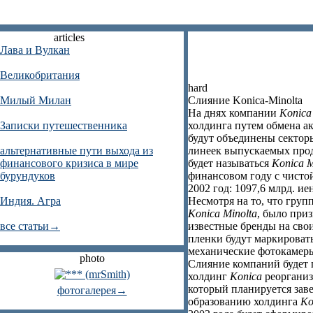
articles
Лава и Вулкан
Великобритания
hard
Милый Милан
Слияние Konica-Minolta
На днях компании
Konica
Записки путешественника
холдинга путем обмена а
будут объединены сектор
альтернативные пути выхода из
линеек выпускаемых прод
финансового кризиса в мире
будет называться
Konica M
бурундуков
финансовом году с чистой
2002 год: 1097,6 млрд. ие
Индия. Агра
Несмотря на то, что гру
Konica Minolta
, было при
все статьи→
известные бренды на сво
пленки будут маркироват
механические фотокамеры
photo
Слияние компаний будет п
холдинг
Konica
реорганиз
который планируется заве
фотогалерея→
образованию холдинга
Ko