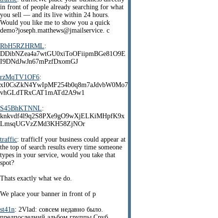
in front of people already searching for what
you sell — and its live within 24 hours.
Would you like me to show you a quick
demo?joseph.matthews@jmailservice. c
RbH5RZHRML
:
DDibNZea4a7wtGU0xiToOFiipmBGe81O9E
I9DNdJwJn67mPzfDxomGJ
rzMqTV1OF6
:
xI0CsZkN4YwIpMF254b0q8m7aJdvbW0Mo7
vhGLdTRxCAT1mATd2A9w1
S45BhKTNNL
:
knkvdf4l9q2S8PXe9gO9wXjELKiMHpfK9x
LmsqUGVzZMd3KH58ZjNOr
traffic
: trafficIf your business could appear at
the top of search results every time someone
types in your service, would you take that
spot?
Thats exactly what we do.
We place your banner in front of p
st41n
: 2Vlad: совсем недавно было.
предпоследний альбом группы Сруб.