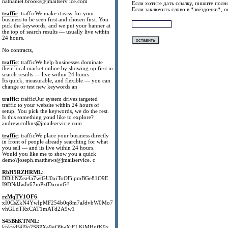
nathaniel.brooks@jmailserv ice.com
Если хотите дать ссылку, пишите полно
Если заключить слово в *звёздочки*, 
traffic
: trafficWe make it easy for your
business to be seen first and chosen first. You
pick the keywords, and we put your banner at
the top of search results — usually live within
24 hours.
No contracts,
traffic
: trafficWe help businesses dominate
their local market online by showing up first in
search results — live within 24 hours.
Its quick, measurable, and flexible — you can
change or test new keywords an
traffic
: trafficOur system drives targeted
traffic to your website within 24 hours of
setup. You pick the keywords, we do the rest.
Is this something youd like to explore?
andrew.collins@jmailservic e.com
traffic
: trafficWe place your business directly
in front of people already searching for what
you sell — and its live within 24 hours.
Would you like me to show you a quick
demo?joseph.matthews@jmailservice. c
RbH5RZHRML
:
DDibNZea4a7wtGU0xiToOFiipmBGe81O9E
I9DNdJwJn67mPzfDxomGJ
rzMqTV1OF6
:
xI0CsZkN4YwIpMF254b0q8m7aJdvbW0Mo7
vhGLdTRxCAT1mATd2A9w1
S45BhKTNNL
:
knkvdf4l9q2S8PXe9gO9wXjELKiMHpfK9x