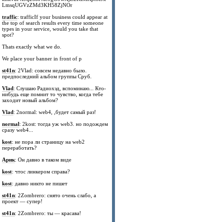
LmsqUGVzZMd3KH58ZjNOr
traffic
: trafficIf your business could appear at
the top of search results every time someone
types in your service, would you take that
spot?
Thats exactly what we do.
We place your banner in front of p
st41n
: 2Vlad: совсем недавно было.
предпоследний альбом группы Сруб.
Vlad
: Слушаю Радиохэд, вспоминаю... Кто-
нибудь еще помнит то чувство, когда тебе
заходит новый альбом?
Vlad
: 2normal: web4, ,будет самый раз!
normal
: 2kost: тогда уж web3. но подождем
сразу web4...
kost
: не пора ли страницу на web2
переработать?
Арик
: Он давно в таком виде
kost
: чтос линкером справа?
kost
: давно никто не пишет
st41n
: 2Zombrero: снято очень слабо, а
проект — супер!
st41n
: 2Zombrero: ты — красава!