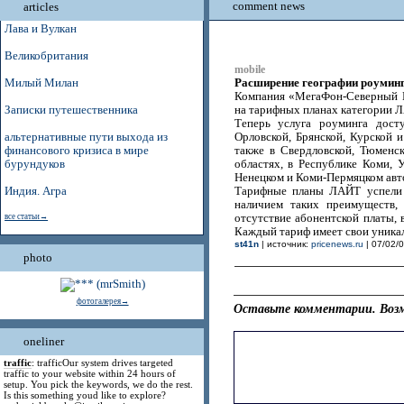
comment news
articles
Лава и Вулкан
Великобритания
mobile
Расширение географии роумин
Милый Милан
Компания «МегаФон-Северный К
Записки путешественника
на тарифных планах категории 
Теперь услуга роуминга дост
альтернативные пути выхода из
Орловской, Брянской, Курской 
финансового кризиса в мире
также в Свердловской, Тюменск
бурундуков
областях, в Республике Коми, 
Ненецком и Коми-Пермяцком авт
Индия. Агра
Тарифные планы ЛАЙТ успели з
наличием таких преимуществ,
все статьи→
отсутствие абонентской платы,
Каждый тариф имеет свои уника
st41n
| источник:
pricenews.ru
| 07/02/0
photo
фотогалерея→
Оставьте комментарии. Возм
oneliner
traffic
: trafficOur system drives targeted
traffic to your website within 24 hours of
setup. You pick the keywords, we do the rest.
Is this something youd like to explore?