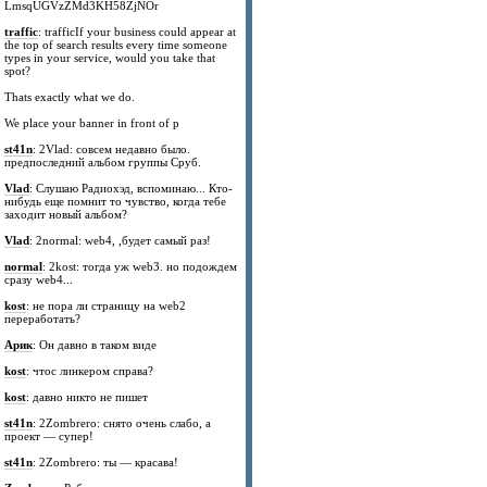
LmsqUGVzZMd3KH58ZjNOr
traffic
: trafficIf your business could appear at
the top of search results every time someone
types in your service, would you take that
spot?
Thats exactly what we do.
We place your banner in front of p
st41n
: 2Vlad: совсем недавно было.
предпоследний альбом группы Сруб.
Vlad
: Слушаю Радиохэд, вспоминаю... Кто-
нибудь еще помнит то чувство, когда тебе
заходит новый альбом?
Vlad
: 2normal: web4, ,будет самый раз!
normal
: 2kost: тогда уж web3. но подождем
сразу web4...
kost
: не пора ли страницу на web2
переработать?
Арик
: Он давно в таком виде
kost
: чтос линкером справа?
kost
: давно никто не пишет
st41n
: 2Zombrero: снято очень слабо, а
проект — супер!
st41n
: 2Zombrero: ты — красава!