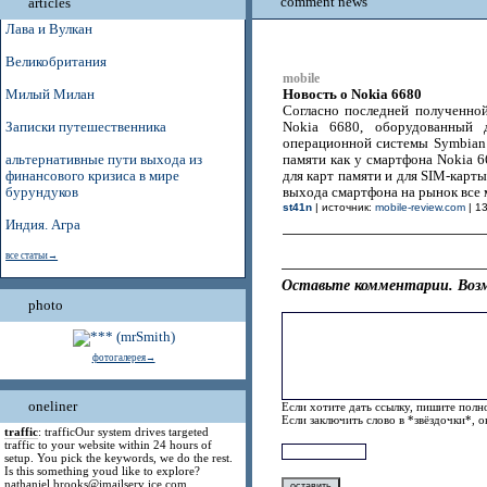
comment news
articles
Лава и Вулкан
Великобритания
mobile
Новость о Nokia 6680
Милый Милан
Согласно последней полученно
Записки путешественника
Nokia 6680, оборудованный
операционной системы Symbian
альтернативные пути выхода из
памяти как у смартфона Nokia 6
финансового кризиса в мире
для карт памяти и для SIM-карт
бурундуков
выхода смартфона на рынок все 
st41n
| источник:
mobile-review.com
| 13
Индия. Агра
все статьи→
Оставьте комментарии. Возм
photo
фотогалерея→
oneliner
Если хотите дать ссылку, пишите полно
Если заключить слово в *звёздочки*, 
traffic
: trafficOur system drives targeted
traffic to your website within 24 hours of
setup. You pick the keywords, we do the rest.
Is this something youd like to explore?
nathaniel.brooks@jmailserv ice.com