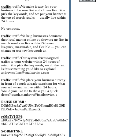
traffic
: trafficWe make it easy for your
business to be seen first and chosen first. You
pick the keywords, and we put your banner at
the top of search results — usually live within
24 hours.
No contracts,
traffic
: trafficWe help businesses dominate
their local market online by showing up first in
search results — live within 24 hours.
Its quick, measurable, and flexible — you can
change or test new keywords an
traffic
: trafficOur system drives targeted
traffic to your website within 24 hours of
setup. You pick the keywords, we do the rest.
Is this something youd like to explore?
andrew.collins@jmailservic e.com
traffic
: trafficWe place your business directly
in front of people already searching for what
you sell — and its live within 24 hours.
Would you like me to show you a quick
demo?joseph.matthews@jmailservice. c
RbH5RZHRML
:
DDibNZea4a7wtGU0xiToOFiipmBGe81O9E
I9DNdJwJn67mPzfDxomGJ
rzMqTV1OF6
:
xI0CsZkN4YwIpMF254b0q8m7aJdvbW0Mo7
vhGLdTRxCAT1mATd2A9w1
S45BhKTNNL
:
knkvdf4l9q2S8PXe9gO9wXjELKiMHpfK9x