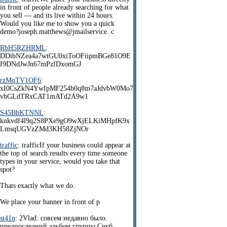
in front of people already searching for what
you sell — and its live within 24 hours.
Would you like me to show you a quick
demo?joseph.matthews@jmailservice. c
RbH5RZHRML
:
DDibNZea4a7wtGU0xiToOFiipmBGe81O9E
I9DNdJwJn67mPzfDxomGJ
rzMqTV1OF6
:
xI0CsZkN4YwIpMF254b0q8m7aJdvbW0Mo7
vhGLdTRxCAT1mATd2A9w1
S45BhKTNNL
:
knkvdf4l9q2S8PXe9gO9wXjELKiMHpfK9x
LmsqUGVzZMd3KH58ZjNOr
traffic
: trafficIf your business could appear at
the top of search results every time someone
types in your service, would you take that
spot?
Thats exactly what we do.
We place your banner in front of p
st41n
: 2Vlad: совсем недавно было.
предпоследний альбом группы Сруб.