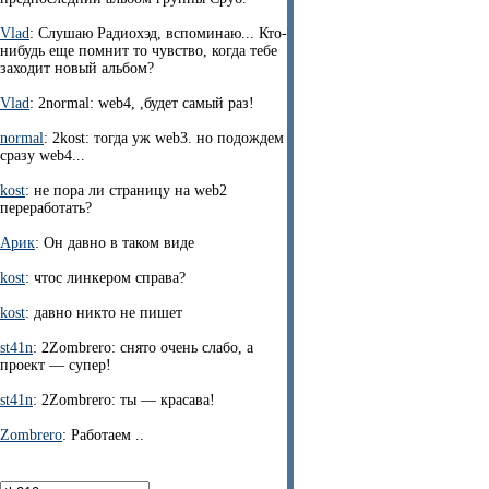
Vlad
: Слушаю Радиохэд, вспоминаю... Кто-
нибудь еще помнит то чувство, когда тебе
заходит новый альбом?
Vlad
: 2normal: web4, ,будет самый раз!
normal
: 2kost: тогда уж web3. но подождем
сразу web4...
kost
: не пора ли страницу на web2
переработать?
Арик
: Он давно в таком виде
kost
: чтос линкером справа?
kost
: давно никто не пишет
st41n
: 2Zombrero: снято очень слабо, а
проект — супер!
st41n
: 2Zombrero: ты — красава!
Zombrero
: Работаем ..