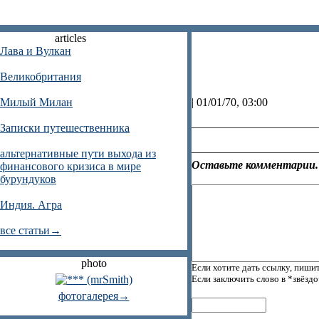
articles
Лава и Вулкан
Великобритания
Милый Милан
| 01/01/70, 03:00
Записки путешественника
альтернативные пути выхода из
Оставьте комментарии.
финансового кризиса в мире
бурундуков
Индия. Агра
все статьи→
photo
Если хотите дать ссылку, пишит
Если заключить слово в *звёзд
фотогалерея→