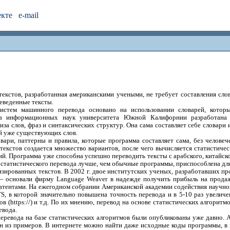
екте
e-mail
текстов, разработанная американскими учеными, не требует составления сло
еведенные тексты.
стем машинного перевода основано на использовании словарей, которы
а информационных наук университета Южной Калифорнии разработана н
иза слов, фраз и синтаксических структур. Она сама составляет себе словари
ий уже существующих слов.
вари, паттерны и правила, которые программа составляет сама, без человеч
екстов создается множество вариантов, после чего вычисляется статистичес
. Программа уже способна успешно переводить тексты с арабского, китайског
 статистического перевода лучше, чем обычные программы, приспособлена для
изированных текстов. В 2002 г. двое институтских ученых, разработавших пр
— основали фирму Language Weaver в надежде получить прибыль на прода
 патентами. На ежегодном собрании Американской академии содействия научн
 в которой значительно повышена точность перевода и в 5-10 раз увеличен
ов (https://) и т.д. По их мнению, перевод на основе статистических алгори
евода.
ревода на базе статистических алгоритмов были опубликованы уже давно. А
дин из примеров. В интернете можно найти даже исходные коды программы, в