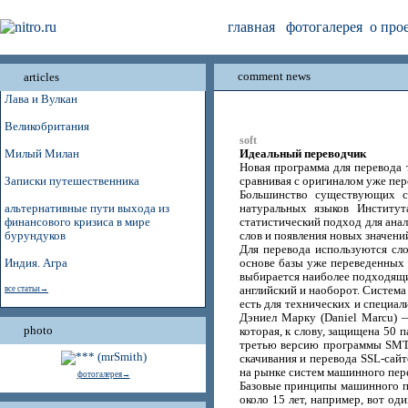
главная
фотогалерея
о про
comment news
articles
Лава и Вулкан
Великобритания
soft
Идеальный переводчик
Милый Милан
Новая программа для перевода 
Записки путешественника
сравнивая с оригиналом уже пер
Большинство существующих си
альтернативные пути выхода из
натуральных языков Институт
финансового кризиса в мире
статистический подход для анал
бурундуков
слов и появления новых значен
Для перевода используются сло
Индия. Агра
основе базы уже переведенных т
выбирается наиболее подходящий
все статьи→
английский и наоборот. Система
есть для технических и специал
Дэниел Марку (Daniel Marcu) 
photo
которая, к слову, защищена 50
третью версию программы SMTS,
скачивания и перевода SSL-сайт
на рынке систем машинного пер
фотогалерея→
Базовые принципы машинного пе
около 15 лет, например, вот о