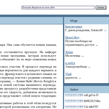
blogs
Бортжурнал
С днем рождения, Алексей!
→
Door's Key
Путин пообещал не
варя. Она сама обучается новым языкам,
ограничивать доступ
→
е составляются вручную. На кафедре
Xelan
овая программа, которая использует
Мелочевка
→
 и обновляет их по мере появления новых
n:st41n
еского участия. В процессе перевода на
Электромобили
→
кая вероятность для каждого варианта и
о, французского и испанского языков на
Vlad
 перевода текстов с редкими словами, то
дерзость
→
ограмму, — Кевин Найт (Kevin Knight) и
же новой системы машинного перевода,
ому прогрессу разработчики представили
linker
а его скорость, добавлена возможность
 
call girl in D
тмов представляет собой новую тенденцию
 
&#8220;Vi&a
ктивные работы в этой области ведутся
 которой реализованы эти алгоритмы. Но
 
Chi ti&#787