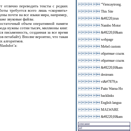
 
“Viencaytrong.
т отлично переводить тексты с редких
аботы требуется всего лишь «скормить»
 
This Site
ены почти на все языки мира, например,
 
&#8220;trun
даже звуковые файлы.
достаточный объем оперативной памяти
 
Nambo Motor
вода нужны сотни тысяч, миллионы книг.
я письменность, созданная за все время
 
&#8220;H&am
ов петабайт). Вполне вероятно, что такая
 
webpage
х алгоритмов.
lashdot’а:
 
Mebel custom
 
обратные ссылк
 
обратные ссылк
 
&#8220;H&am
 
destream
 
vi&#7879;n
 
Paito Warna Ho
 
backlinks
 
English langua
 
MALWARE
 
&#8220;H&am