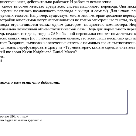
дшественников, действительно работает. И работает великолепно.
 самое высокое качество среди всех систем машинного перевода. Она може
 версии появилась возможность перевода с хинди и сомали). Для начала р
енных текстов. Например, существует много книг, которые дословно перевед
астройки алгоритмов могут использоваться не только электронные тексты, но 
евода ограничивается только одним фактором: мощностью компьютера. Не
ксимально возможный объем статистической базы. Ведь для нормального пере
дь недалек тот день, когда в ОЗУ обычной персоналки сможет поместиться вс
сех языках мира (по приблизительной оценке, это всего лишь несколько десятк
тест Тьюринга, вычисляя человеческие ответы с помощью своих статистически
я только перефразировать фразу из »Терминатора», как это сделали читатели S
l me about Kevin Knight and Daniel Marcu?
es.
18
можно вам есть что добавить.
остью URL с http://
оно будет показано
курсивом