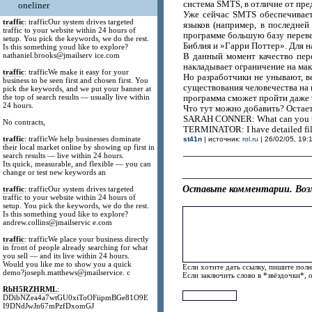
система SMTS, в отличие от пре
oneliner
Уже сейчас SMTS обеспечивает
traffic
: trafficOur system drives targeted
языков (например, в последней
traffic to your website within 24 hours of
программе большую базу перевед
setup. You pick the keywords, we do the rest.
Библия и »Гарри Поттер». Для н
Is this something youd like to explore?
nathaniel.brooks@jmailserv ice.com
В данный момент качество пер
накладывает ограничение на ма
traffic
: trafficWe make it easy for your
Но разработчики не унывают, ве
business to be seen first and chosen first. You
существования человечества на в
pick the keywords, and we put your banner at
the top of search results — usually live within
программа сможет пройти даже 
24 hours.
Что тут можно добавить? Остаетс
SARAH CONNER: What can you tel
No contracts,
TERMINATOR: I have detailed fil
traffic
: trafficWe help businesses dominate
st41n
| источник:
rol.ru
| 26/02/05, 19:
their local market online by showing up first in
search results — live within 24 hours.
Its quick, measurable, and flexible — you can
change or test new keywords an
Оставьте комментарии. Воз
traffic
: trafficOur system drives targeted
traffic to your website within 24 hours of
setup. You pick the keywords, we do the rest.
Is this something youd like to explore?
andrew.collins@jmailservic e.com
traffic
: trafficWe place your business directly
in front of people already searching for what
you sell — and its live within 24 hours.
Would you like me to show you a quick
Если хотите дать ссылку, пишите полн
demo?joseph.matthews@jmailservice. c
Если заключить слово в *звёздочки*, 
RbH5RZHRML
:
DDibNZea4a7wtGU0xiToOFiipmBGe81O9E
I9DNdJwJn67mPzfDxomGJ