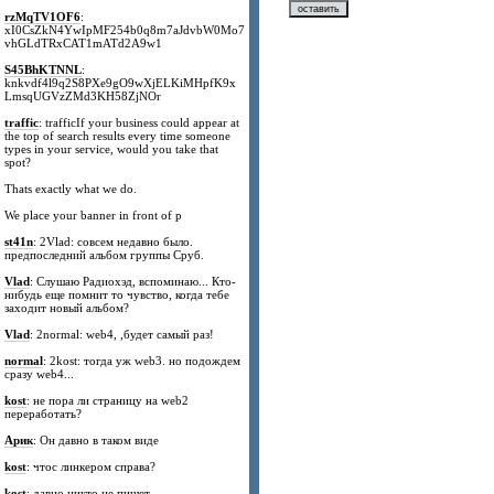
rzMqTV1OF6
:
xI0CsZkN4YwIpMF254b0q8m7aJdvbW0Mo7
vhGLdTRxCAT1mATd2A9w1
S45BhKTNNL
:
knkvdf4l9q2S8PXe9gO9wXjELKiMHpfK9x
LmsqUGVzZMd3KH58ZjNOr
traffic
: trafficIf your business could appear at
the top of search results every time someone
types in your service, would you take that
spot?
Thats exactly what we do.
We place your banner in front of p
st41n
: 2Vlad: совсем недавно было.
предпоследний альбом группы Сруб.
Vlad
: Слушаю Радиохэд, вспоминаю... Кто-
нибудь еще помнит то чувство, когда тебе
заходит новый альбом?
Vlad
: 2normal: web4, ,будет самый раз!
normal
: 2kost: тогда уж web3. но подождем
сразу web4...
kost
: не пора ли страницу на web2
переработать?
Арик
: Он давно в таком виде
kost
: чтос линкером справа?
kost
: давно никто не пишет