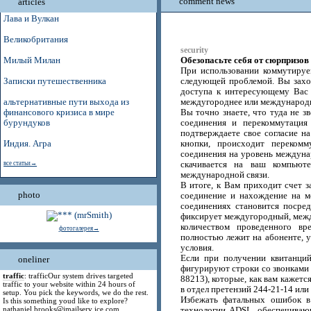
comment news
articles
Лава и Вулкан
Великобритания
security
Обезопасьте себя от сюрпризов
Милый Милан
При использовании коммутируе
Записки путешественника
следующей проблемой. Вы заход
доступа к интересующему Вас 
альтернативные пути выхода из
междугороднее или международно
финансового кризиса в мире
Вы точно знаете, что туда не з
бурундуков
соединения и перекоммутация
подтверждаете свое согласие н
Индия. Агра
кнопки, происходит перекомм
соединения на уровень междуна
все статьи→
скачивается на ваш компью
международной связи.
В итоге, к Вам приходит счет з
photo
соединение и нахождение на 
соединениях становится посре
фиксирует междугородный, между
количеством проведенного вр
фотогалерея→
полностью лежит на абоненте, 
условия.
Если при получении квитанций
oneliner
фигурируют строки со звонкам
traffic
: trafficOur system drives targeted
88213), которые, как вам кажетс
traffic to your website within 24 hours of
в отдел претензий 244-21-14 или
setup. You pick the keywords, we do the rest.
Избежать фатальных ошибок в
Is this something youd like to explore?
nathaniel.brooks@jmailserv ice.com
технологии ADSL, обеспечиваю