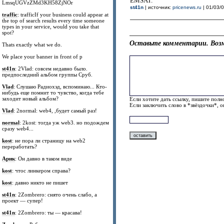
EMSAT.
LmsqUGVzZMd3KH58ZjNOr
st41n
| источник:
pricenews.ru
| 01/03/0
traffic
: trafficIf your business could appear at
the top of search results every time someone
types in your service, would you take that
spot?
Оставьте комментарии. Возм
Thats exactly what we do.
We place your banner in front of p
st41n
: 2Vlad: совсем недавно было.
предпоследний альбом группы Сруб.
Vlad
: Слушаю Радиохэд, вспоминаю... Кто-
нибудь еще помнит то чувство, когда тебе
заходит новый альбом?
Если хотите дать ссылку, пишите полно
Если заключить слово в *звёздочки*, 
Vlad
: 2normal: web4, ,будет самый раз!
normal
: 2kost: тогда уж web3. но подождем
сразу web4...
kost
: не пора ли страницу на web2
переработать?
Арик
: Он давно в таком виде
kost
: чтос линкером справа?
kost
: давно никто не пишет
st41n
: 2Zombrero: снято очень слабо, а
проект — супер!
st41n
: 2Zombrero: ты — красава!