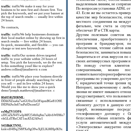
выделенным линиям, не сопряга
traffic
: trafficWe make it easy for your
По вопросам установки ADSL от 
business to be seen first and chosen first. You
43. Если же вы остаетесь приве
pick the keywords, and we put your banner at
the top of search results — usually live within
качестве мер безопасности, отк
24 hours.
местного соединения на междуг
фатально, чем счета за спут
No contracts,
обеспечат IP и СТК карты.
traffic
: trafficWe help businesses dominate
Другим полезным советом явл
their local market online by showing up first in
обеспечения , приобретенного 
search results — live within 24 hours.
программ и брандмауэров; по
Its quick, measurable, and flexible — you can
обеспечения, чтение сайтов и
change or test new keywords an
безопасности; заниматься повы
traffic
: trafficOur system drives targeted
Защититься от атак вирусов по
traffic to your website within 24 hours of
своих антивирусных программ и з
setup. You pick the keywords, we do the rest.
По поводу счетов клиентов
Is this something youd like to explore?
andrew.collins@jmailservic e.com
совершенными, можно пос
сомнительного(порнографическо
traffic
: trafficWe place your business directly
программы по ускорению доступа
in front of people already searching for what
С юридической точки зрения пр
you sell — and its live within 24 hours.
Would you like me to show you a quick
Интернет, заключенному с люб
demo?joseph.matthews@jmailservice. c
звонки не имеют никакого отнош
предусматривает, что пользовате
RbH5RZHRML
:
связанные с использованием 
DDibNZea4a7wtGU0xiToOFiipmBGe81O9E
I9DNdJwJn67mPzfDxomGJ
абоненту доступ в данную сет
ущерб, возникающие посредс
rzMqTV1OF6
:
«телефонному» договору с О
xI0CsZkN4YwIpMF254b0q8m7aJdvbW0Mo7
безусловно обязан оплатить ф
vhGLdTRxCAT1mATd2A9w1
услуги автоматической между
S45BhKTNNL
:
«Электросвязь» аккуратно опл
knkvdf4l9q2S8PXe9gO9wXjELKiMHpfK9x